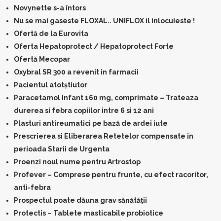
Novynette s-a întors
Nu se mai gaseste FLOXAL.. UNIFLOX il inlocuieste !
Ofertă de la Eurovita
Oferta Hepatoprotect / Hepatoprotect Forte
Ofertă Mecopar
Oxybral SR 300 a revenit in farmacii
Pacientul atotștiutor
Paracetamol Infant 160 mg, comprimate – Trateaza
durerea si febra copiilor intre 6 si 12 ani
Plasturi antireumatici pe bază de ardei iute
Prescrierea si Eliberarea Retetelor compensate in
perioada Starii de Urgenta
Proenzi noul nume pentru Artrostop
Profever – Comprese pentru frunte, cu efect racoritor,
anti-febra
Prospectul poate dăuna grav sănătății
Protectis – Tablete masticabile probiotice