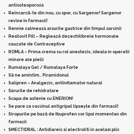
antiosteoporoză
Reîncarcã-te din nou, cu spor, cu Sargenor! Sargenor
revine în Farmacii!
Rennie calmează arsurile gastrice din timpul sarcinii
Resilovit Pill – Regleazã dezechilibrele hormonale
cauzate de Contraceptive
ROMLA – Prima crema cu rol anestezic, ideala in operatii
minore ale pielii
Rumalaya Gel / Rumalaya Forte
Sã ne amintim.. Piramidonul
Salipren – Analgezic, antiinflamator natural
Sărurile de rehidratare
Scapa de astenie cu ENERION!
Se pare ca vaccinul antigripal lipsește din farmacii!
Siropurile pe bazã de Ibuprofen vor lipsi momentan din
farmacii
SMECTIDRAL : Antidiareic si electroliti in acelasi plic