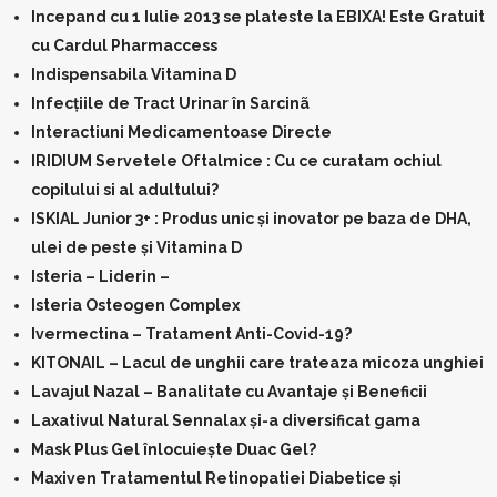
Incepand cu 1 Iulie 2013 se plateste la EBIXA! Este Gratuit
cu Cardul Pharmaccess
Indispensabila Vitamina D
Infecțiile de Tract Urinar în Sarcinã
Interactiuni Medicamentoase Directe
IRIDIUM Servetele Oftalmice : Cu ce curatam ochiul
copilului si al adultului?
ISKIAL Junior 3+ : Produs unic și inovator pe baza de DHA,
ulei de peste și Vitamina D
Isteria – Liderin –
Isteria Osteogen Complex
Ivermectina – Tratament Anti-Covid-19?
KITONAIL – Lacul de unghii care trateaza micoza unghiei
Lavajul Nazal – Banalitate cu Avantaje și Beneficii
Laxativul Natural Sennalax și-a diversificat gama
Mask Plus Gel înlocuiește Duac Gel?
Maxiven Tratamentul Retinopatiei Diabetice și