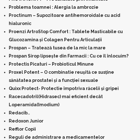
Problema toamnei : Alergia la ambrozie
Proctinum – Supozitoare antihemoroidale cu acid
hialuronic
Proenzi ArtroStop Comfort : Tablete Masticabile cu
Glucozamina și Colagen Pentru Articulații
Prospan – Tratează tusea de la mic la mare
Prospan Sirop lipsește din Farmacii : Cu ce îl înlocuim?
Protectis Picaturi – Probioticul Minune
Proxel Potent – O combinatie reușită ce susține
sănătatea prostatei și a funcției sexuale
Quixx Protect- Protectie împotriva răcelii și gripei
Racecadotril(Hidrasec) mai eficient decât
Loperamida(Imodium)
Redacib..
Redoxon Junior
Refflor Copii
Reguli de administrare a medicamentelor