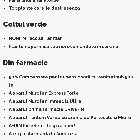
Păr și unghii sănătoase
Top plante care te destreseaza
Colţul verde
NONI, Miracolul Tahitian
Plante nepermise sau nerecomandate in sarcina
Din farmacie
90% Compensare pentru pensionarii cu venituri sub 900
lei
A aparut Nurofen Express Forte
A aparut Nurofen Immedia Ultra
A aparut prima farmacie DRIVE-IN
A aparut Tantum Verde cu aroma de Portocale si Miere
AFRIN PureSea : Respira liber!
Alergia alarmanta la Ambrozia