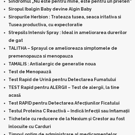
Sindromul „Nu este pentru mine, este pentru un prieten”
Siropul Ibalgin Baby devine Algin Baby
Siropurile Herbion : Trateaza tusea, seaca iritativa si
Tusea productiva, cu expectoratie
Strepsils Intensiv Spray : Ideal in ameliorarea durerilor
de gat
TALITHA – Sprayul ce amelioreaza simptomele de
premenopauza si menopauza
TAMALIS : Antialergic de generatie noua
Test de Menopauzã
Test Rapid de Urinã pentru Detectarea Fumatului
TEST Rapid pentru ALERGII – Test de alergii, la tine
acasǎ
Test RAPID pentru Detectarea Afecțiunilor Ficatului
Testul Proteina C Reactivã – Indicã Infecții sau Inflamații
Tichetele cu reducere de la Nexium și Crestor au fost
înlocuite cu Carduri
Timpul optim de administrare al medicamentelor