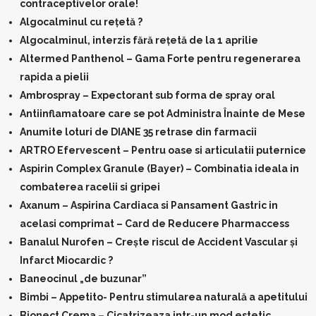
contraceptivelor orale!
Algocalminul cu reţetă ?
Algocalminul, interzis fără rețetă de la 1 aprilie
Altermed Panthenol – Gama Forte pentru regenerarea
rapida a pielii
Ambrospray – Expectorant sub forma de spray oral
Antiinflamatoare care se pot Administra Înainte de Mese
Anumite loturi de DIANE 35 retrase din farmacii
ARTRO Efervescent – Pentru oase si articulatii puternice
Aspirin Complex Granule (Bayer) – Combinatia ideala in
combaterea racelii si gripei
Axanum – Aspirina Cardiaca si Pansament Gastric in
acelasi comprimat – Card de Reducere Pharmaccess
Banalul Nurofen – Creşte riscul de Accident Vascular și
Infarct Miocardic ?
Baneocinul „de buzunar”
Bimbi – Appetito- Pentru stimularea naturală a apetitului
Bionect Crema – Cicatrizeaza intr-un mod estetic