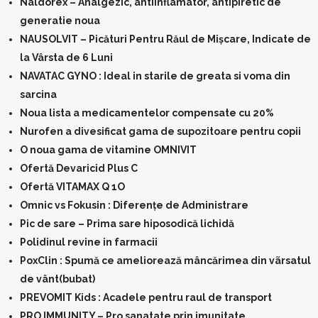
Naldorex – Analgezic, antiinflamator, antipiretic de
generatie noua
NAUSOLVIT – Picături Pentru Răul de Mișcare, Indicate de
la Vârsta de 6 Luni
NAVATAC GYNO : Ideal in starile de greata si voma din
sarcina
Noua lista a medicamentelor compensate cu 20%
Nurofen a divesificat gama de supozitoare pentru copii
O noua gama de vitamine OMNIVIT
Ofertă Devaricid Plus C
Ofertă VITAMAX Q 1O
Omnic vs Fokusin : Diferenţe de Administrare
Pic de sare – Prima sare hiposodică lichidă
Polidinul revine in farmacii
PoxClin : Spumă ce ameliorează mâncărimea din vãrsatul
de vânt(bubat)
PREVOMIT Kids : Acadele pentru raul de transport
PRO IMMUNITY – Pro sanatate prin imunitate