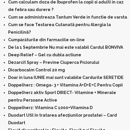
Cum calculam doza de Ibuprofen la copii si adulti in caz
de febra sau durere ?
Cum se administreaza Tantum Verde in functie de varsta
Cum se face Testarea Cutanatã pentru Alergia la
Penicilinã?
Cumpărăturile din farmaciile on-line
De la 1 Septembrie Nu mai este valabil Cardul BONVIVA
Deep Relief – Gel cu dubla actiune
Dezarcit Spray – Previne Ciuperca Piciorului
Dicarbocalm Control 20 mg
Doar in luna IUNIE mai sunt valabile Cardurile SERETIDE
Doppelherz : Omega- 3 + Vitamina A+D+E+C Pentru Copii
Doppelherz aktiv Sport DIRECT- Vitamine + Minerale
pentru Persoane Active
Doppelherz: Vitamina C 1000+Vitamina D
Duodart Util în tratarea afecțiunilor prostatei – Card
Duodart