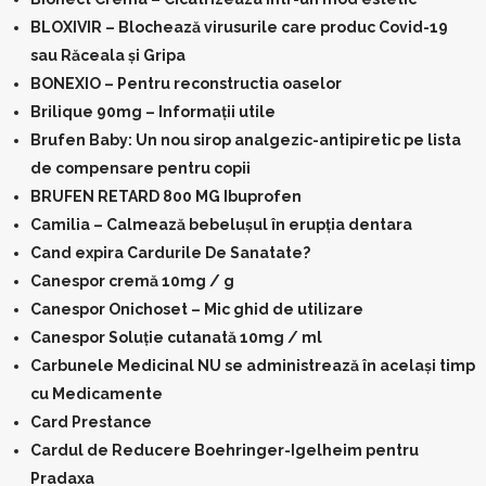
BLOXIVIR – Blochează virusurile care produc Covid-19
sau Răceala și Gripa
BONEXIO – Pentru reconstructia oaselor
Brilique 90mg – Informații utile
Brufen Baby: Un nou sirop analgezic-antipiretic pe lista
de compensare pentru copii
BRUFEN RETARD 800 MG Ibuprofen
Camilia – Calmează bebelușul în erupția dentara
Cand expira Cardurile De Sanatate?
Canespor cremă 10mg / g
Canespor Onichoset – Mic ghid de utilizare
Canespor Soluție cutanată 10mg / ml
Carbunele Medicinal NU se administrează în același timp
cu Medicamente
Card Prestance
Cardul de Reducere Boehringer-Igelheim pentru
Pradaxa