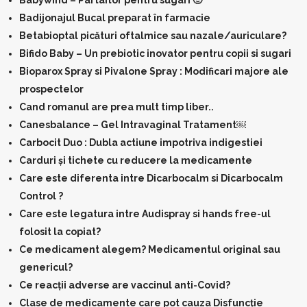
Babywind – Partaitor pentru sugari 🙂
Badijonajul Bucal preparat în farmacie
Betabioptal picături oftalmice sau nazale/auriculare?
Bifido Baby – Un prebiotic inovator pentru copii si sugari
Bioparox Spray si Pivalone Spray : Modificari majore ale
prospectelor
Cand romanul are prea mult timp liber..
Canesbalance – Gel Intravaginal Tratament￼
Carbocit Duo : Dubla actiune impotriva indigestiei
Carduri și tichete cu reducere la medicamente
Care este diferenta intre Dicarbocalm si Dicarbocalm
Control ?
Care este legatura intre Audispray si hands free-ul
folosit la copiat?
Ce medicament alegem? Medicamentul original sau
genericul?
Ce reacții adverse are vaccinul anti-Covid?
Clase de medicamente care pot cauza Disfuncție