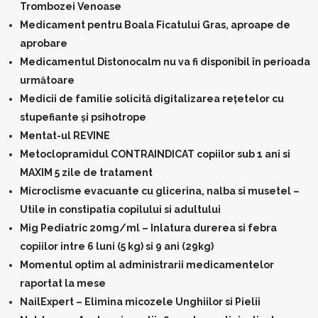
Trombozei Venoase
Medicament pentru Boala Ficatului Gras, aproape de
aprobare
Medicamentul Distonocalm nu va fi disponibil în perioada
următoare
Medicii de familie solicită digitalizarea rețetelor cu
stupefiante și psihotrope
Mentat-ul REVINE
Metoclopramidul CONTRAINDICAT copiilor sub 1 ani si
MAXIM 5 zile de tratament
Microclisme evacuante cu glicerina, nalba si musetel –
Utile in constipatia copilului si adultului
Mig Pediatric 20mg/ml – Inlatura durerea si febra
copiilor intre 6 luni (5 kg) si 9 ani (29kg)
Momentul optim al administrarii medicamentelor
raportat la mese
NailExpert – Elimina micozele Unghiilor si Pielii