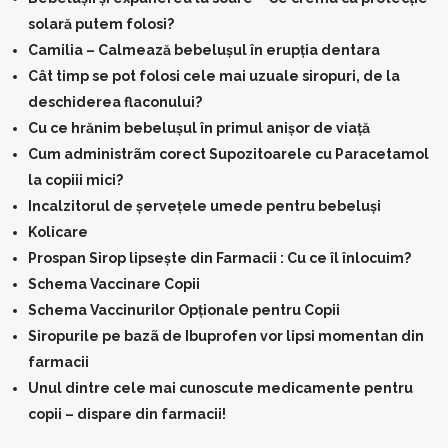
solară putem folosi?
Camilia – Calmează bebelușul în erupția dentara
Cât timp se pot folosi cele mai uzuale siropuri, de la
deschiderea flaconului?
Cu ce hrănim bebelușul în primul anișor de viață
Cum administrãm corect Supozitoarele cu Paracetamol
la copiii mici?
Incalzitorul de șervețele umede pentru bebeluși
Kolicare
Prospan Sirop lipsește din Farmacii : Cu ce îl înlocuim?
Schema Vaccinare Copii
Schema Vaccinurilor Opționale pentru Copii
Siropurile pe bazã de Ibuprofen vor lipsi momentan din
farmacii
Unul dintre cele mai cunoscute medicamente pentru
copii – dispare din farmacii!