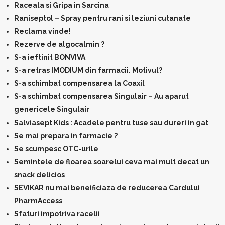
Raceala si Gripa in Sarcina
Raniseptol – Spray pentru rani si leziuni cutanate
Reclama vinde!
Rezerve de algocalmin ?
S-a ieftinit BONVIVA
S-a retras IMODIUM din farmacii. Motivul?
S-a schimbat compensarea la Coaxil
S-a schimbat compensarea Singulair – Au aparut
genericele Singulair
Salviasept Kids : Acadele pentru tuse sau dureri in gat
Se mai prepara in farmacie ?
Se scumpesc OTC-urile
Semintele de floarea soarelui ceva mai mult decat un
snack delicios
SEVIKAR nu mai beneificiaza de reducerea Cardului
PharmAccess
Sfaturi impotriva racelii