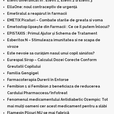
Elevit diversificat in : Elevit 1, Elevit 2 si Elevit 3
EllaOne: noul contraceptiv de urgență
Emetiralul a reapărut în farmacii
EMETIX Picaturi – Combate starile de greata si voma
Emetostop lipsește din Farmacii : Ce ce îl putem Înlocui?
EPISTAXIS : Primul Ajutor și Schema de Tratament
Esberitox N – Stimuleaza imunitatea si ne scapa de
viroze
Este nevoie sa curățăm nasul unui copil sănătos?
Eurespal Sirop – Calculul Dozei Corecte Conform
Greutatii Copilului
Familia Gengigel
Farmacoterapia Durerii în Entorse
Femibion 1 si Femibion 2 beneficiaza de reducerea
Cardului Pharmaccess/Infotreat
Fenomenul medicamentului Antidiabetic Ozempic: Tot
mai mulţi oameni cer acest medicament pentru a slăbi
Flamexin Plicuri NU se mai fabricã