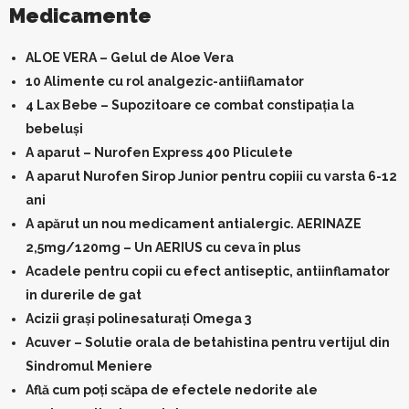
Medicamente
ALOE VERA – Gelul de Aloe Vera
10 Alimente cu rol analgezic-antiiflamator
4 Lax Bebe – Supozitoare ce combat constipația la
bebeluși
A aparut – Nurofen Express 400 Pliculete
A aparut Nurofen Sirop Junior pentru copiii cu varsta 6-12
ani
A apărut un nou medicament antialergic. AERINAZE
2,5mg/120mg – Un AERIUS cu ceva în plus
Acadele pentru copii cu efect antiseptic, antiinflamator
in durerile de gat
Acizii grași polinesaturați Omega 3
Acuver – Solutie orala de betahistina pentru vertijul din
Sindromul Meniere
Află cum poți scăpa de efectele nedorite ale