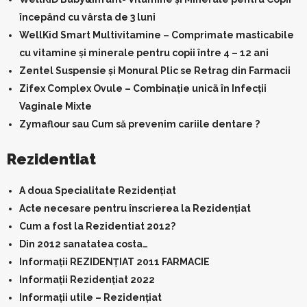
începând cu vârsta de 3 luni
WellKid Smart Multivitamine – Comprimate masticabile
cu vitamine și minerale pentru copii între 4 – 12 ani
Zentel Suspensie și Monural Plic se Retrag din Farmacii
Zifex Complex Ovule – Combinație unicã în Infecții
Vaginale Mixte
Zymaflour sau Cum să prevenim cariile dentare ?
Rezidentiat
A doua Specialitate Rezidențiat
Acte necesare pentru înscrierea la Rezidențiat
Cum a fost la Rezidentiat 2012?
Din 2012 sanatatea costa…
Informații REZIDENȚIAT 2011 FARMACIE
Informații Rezidențiat 2022
Informații utile – Rezidențiat