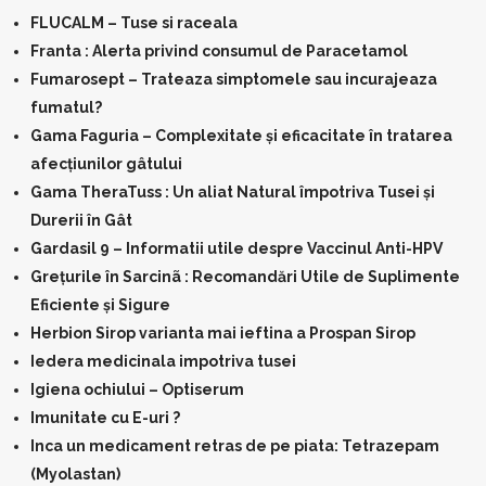
FLUCALM – Tuse si raceala
Franta : Alerta privind consumul de Paracetamol
Fumarosept – Trateaza simptomele sau incurajeaza
fumatul?
Gama Faguria – Complexitate și eficacitate în tratarea
afecțiunilor gâtului
Gama TheraTuss : Un aliat Natural împotriva Tusei și
Durerii în Gât
Gardasil 9 – Informatii utile despre Vaccinul Anti-HPV
Grețurile în Sarcinã : Recomandări Utile de Suplimente
Eficiente și Sigure
Herbion Sirop varianta mai ieftina a Prospan Sirop
Iedera medicinala impotriva tusei
Igiena ochiului – Optiserum
Imunitate cu E-uri ?
Inca un medicament retras de pe piata: Tetrazepam
(Myolastan)