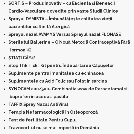
SORTIS – Produs Inovativ – cu Eficienta și Beneficii
Cardio-Vasculare dovedite prin vaste Studii Clinice
Sprayul DYMISTA – Îmbunătățește calitatea vieţii
pacienţilor cu Rinită Alergică
Sprayul nazal AVAMYS Versus Sprayul nazal FLONASE
Steriletul Ballerine – O Nouã Metodã Contraceptivã Fãrã
Hormoni￼
ŞTIAŢI CĂ?￼
Stop ThE Tick : Kit pentru Îndepărtarea Căpușelor
Suplimente pentru imunitatea cu echinacea
Suplimentele cu Acid Folic sau Folat in sarcina
SYNOCAM 200/500- Combinatia wow de Paracetamol si
Ibuprofen in aceeasi pastila
TAFFIX Spray Nazal AntiViral
Terapia Nefarmacologicã în Osteoporozã
Test de fertilitate Pentru Cuplu
Travocort-ul nu se mai importă în România