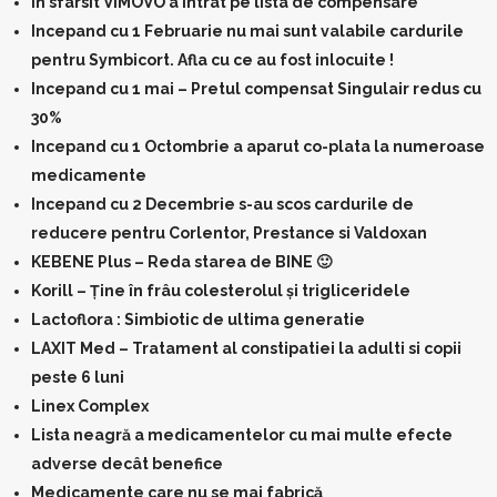
In sfarsit VIMOVO a intrat pe lista de compensare
Incepand cu 1 Februarie nu mai sunt valabile cardurile
pentru Symbicort. Afla cu ce au fost inlocuite !
Incepand cu 1 mai – Pretul compensat Singulair redus cu
30%
Incepand cu 1 Octombrie a aparut co-plata la numeroase
medicamente
Incepand cu 2 Decembrie s-au scos cardurile de
reducere pentru Corlentor, Prestance si Valdoxan
KEBENE Plus – Reda starea de BINE 🙂
Korill – Ține în frâu colesterolul și trigliceridele
Lactoflora : Simbiotic de ultima generatie
LAXIT Med – Tratament al constipatiei la adulti si copii
peste 6 luni
Linex Complex
Lista neagră a medicamentelor cu mai multe efecte
adverse decât benefice
Medicamente care nu se mai fabrică