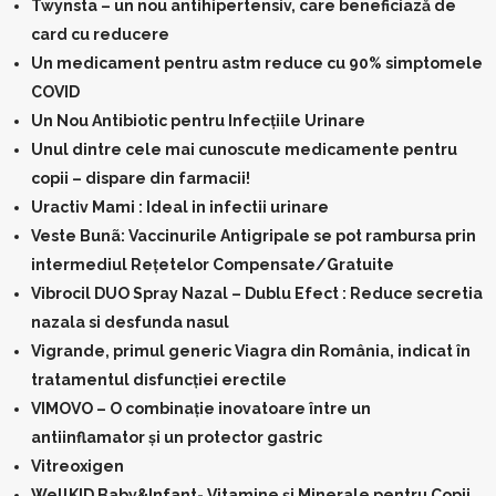
Twynsta – un nou antihipertensiv, care beneficiază de
card cu reducere
Un medicament pentru astm reduce cu 90% simptomele
COVID
Un Nou Antibiotic pentru Infecţiile Urinare
Unul dintre cele mai cunoscute medicamente pentru
copii – dispare din farmacii!
Uractiv Mami : Ideal in infectii urinare
Veste Bunã: Vaccinurile Antigripale se pot rambursa prin
intermediul Rețetelor Compensate/Gratuite
Vibrocil DUO Spray Nazal – Dublu Efect : Reduce secretia
nazala si desfunda nasul
Vigrande, primul generic Viagra din România, indicat în
tratamentul disfuncţiei erectile
VIMOVO – O combinație inovatoare între un
antiinflamator și un protector gastric
Vitreoxigen
WellKID Baby&Infant- Vitamine și Minerale pentru Copii