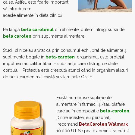
caise. Astfel, este foarte important
să introducem
aceste alimente în dieta zilnică.
Pe lângă
beta carotenul
din alimente, putem întregi sursa de
beta caroten
prin suplimente alimentare.
Studii clinice au arătat ca prin consumul echilibrat de alimente și
suplimente bogate în
beta-caroten
, organismul este protejat
impotriva radicalilor liberi – substanțe care distrug celulele
corpului . Protecția este crescută atunci când în organism alături
de beta-caroten mai există și vitaminele C si E.
Există numerose suplimente
alimentare în farmacii și/sau plafare,
care au în compoziție
beta-caroten
.
Dintre acestea, eu personal,
recomand
BetaCaroten Walmark
10.000 U.I. Se poate administra cu 1-2