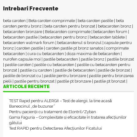
Intrebari Frecvente
beta caroten
|
Beta caroten comprimate
|
beta caroten pastile
|
beta
caroten pentru bronz
|
beta caroten pentru bronzat
|
betacaroten bronz
|
betacaroten bronzare
|
Betacaroten comprimate
|
betacaroten forum
|
betacaroten pastile
|
betacaroten pentru bronz
|
betacaroten tablete
|
betacaroten walmark forum
|
betacarotenul si bronzul
|
capsule pentru
bronz
|
caroten pastile
|
caroten pastile pt bronz sanatos
|
comprimate
betacaroten
|
cura cu betacaroten
|
doza maxima de betacaroten
|
nurofen capsule moi
|
pastile betacaroten
|
pastile bronz
|
pastile bronzat
|
pastile caroten
|
pastile cu betacaroten
|
pastile cu betacaroten pentru
bronzat
|
pastile cu caroten
|
pastile de betacaroten
|
pastile de bronzat
|
pastile de bronzat cu
|
pastile pentru bronzare
|
pastile pentru bronzarea
pielii
|
pastile pentru bronzat
|
pastile pt bronzare
|
pastile pt bronzat
|
ARTICOLE RECENTE
TEST Rapid pentru ALERGII – Test de alergii, la tine acasǎ
Baneocinul „de buzunar”
Pentru pacienții cu tratament de Elontril/Zyban
Gama Faguria – Complexitate și eficacitate în tratarea afecțiunilor
gâtului
Test RAPID pentru Detectarea Afecțiunilor Ficatului