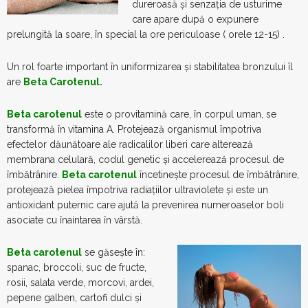
dureroasă și senzația de usturime
care apare după o expunere
prelungită la soare, în special la ore periculoase ( orele 12-15) .
Un rol foarte important în uniformizarea și stabilitatea bronzului îl
are
Beta Carotenul.
Beta carotenul
este o provitamină care, în corpul uman, se
transformă în vitamina A. Protejează organismul împotriva
efectelor dăunătoare ale radicalilor liberi care alterează
membrana celulară, codul genetic şi accelerează procesul de
îmbătrânire.
Beta carotenul
încetineşte procesul de îmbătrânire,
protejează pielea împotriva radiaţiilor ultraviolete şi este un
antioxidant puternic care ajută la prevenirea numeroaselor boli
asociate cu înaintarea în vârstă.
Beta carotenul
se găsește în:
spanac, broccoli, suc de fructe,
rosii, salata verde, morcovi, ardei,
pepene galben, cartofi dulci și