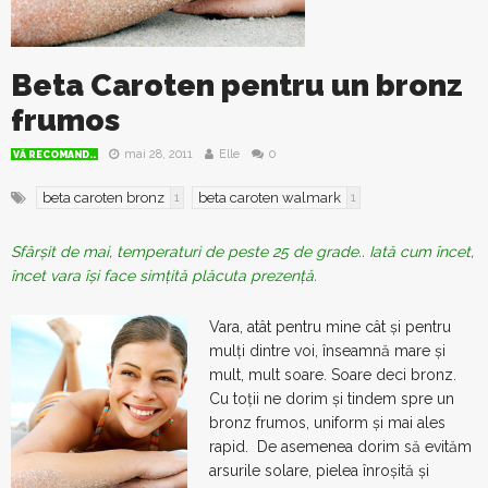
Beta Caroten pentru un bronz
frumos
mai 28, 2011
Elle
0
VĂ RECOMAND..
beta caroten bronz
beta caroten walmark
1
1
Sfârșit de mai, temperaturi de peste 25 de grade.. Iată cum încet,
încet vara își face simțită plăcuta prezență.
Vara, atât pentru mine cât și pentru
mulți dintre voi, înseamnă mare și
mult, mult soare. Soare deci bronz.
Cu toții ne dorim și tindem spre un
bronz frumos, uniform și mai ales
rapid. De asemenea dorim să evităm
arsurile solare, pielea înroșită și