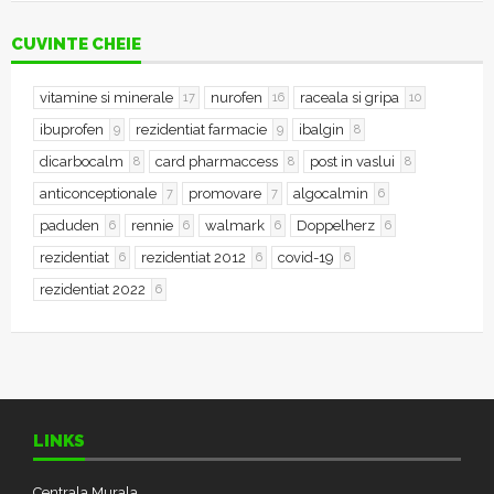
CUVINTE CHEIE
vitamine si minerale
nurofen
raceala si gripa
17
16
10
ibuprofen
rezidentiat farmacie
ibalgin
9
9
8
dicarbocalm
card pharmaccess
post in vaslui
8
8
8
anticonceptionale
promovare
algocalmin
7
7
6
paduden
rennie
walmark
Doppelherz
6
6
6
6
rezidentiat
rezidentiat 2012
covid-19
6
6
6
rezidentiat 2022
6
LINKS
Centrala Murala