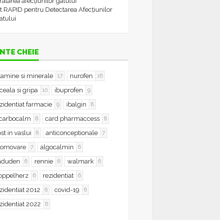
tratarea afecțiunilor gâtului
t RAPID pentru Detectarea Afecțiunilor
atului
NTE CHEIE
tamine si minerale
nurofen
17
16
ceala si gripa
ibuprofen
10
9
zidentiat farmacie
ibalgin
9
8
icarbocalm
card pharmaccess
8
8
st in vaslui
anticonceptionale
8
7
romovare
algocalmin
7
6
aduden
rennie
walmark
6
6
6
oppelherz
rezidentiat
6
6
zidentiat 2012
covid-19
6
6
zidentiat 2022
6