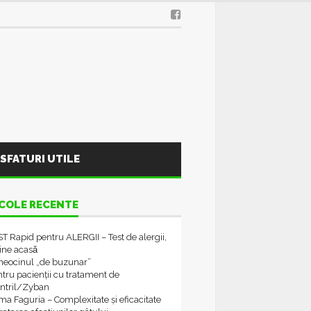
SFATURI UTILE
COLE RECENTE
T Rapid pentru ALERGII – Test de alergii,
tine acasǎ
neocinul „de buzunar”
tru pacienții cu tratament de
ontril/Zyban
a Faguria – Complexitate și eficacitate