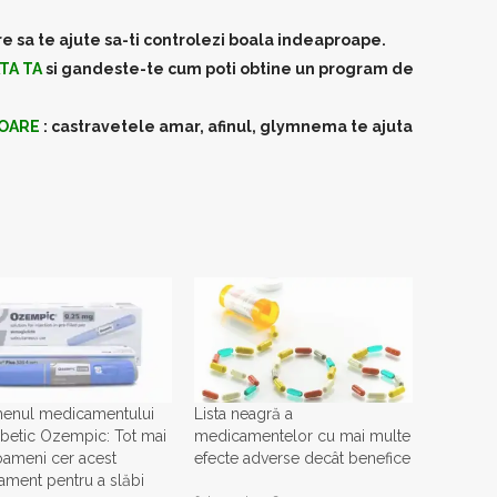
e sa te ajute sa-ti controlezi boala indeaproape.
TA TA
si gandeste-te cum poti obtine un program de
TOARE
: castravetele amar, afinul, glymnema te ajuta
enul medicamentului
Lista neagră a
abetic Ozempic: Tot mai
medicamentelor cu mai multe
oameni cer acest
efecte adverse decât benefice
ment pentru a slăbi