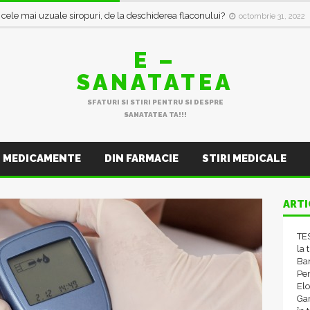
i cele mai uzuale siropuri, de la deschiderea flaconului?
octombrie 31, 2022
E –
SANATATEA
SFATURI SI STIRI PENTRU SI DESPRE
SANATATEA TA!!!
MEDICAMENTE
DIN FARMACIE
STIRI MEDICALE
ARTI
TES
la 
Ba
Pen
El
Gam