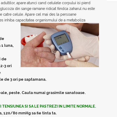
l adultilor, apare atunci cand celulele corpului isi pierd
de glucoza din sange ramane ridicat fiindca zaharul nu este
 catre celule. Apare cel mai des la persoane
es inhiba capacitatea organismului de a metaboliza
 de
 1 luna,
i de
2-3 ori
e
ute de 3 ori pe saptamana.
eale, peste. Cauta numai grasimile sanatoase.
SI TENSIUNEA SI SA LE PASTREZI IN LIMITE NORMALE.
, 120/80 mmHg sa fie tinta ta.