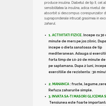
produce insulina. Diabetul de tip II, cel a
sensibilitatea la insulina, adica nivelul 
absorbit si descompus corespunzator de
supraponderale intrucat grasimea in exc
zaharul.
1. ACTIVITATI FIZICE.
Incepe cu 30
minute de mers pe jos zilnic. Dupa
incepe o dieta sanatoasa de tip
mediteranean. Adauga si exerciti
forta timp de 10-20 de minute de 
pe saptamana. Dupa 2 luni, incep
exercitiile de rezistenta : 30 min
2. MANANCA
: fructe, legume,cer
Refuza zaharurile simple.
3. INVATA SA-TI MASORI GLICEMIA 
Tensiunea este foarte importanta