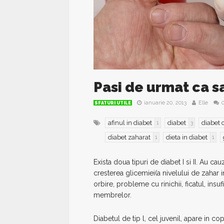
Pasi de urmat ca sa
ianuarie 20, 2013
Elle
SFATURI UTILE
afinul in diabet
diabet
diabet 
1
3
diabet zaharat
dieta in diabet
1
1
Exista doua tipuri de diabet I si II. Au cau
cresterea glicemiei(a nivelului de zahar 
orbire, probleme cu rinichii, ficatul, insu
membrelor.
Diabetul de tip l, cel juvenil, apare in co