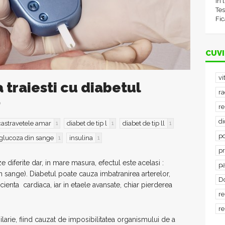
în 
Tes
Fic
CUVI
vi
 traiesti cu diabetul
ra
0
re
d
castravetele amar
diabet de tip l
diabet de tip ll
1
1
1
po
glucoza din sange
insulina
1
1
p
ze diferite dar, in mare masura, efectul este acelasi :
p
in sange). Diabetul poate cauza imbatranirea arterelor,
D
ficienta cardiaca, iar in etaele avansate, chiar pierderea
re
re
pilarie, fiind cauzat de imposibilitatea organismului de a