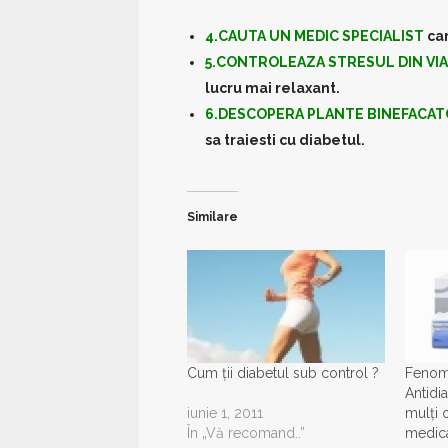
4.CAUTA UN MEDIC SPECIALIST
car
5.CONTROLEAZA STRESUL DIN VIA
lucru mai relaxant.
6.DESCOPERA PLANTE BINEFACA
sa traiesti cu diabetul.
Similare
Cum ții diabetul sub control ?
Fenom
Antidi
iunie 1, 2011
mulţi 
În „Vă recomand..”
medica