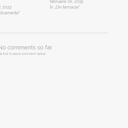
februarie 26, 2019
7, 2022
În „Din farmacie”
dicamente”
No comments so far.
e first to leave comment below.