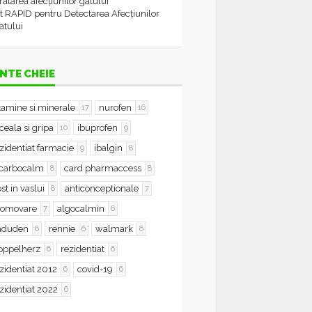
tratarea afecțiunilor gâtului
t RAPID pentru Detectarea Afecțiunilor
atului
NTE CHEIE
tamine si minerale
nurofen
17
16
ceala si gripa
ibuprofen
10
9
zidentiat farmacie
ibalgin
9
8
icarbocalm
card pharmaccess
8
8
st in vaslui
anticonceptionale
8
7
romovare
algocalmin
7
6
aduden
rennie
walmark
6
6
6
oppelherz
rezidentiat
6
6
zidentiat 2012
covid-19
6
6
zidentiat 2022
6