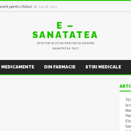
in val de Infecții Respiratorii
ianuarie 11, 2023
ecent pentru Riduri
mai 28, 2023
E –
SANATATEA
SFATURI SI STIRI PENTRU SI DESPRE
SANATATEA TA!!!
MEDICAMENTE
DIN FARMACIE
STIRI MEDICALE
ARTI
TES
la 
Ba
Pen
El
Gam