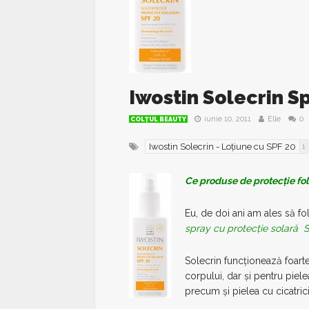
Iwostin Solecrin Sp
iunie 10, 2011
Elle
0
COLŢUL BEAUTY
Iwostin Solecrin - Loțiune cu SPF 20
1
Ce produse de protecție fol
Eu, de doi ani am ales să f
spray cu protecție solară 
Solecrin funcționează foarte b
corpului, dar și pentru pie
precum și pielea cu cicatrici 