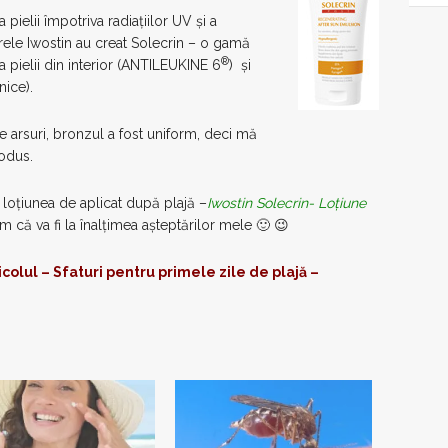
pielii împotriva radiaţiilor UV şi a
rele Iwostin au creat Solecrin – o gamă
®
 pielii din interior (ANTILEUKINE 6
) şi
nice).
e arsuri, bronzul a fost uniform, deci mă
odus.
 loțiunea de aplicat după plajă –
Iwostin Solecrin- Loțiune
m că va fi la înalțimea așteptărilor mele 🙂 😉
icolul – Sfaturi pentru primele zile de pla
jă –