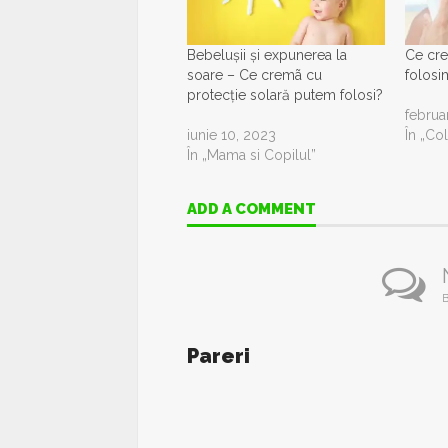
Bebelușii și expunerea la
Ce cre
soare – Ce cremã cu
folosi
protecție solară putem folosi?
februa
iunie 10, 2023
În „Co
În „Mama si Copilul”
ADD A COMMENT
B
Pareri