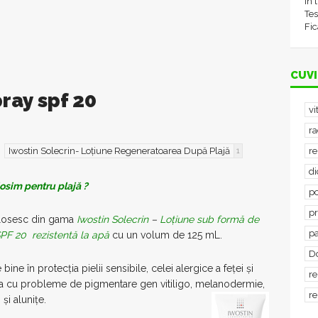
în 
Tes
Fic
CUVI
ray spf 20
vi
ra
Iwostin Solecrin- Loțiune Regeneratoarea După Plajă
re
1
d
osim pentru plajă ?
po
p
olosesc din gama
Iwostin Solecrin
–
Loțiune sub formă de
p
SPF 20 rezistentă la apă
cu un volum de 125 mL.
D
ine în protecția pielii sensibile, celei alergice a feței și
re
lea cu probleme de pigmentare gen vitiligo, melanodermie,
re
și alunițe.