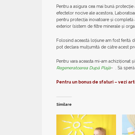
Pentru a asigura cea mai bună protecţie a 
efectelor nocive ale acestora, Laboratoa
pentru protecţia inovatoare şi completă a
exterior (sistem de filtre minerale şi orga
Folosind această loțiune am fost ferită d
pot declara mulțumită de către acest pr
Pentru vara aceasta mi-am achiziționat și
Regeneratoarea După Plajă
– . Să speră
Pentru
un bonus de sfaturi – vezi art
Similare