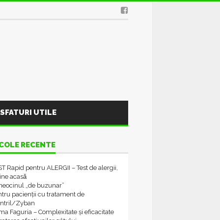
SFATURI UTILE
COLE RECENTE
T Rapid pentru ALERGII – Test de alergii,
tine acasǎ
neocinul „de buzunar”
tru pacienții cu tratament de
ontril/Zyban
a Faguria – Complexitate și eficacitate