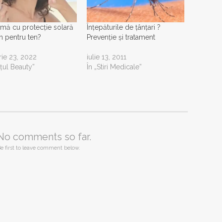
mă cu protecție solară
Înțepăturile de țânțari ?
m pentru ten?
Prevenție și tratament
rie 23, 2022
iulie 13, 2011
lţul Beauty”
În „Stiri Medicale”
No comments so far.
e first to leave comment below.