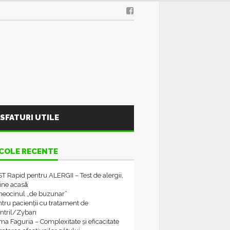
SFATURI UTILE
COLE RECENTE
T Rapid pentru ALERGII – Test de alergii,
tine acasǎ
neocinul „de buzunar”
tru pacienții cu tratament de
ontril/Zyban
a Faguria – Complexitate și eficacitate