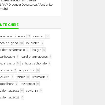
tratarea afecțiunilor gâtului
t RAPID pentru Detectarea Afecțiunilor
atului
NTE CHEIE
tamine si minerale
nurofen
17
16
ceala si gripa
ibuprofen
10
9
zidentiat farmacie
ibalgin
9
8
icarbocalm
card pharmaccess
8
8
st in vaslui
anticonceptionale
8
7
romovare
algocalmin
7
6
aduden
rennie
walmark
6
6
6
oppelherz
rezidentiat
6
6
zidentiat 2012
covid-19
6
6
zidentiat 2022
6