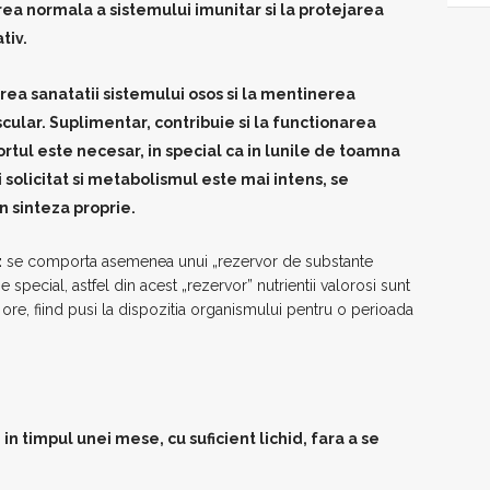
rea normala a sistemului imunitar si la protejarea
tiv.
rea sanatatii sistemului osos si la mentinerea
cular. Suplimentar, contribuie si la functionarea
rtul este necesar, in special ca in lunile de toamna
 solicitat si metabolismul este mai intens, se
n sinteza proprie.
z
se comporta asemenea unui „rezervor de substante
ie special, astfel din acest „rezervor” nutrientii valorosi sunt
 ore, fiind pusi la dispozitia organismului pentru o perioada
n timpul unei mese, cu suficient lichid, fara a se