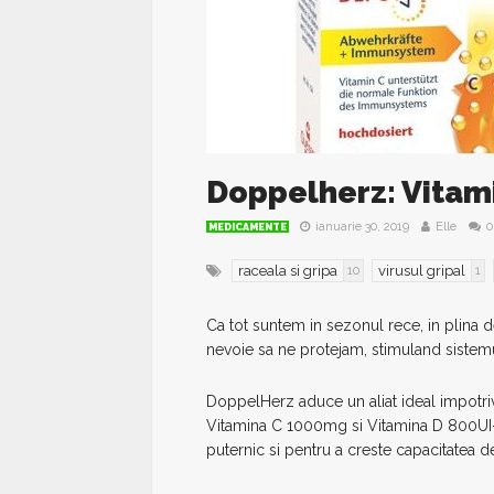
Doppelherz: Vitam
ianuarie 30, 2019
Elle
0
MEDICAMENTE
raceala si gripa
virusul gripal
10
1
Ca tot suntem in sezonul rece, in plina d
nevoie sa ne protejam, stimuland sistemu
DoppelHerz aduce un aliat ideal impotriv
Vitamina C 1000mg si Vitamina D 800UI-
puternic si pentru a creste capacitatea d