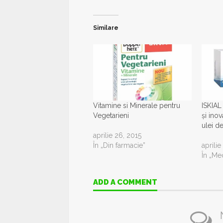
Similare
Vitamine si Minerale pentru
ISKIAL
Vegetarieni
și ino
ulei d
aprilie 26, 2015
În „Din farmacie”
aprilie
În „Me
ADD A COMMENT