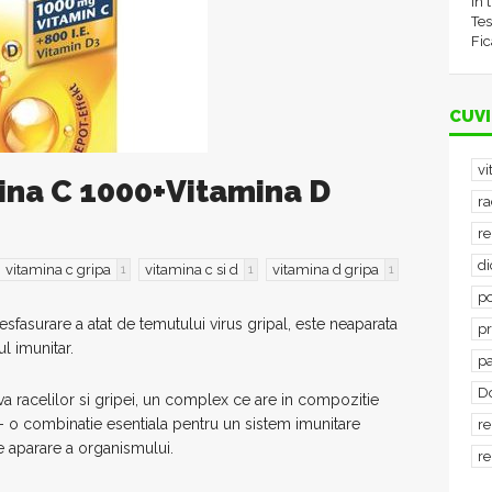
în 
Tes
Fic
CUVI
vi
ina C 1000+Vitamina D
ra
re
d
vitamina c gripa
vitamina c si d
vitamina d gripa
1
1
1
po
esfasurare a atat de temutului virus gripal, este neaparata
p
l imunitar.
p
D
a racelilor si gripei, un complex ce are in compozitie
 o combinatie esentiala pentru un sistem imunitare
re
e aparare a organismului.
re