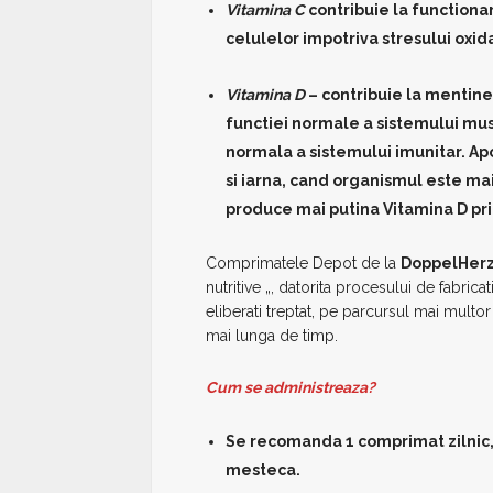
Vitamina C
contribuie la functiona
celulelor impotriva stresului oxida
Vitamina D
– contribuie la mentine
functiei normale a sistemului mus
normala a sistemului imunitar. Apo
si iarna, cand organismul este mai
produce mai putina Vitamina D pri
Comprimatele Depot de la
DoppelHer
nutritive „, datorita procesului de fabricat
eliberati treptat, pe parcursul mai multor
mai lunga de timp.
Cum se administreaza?
Se recomanda 1 comprimat zilnic, i
mesteca.