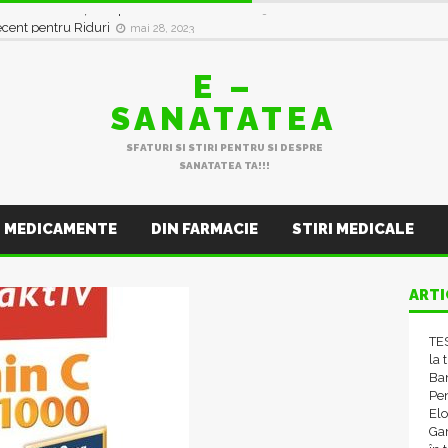
in val de Infecții Respiratorii
ianuarie 11, 2023
E –
SANATATEA
SFATURI SI STIRI PENTRU SI DESPRE
SANATATEA TA!!!
MEDICAMENTE
DIN FARMACIE
STIRI MEDICALE
ARTI
TES
la 
Ba
Pen
El
Gam