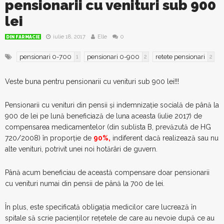
pensionarii cu venituri sub 900
lei
iulie 18, 2017
Elle
0
DIN FARMACIE
pensionari 0-700
pensionari 0-900
retete pensionari
1
2
2
Veste buna pentru pensionarii cu venituri sub 900 lei!!!
Pensionarii cu venituri din pensii și indemnizație socială de până la
900 de lei pe lună beneficiază de luna aceasta (iulie 2017) de
compensarea medicamentelor (din sublista B, prevăzută de HG
720/2008) în proporție de
90%,
indiferent dacă realizează sau nu
alte venituri, potrivit unei noi hotărâri de guvern.
Până acum beneficiau de această compensare doar pensionarii
cu venituri numai din pensii de până la 700 de lei.
În plus, este specificată obligația medicilor care lucrează în
spitale să scrie pacienților rețetele de care au nevoie după ce au