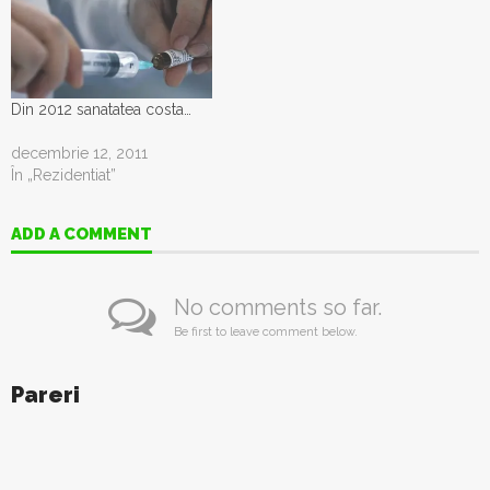
propunerea Ministerului
Sănătăţii, Guvernul a
aprobat astăzi modificarea
unor acte normative
referitoare la programul
Din 2012 sanatatea costa…
pentru compensarea cu
90% a…
decembrie 12, 2011
În „Rezidentiat”
ADD A COMMENT
No comments so far.
Be first to leave comment below.
Pareri