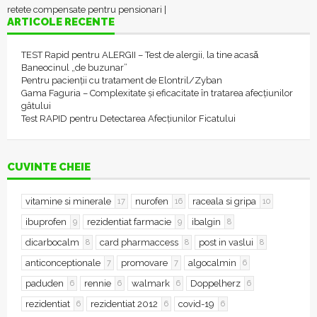
retete compensate pentru pensionari
|
ARTICOLE RECENTE
TEST Rapid pentru ALERGII – Test de alergii, la tine acasǎ
Baneocinul „de buzunar”
Pentru pacienții cu tratament de Elontril/Zyban
Gama Faguria – Complexitate și eficacitate în tratarea afecțiunilor
gâtului
Test RAPID pentru Detectarea Afecțiunilor Ficatului
CUVINTE CHEIE
vitamine si minerale
nurofen
raceala si gripa
17
16
10
ibuprofen
rezidentiat farmacie
ibalgin
9
9
8
dicarbocalm
card pharmaccess
post in vaslui
8
8
8
anticonceptionale
promovare
algocalmin
7
7
6
paduden
rennie
walmark
Doppelherz
6
6
6
6
rezidentiat
rezidentiat 2012
covid-19
6
6
6