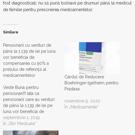
fost diagnosticați, nu să pună bolnavii pe drumuri până la medicul
de familie pentru prescrierea medicamentelor.
Similare
Pensionarii cu venituri de
până la 1.139 de lei pe lună
vor beneficia de
compensarea cu 90% a
preţului de referinţă al
medicamentelor
Cardul de Reducere
Boehringer-Igelheim pentru
Veste Buna pentru
Pradaxa
pensionari!!! Iata ca
pensionarii care au venituri
noiembrie 9, 2022
de până la 1.139 de lei pe
În „Medicamente”
lună vor beneficia de
compensarea cu 90% a
septembrie 1, 2019
preţului de referinţă al
În „Stiri Medicale”
medicamentelor. "La