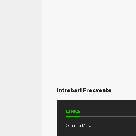
Intrebari Frecvente
LINKS
Centrala Murala