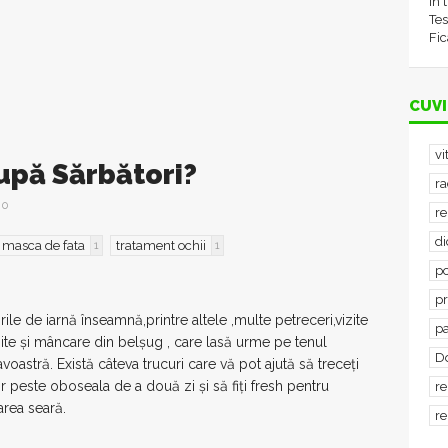
în 
Tes
Fic
CUVI
vi
upă Sărbători?
ra
0
re
d
masca de fata
tratament ochii
1
1
po
p
ile de iarnă înseamnă,printre altele ,multe petreceri,vizite
p
ite şi mâncare din belşug , care lasă urme pe tenul
D
oastră. Există câteva trucuri care vă pot ajută să treceţi
r peste oboseala de a două zi şi să fiţi fresh pentru
re
rea seară.
re