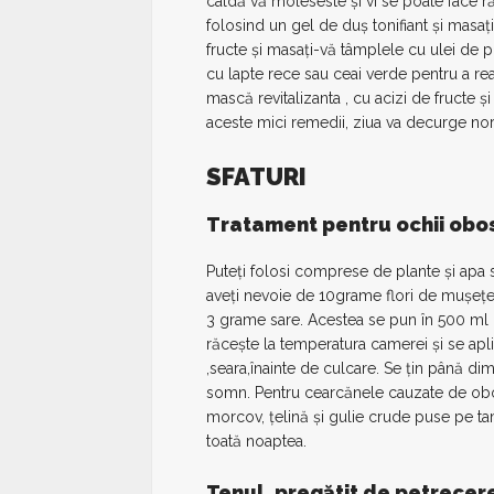
caldă vă moleseste şi vi se poate face r
folosind un gel de duş tonifiant şi masaţ
fructe şi masaţi-vă tâmplele cu ulei de
cu lapte rece sau ceai verde pentru a read
mască revitalizanta , cu acizi de fructe ş
aceste mici remedii, ziua va decurge nor
SFATURI
Tratament pentru ochii obos
Puteţi folosi comprese de plante şi apa s
aveţi nevoie de 10grame flori de muşeţel
3 grame sare. Acestea se pun în 500 ml 
răceşte la temperatura camerei şi se ap
,seara,înainte de culcare. Se ţin până di
somn. Pentru cearcănele cauzate de obo
morcov, ţelină şi gulie crude puse pe ta
toată noaptea.
Tenul, pregătit de petrecer