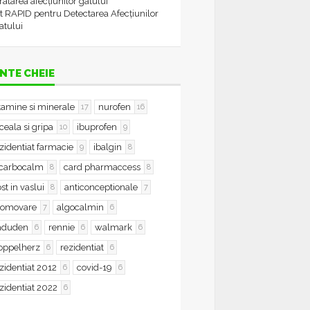
tratarea afecțiunilor gâtului
t RAPID pentru Detectarea Afecțiunilor
atului
NTE CHEIE
tamine si minerale
nurofen
17
16
ceala si gripa
ibuprofen
10
9
zidentiat farmacie
ibalgin
9
8
icarbocalm
card pharmaccess
8
8
st in vaslui
anticonceptionale
8
7
romovare
algocalmin
7
6
aduden
rennie
walmark
6
6
6
oppelherz
rezidentiat
6
6
zidentiat 2012
covid-19
6
6
zidentiat 2022
6