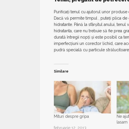
Purificaţi tenul cu ajutorul unor produse 
Dacă vă permite timpul , puteţi plica de
hidratante. Până la sfârşitul anului, tenu
hidratanta, care nu trebuie să fie prea g
durată întregii nopţi şi este posibil ca t
imperfecţiuni un corector lichid, care aco
pudră specială cu particule strălucitoar
Similare
Mituri despre gripa
Ne aju
lasam 
februarie 12, 2013