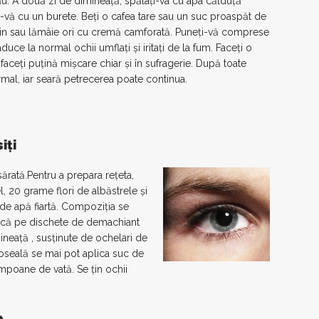
ău. A două zi de dimineaţă, spălaţi-va cu apa călduţă
i-vă cu un burete. Beţi o cafea tare sau un suc proaspăt de
 pin sau lămâie ori cu cremă camforată. Puneţi-vă comprese
uce la normal ochii umflaţi şi iritaţi de la fum. Faceţi o
i faceţi puţină mişcare chiar şi în sufragerie. După toate
mal, iar seară petrecerea poate continua.
iţi
ărată.Pentru a prepara reţeta,
, 20 grame flori de albăstrele şi
de apă fiartă. Compoziţia se
lică pe dischete de demachiant
mineaţă , susţinute de ochelari de
seală se mai pot aplica suc de
mpoane de vată. Se ţin ochii
e