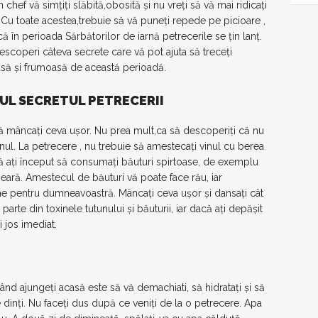
chef vă simţiţi slăbită,obosită şi nu vreţi să vă mai ridicaţi
. Cu toate acestea,trebuie să vă puneţi repede pe picioare ,
ă în perioada Sărbătorilor de iarnă petrecerile se ţin lanţ.
descoperi câteva secrete care vă pot ajuta să treceţi
să şi frumoasă de această perioadă.
UL SECRETUL PETRECERII
i să mâncaţi ceva uşor. Nu prea mult,ca să descoperiţi că nu
ul. La petrecere , nu trebuie să amestecaţi vinul cu berea
acă aţi început să consumaţi băuturi spirtoase, de exemplu
 seară. Amestecul de băuturi vă poate face rău, iar
e pentru dumneavoastră. Mâncaţi ceva uşor şi dansaţi cât
parte din toxinele tutunului şi băuturii, iar dacă aţi depăşit
 jos imediat.
când ajungeţi acasă este să vă demachiati, să hidrataţi şi să
pe dinţi. Nu faceţi dus după ce veniţi de la o petrecere. Apa