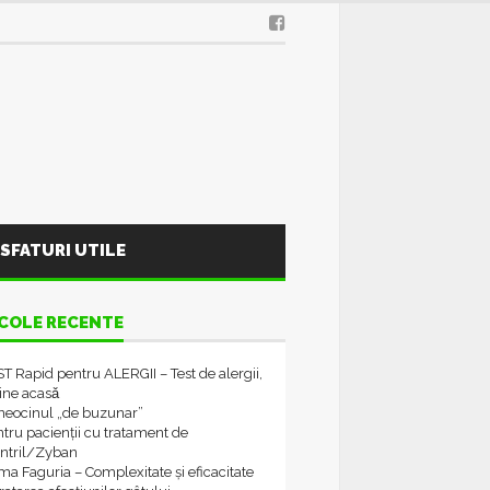
SFATURI UTILE
COLE RECENTE
T Rapid pentru ALERGII – Test de alergii,
tine acasǎ
neocinul „de buzunar”
tru pacienții cu tratament de
ontril/Zyban
a Faguria – Complexitate și eficacitate