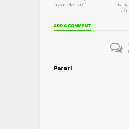
În „Stiri Medicale”
martie
În „Di
ADD A COMMENT
B
Pareri