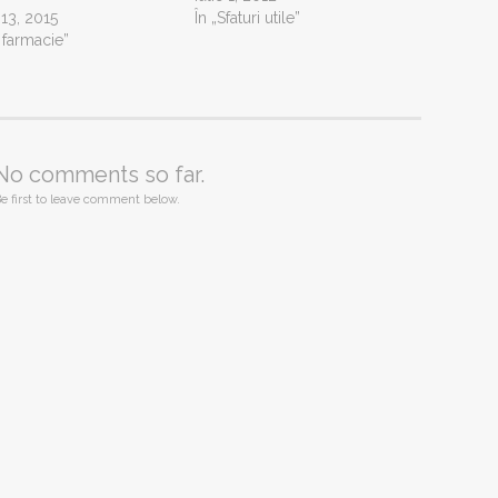
 13, 2015
În „Sfaturi utile”
n farmacie”
No comments so far.
e first to leave comment below.