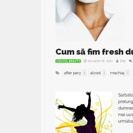
Cum să fim fresh d
ianuarie 16, 2011
Elle
COLŢUL BEAUTY
after pary
alcool
machiaj
1
1
1
Sărbător
prelung
dumneav
mai uşo
următoa