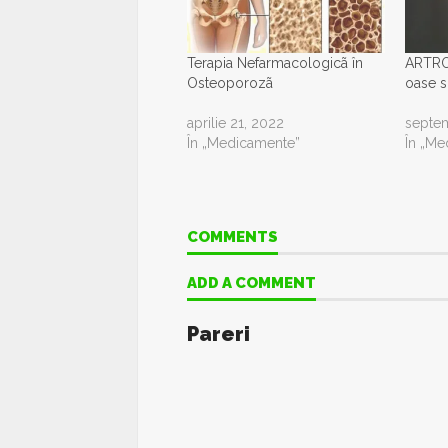
Terapia Nefarmacologicã în
ARTRO 
Osteoporozã
oase si
aprilie 21, 2022
septem
În „Medicamente”
În „Me
COMMENTS
ADD A COMMENT
Pareri