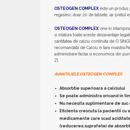
OSTEOGEN COMPLEX
este un produs p
regasesc doar 20 de tablete, iar pretul e
OSTEOGEN COMPLEX
vine in intampin
si inlatura toate aceste dezavantaje legat
cantitatea de calciu continuta de O SI
recomandata de Calciu in tara noastra.Pac
administrare facila si economica din pu
ZI.
AVANTAJELE OSTEOGEN COMPLEX
Absorbtie superioara a calciului
Se poate administra oricand in ti
Nu necesita suplimentare de suc d
Eficienta crescuta la pacientii cu
medicamente care scad aciditatea 
(reducerea suprafetei de absorbt