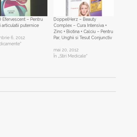
Efervescent – Pentru
DoppelHerz – Beauty
 articulatii puternice
Complex – Cura Intensiva +
Zinc + Biotina + Calciu – Pentru
brie 6, 2012
Par, Unghii si Tesut Conjunctiv
dicamente”
mai 20, 2012
În „Stiri Medicale”