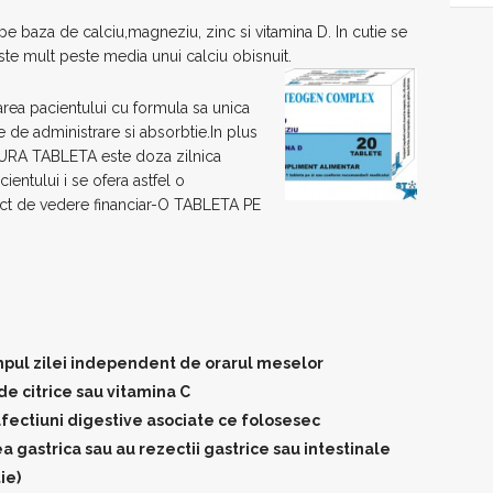
e baza de calciu,magneziu, zinc si vitamina D. In cutie se
ste mult peste media unui calciu obisnuit.
area pacientului cu formula sa unica
e de administrare si absorbtie.In plus
NGURA TABLETA este doza zilnica
ientului i se ofera astfel o
nct de vedere financiar-O TABLETA PE
mpul zilei independent de orarul meselor
e citrice sau vitamina C
 afectiuni digestive asociate ce folosesec
gastrica sau au rezectii gastrice sau intestinale
ie)