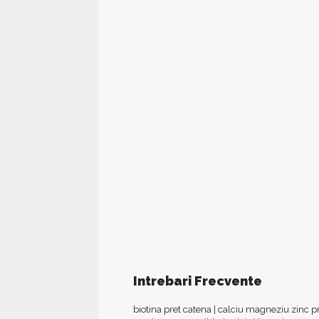
Intrebari Frecvente
biotina pret catena
|
calciu magneziu zinc p