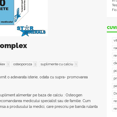
în 
Tes
Fic
CUVI
vi
Complex
ra
re
d
lex
osteoporoza
suplimente cu calciu
1
5
1
po
rnit o adevarata isterie, odata cu supra- promovarea
p
p
D
i supliment alimentar pe baza de calciu : Osteogen
la recomandarea medicului specialist sau de familie. Cum
re
a a produsului la medici, care prescriu pe banda rulanta
re