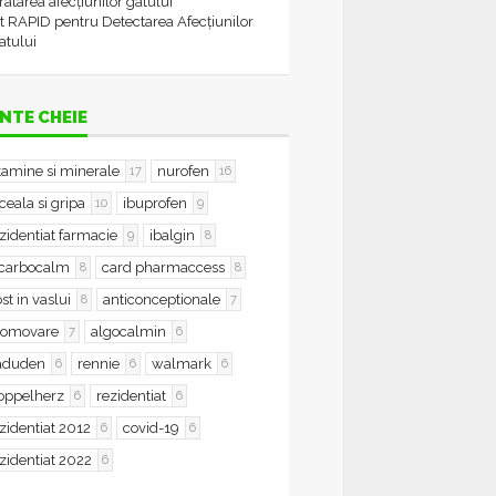
tratarea afecțiunilor gâtului
t RAPID pentru Detectarea Afecțiunilor
atului
NTE CHEIE
tamine si minerale
nurofen
17
16
ceala si gripa
ibuprofen
10
9
zidentiat farmacie
ibalgin
9
8
icarbocalm
card pharmaccess
8
8
st in vaslui
anticonceptionale
8
7
romovare
algocalmin
7
6
aduden
rennie
walmark
6
6
6
oppelherz
rezidentiat
6
6
zidentiat 2012
covid-19
6
6
zidentiat 2022
6