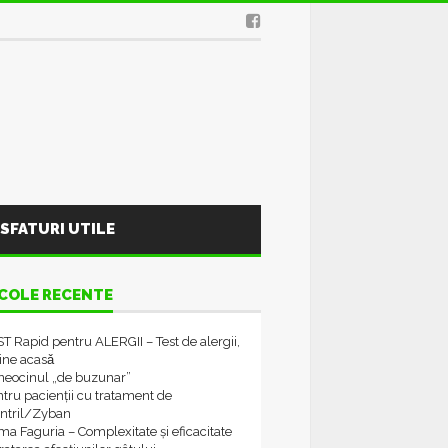
SFATURI UTILE
COLE RECENTE
T Rapid pentru ALERGII – Test de alergii,
tine acasǎ
neocinul „de buzunar”
tru pacienții cu tratament de
ontril/Zyban
a Faguria – Complexitate și eficacitate