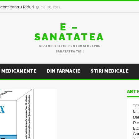
in val de Infecții Respiratorii
ianuarie 11, 2023
E –
SANATATEA
SFATURI SI STIRI PENTRU SI DESPRE
SANATATEA TA!!!
MEDICAMENTE
DIN FARMACIE
STIRI MEDICALE
ARTI
TES
la 
Ba
Pen
El
Gam