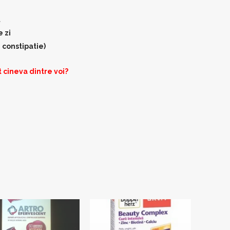
t
 zi
 constipatie)
t cineva dintre voi?