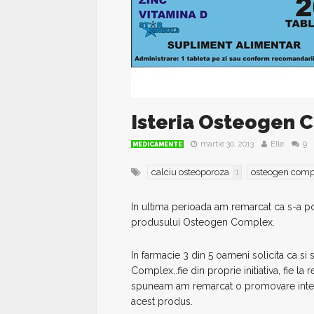
Isteria Osteogen 
martie 30, 2013
Elle
9
MEDICAMENTE
calciu osteoporoza
osteogen comp
1
In ultima perioada am remarcat ca s-a po
produsului Osteogen Complex.
In farmacie 3 din 5 oameni solicita ca s
Complex..fie din proprie initiativa, fie 
spuneam am remarcat o promovare intens
acest produs.