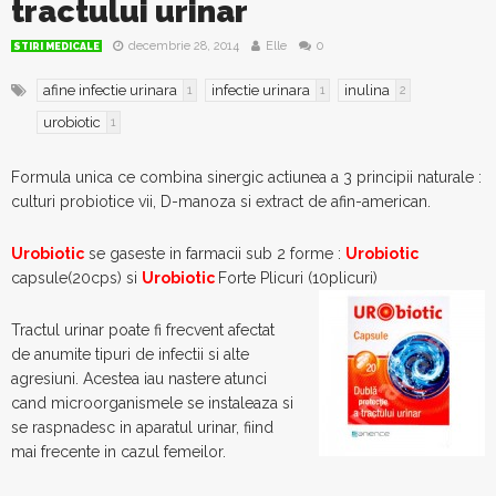
tractului urinar
decembrie 28, 2014
Elle
0
STIRI MEDICALE
afine infectie urinara
infectie urinara
inulina
1
1
2
urobiotic
1
Formula unica ce combina sinergic actiunea a 3 principii naturale :
culturi probiotice vii, D-manoza si extract de afin-american.
Urobiotic
se gaseste in farmacii sub 2 forme :
Urobiotic
capsule(20cps) si
Urobiotic
Forte Plicuri (10plicuri)
Tractul urinar poate fi frecvent afectat
de anumite tipuri de infectii si alte
agresiuni. Acestea iau nastere atunci
cand microorganismele se instaleaza si
se raspnadesc in aparatul urinar, fiind
mai frecente in cazul femeilor.