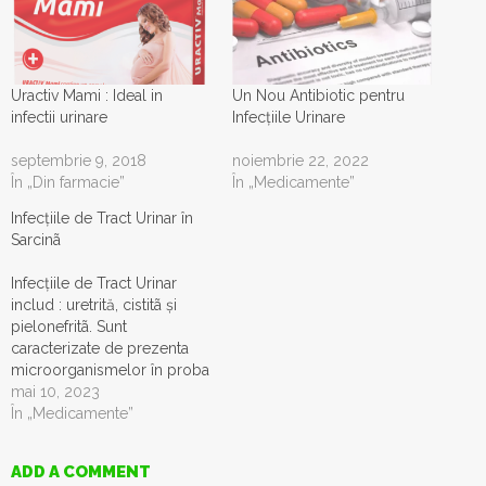
Uractiv Mami : Ideal in
Un Nou Antibiotic pentru
infectii urinare
Infecţiile Urinare
septembrie 9, 2018
noiembrie 22, 2022
În „Din farmacie”
În „Medicamente”
Infecțiile de Tract Urinar în
Sarcinã
Infecțiile de Tract Urinar
includ : uretrită, cistitã și
pielonefritã. Sunt
caracterizate de prezenta
microorganismelor în proba
de urinã prelevată
mai 10, 2023
corespunzător, fără
În „Medicamente”
contaminare.
Microorganismele au
ADD A COMMENT
capacitatea de a invada