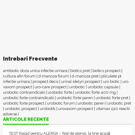
Intrebari Frecvente
antibiotic doza unica infectie urinara
|
biotics pret
|
biotics prospect
|
cultura afin forum
|
d-manoza forum
|
d-manoza pret
|
pliculete pt
infectie urinara
|
prospect decis
|
urinal idelyn prospect
|
uro biotic
|
uro
vaxom prospect
|
uro-care prospect
|
urobiotic
|
urobiotic capsule
|
urobiotic contraindicatii
|
urobiotic forte
|
urobiotic forte 400 mg
|
urobiotic forte contraindicatii
|
urobiotic forte pareri
|
urobiotic forte pret
|
urobiotic forte prospect
|
urobiotic forum
|
urobiotic pareri
|
urobiotic pret
|
urobiotic prospect
|
urobiotik
|
urovaxom prospect
|
vitamax q10 reactii
adverse
|
ARTICOLE RECENTE
TEST Rapid pentru ALERGII – Test de alergii, la tine acasǎ