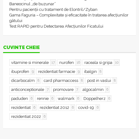
Baneocinul „de buzunar”
Pentru pacienții cu tratament de Elontril/Zyban
Gama Faguria – Complexitate și eficacitate în tratarea afecțiunilor
gâtului
Test RAPID pentru Detectarea Afecțiunilor Ficatului
CUVINTE CHEIE
vitamine si minerale
nurofen
raceala si gripa
17
16
10
ibuprofen
rezidentiat farmacie
ibalgin
9
9
8
dicarbocalm
card pharmaccess
post in vaslui
8
8
8
anticonceptionale
promovare
algocalmin
7
7
6
paduden
rennie
walmark
Doppelherz
6
6
6
6
rezidentiat
rezidentiat 2012
covid-19
6
6
6
rezidentiat 2022
6