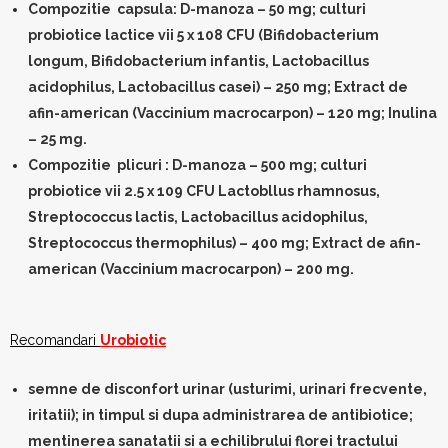
Compozitie capsula
: D-manoza – 50 mg; culturi
probiotice lactice vii 5 x 108 CFU (Bifidobacterium
longum, Bifidobacterium infantis, Lactobacillus
acidophilus, Lactobacillus casei) – 250 mg; Extract de
afin-american (Vaccinium macrocarpon) – 120 mg; Inulina
– 25 mg.
Compozitie plicuri
: D-manoza – 500 mg; culturi
probiotice vii 2.5 x 109 CFU Lactobllus rhamnosus,
Streptococcus lactis, Lactobacillus acidophilus,
Streptococcus thermophilus) – 400 mg; Extract de afin-
american (Vaccinium macrocarpon) – 200 mg.
Recomandari
Urobiotic
semne de disconfort urinar (usturimi, urinari frecvente,
iritatii); in timpul si dupa administrarea de antibiotice;
mentinerea sanatatii si a echilibrului florei tractului