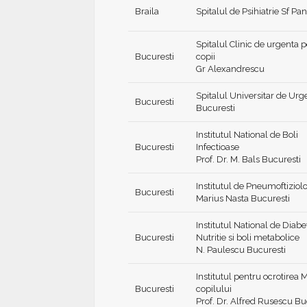
Braila
Spitalul de Psihiatrie Sf Pa
Spitalul Clinic de urgenta 
Bucuresti
copii
Gr Alexandrescu
Spitalul Universitar de Urg
Bucuresti
Bucuresti
Institutul National de Boli
Bucuresti
Infectioase
Prof. Dr. M. Bals Bucuresti
Institutul de Pneumoftiziol
Bucuresti
Marius Nasta Bucuresti
Institutul National de Diabe
Bucuresti
Nutritie si boli metabolice
N. Paulescu Bucuresti
Institutul pentru ocrotirea 
Bucuresti
copilului
Prof. Dr. Alfred Rusescu Bu