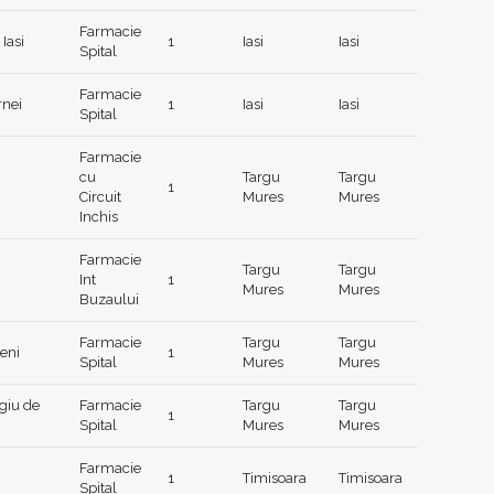
Farmacie
 Iasi
1
Iasi
Iasi
Spital
Farmacie
rnei
1
Iasi
Iasi
Spital
Farmacie
cu
Targu
Targu
1
Circuit
Mures
Mures
Inchis
Farmacie
Targu
Targu
Int
1
Mures
Mures
Buzaului
Farmacie
Targu
Targu
eni
1
Spital
Mures
Mures
giu de
Farmacie
Targu
Targu
1
Spital
Mures
Mures
Farmacie
1
Timisoara
Timisoara
Spital