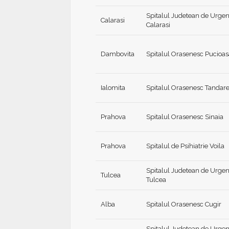
Spitalul Judetean de Urgen
Calarasi
Calarasi
Dambovita
Spitalul Orasenesc Pucioas
Ialomita
Spitalul Orasenesc Tandare
Prahova
Spitalul Orasenesc Sinaia
Prahova
Spitalul de Psihiatrie Voila
Spitalul Judetean de Urgen
Tulcea
Tulcea
Alba
Spitalul Orasenesc Cugir
Spitalul Judetean de Urgen