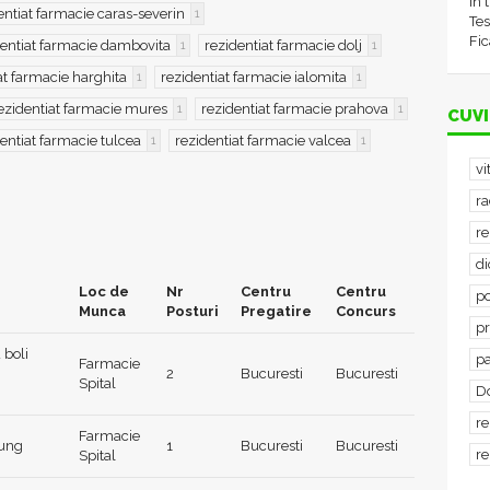
în 
entiat farmacie caras-severin
1
Tes
Fic
dentiat farmacie dambovita
rezidentiat farmacie dolj
1
1
at farmacie harghita
rezidentiat farmacie ialomita
1
1
ezidentiat farmacie mures
rezidentiat farmacie prahova
1
1
CUVI
entiat farmacie tulcea
rezidentiat farmacie valcea
1
1
vi
ra
re
d
Loc de
Nr
Centru
Centru
po
Munca
Posturi
Pregatire
Concurs
p
 boli
p
Farmacie
2
Bucuresti
Bucuresti
Spital
D
re
Farmacie
lung
1
Bucuresti
Bucuresti
re
Spital