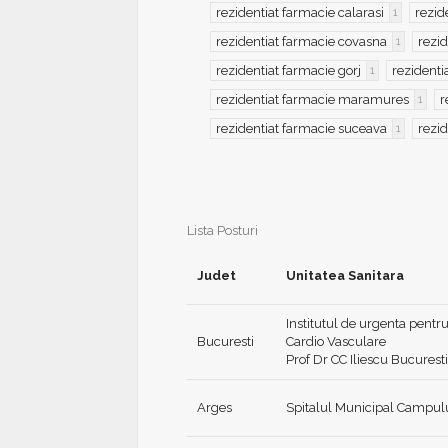
rezidentiat farmacie calarasi
rezid
1
rezidentiat farmacie covasna
rezi
1
rezidentiat farmacie gorj
rezidenti
1
rezidentiat farmacie maramures
r
1
rezidentiat farmacie suceava
rezid
1
Lista Posturi
Judet
Unitatea Sanitara
Institutul de urgenta pentru
Bucuresti
Cardio Vasculare
Prof Dr CC Iliescu Bucuresti
Arges
Spitalul Municipal Campu