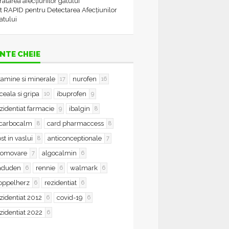
tratarea afecțiunilor gâtului
t RAPID pentru Detectarea Afecțiunilor
atului
NTE CHEIE
tamine si minerale
nurofen
17
16
ceala si gripa
ibuprofen
10
9
zidentiat farmacie
ibalgin
9
8
icarbocalm
card pharmaccess
8
8
st in vaslui
anticonceptionale
8
7
romovare
algocalmin
7
6
aduden
rennie
walmark
6
6
6
oppelherz
rezidentiat
6
6
zidentiat 2012
covid-19
6
6
zidentiat 2022
6