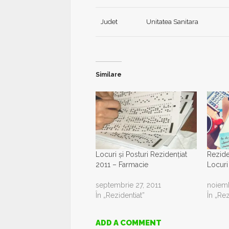
Judet
Unitatea Sanitara
Similare
Locuri și Posturi Rezidențiat
Rezide
2011 – Farmacie
Locuri 
septembrie 27, 2011
noiemb
În „Rezidentiat”
În „Rez
ADD A COMMENT