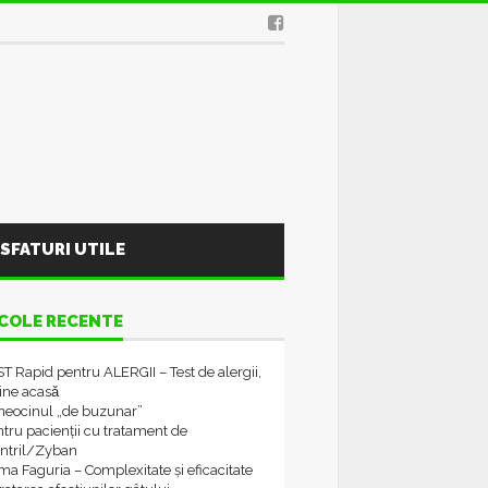
SFATURI UTILE
COLE RECENTE
T Rapid pentru ALERGII – Test de alergii,
tine acasǎ
neocinul „de buzunar”
tru pacienții cu tratament de
ontril/Zyban
a Faguria – Complexitate și eficacitate