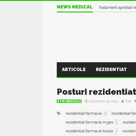
NEWS MEDICAL
Informații UTILE în pl
ARTICOLE
REZIDENTIAT
Posturi rezidentia
octombrie 19, 2014
Elle
STIRI MEDICALE
rezidentiat farmacie
rezidentiat f
9
rezidentiat farmacie Arges
reziden
1
rezidentiat farmacie braila
reziden
1