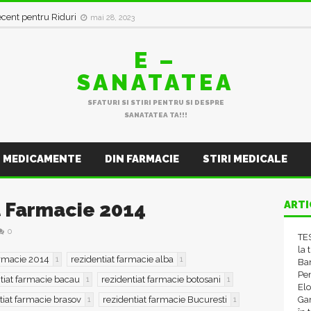
in val de Infecții Respiratorii
ianuarie 11, 2023
E –
SANATATEA
SFATURI SI STIRI PENTRU SI DESPRE
SANATATEA TA!!!
MEDICAMENTE
DIN FARMACIE
STIRI MEDICALE
t Farmacie 2014
ARTI
0
TES
la 
armacie 2014
rezidentiat farmacie alba
1
1
Ba
Pen
tiat farmacie bacau
rezidentiat farmacie botosani
1
1
El
tiat farmacie brasov
rezidentiat farmacie Bucuresti
Gam
1
1