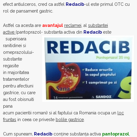
efect antiulceros, cred ca astfel
Redacib
-ul este primul OTC cu
rol de pansament gastric.
Astfel ca acesta are
avantajul
reclamei
, al
substantei
active
(pantoprazol- substanta activa din
Redacib
este
superioara
ranitidinei si
omeprazolului-
substante
regasite
in majoritatea
tratamentelor
pentru afectiuni
gastrice, cu care
au fost obisnuiti
pana
acum pacientii romani) si al faptului ca Romania ocupa un
loc
fruntas
in ceea ce priveste
bolile gastrice
.
Cum spuneam,
Redacib
conţine substanţa activa
pantoprazol
,