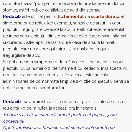
care blocheaza “pompa” responsabila de producerea acidul din
stomac, astfel reduce cantitatea de acid din stomac.
Redacib
este utilizat pentru
tratamentul
de
scurta durata
al
simptomelor de reflux (de exemplu, senzatie de arsuri in capul
pieptului, regurgitare de acid) la adulti. Refluxul este reprezentat
de intoarcerea acidului din stomac in esofag care devine inflamat
si dureros. Astfel apar senzatia dureroasa de arsura la nivelul
pieptului care urca spre gat (pirozis) si gust acru in gura
(regurgitare de acid).
Se pot ameliora simptomele de reflux acid si de arsura in capul
pieptului dupa numai o zi de tratament cu Redacib, insa acesta nu
urmareste ameliorarea imediata. De aceea, este indicata
administrarea de comprimate timp de 2-3 zile consecutiv pentru a
obtine ameliorarea simptomelor.
Redacib
: se administreaza 1 comprimat pe zi, inainte de masa
(cu circa 30 de minute), la aceeasi ora in fiecare zi.
Trebuie sa luaţi acest medicament pentru cel puţin 2-3 zile
consecutiv.
Opriţi administrarea Redacib cand nu mai aveţi simptome.