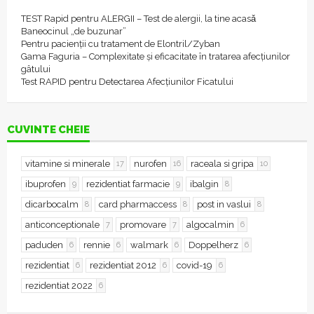
TEST Rapid pentru ALERGII – Test de alergii, la tine acasǎ
Baneocinul „de buzunar”
Pentru pacienții cu tratament de Elontril/Zyban
Gama Faguria – Complexitate și eficacitate în tratarea afecțiunilor
gâtului
Test RAPID pentru Detectarea Afecțiunilor Ficatului
CUVINTE CHEIE
vitamine si minerale
nurofen
raceala si gripa
17
16
10
ibuprofen
rezidentiat farmacie
ibalgin
9
9
8
dicarbocalm
card pharmaccess
post in vaslui
8
8
8
anticonceptionale
promovare
algocalmin
7
7
6
paduden
rennie
walmark
Doppelherz
6
6
6
6
rezidentiat
rezidentiat 2012
covid-19
6
6
6
rezidentiat 2022
6