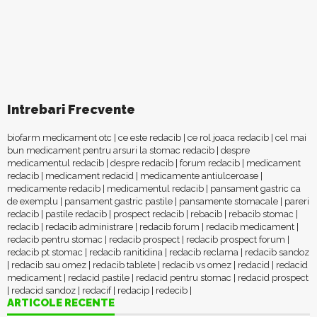
Intrebari Frecvente
biofarm medicament otc
|
ce este redacib
|
ce rol joaca redacib
|
cel mai
bun medicament pentru arsuri la stomac redacib
|
despre
medicamentul redacib
|
despre redacib
|
forum redacib
|
medicament
redacib
|
medicament redacid
|
medicamente antiulceroase
|
medicamente redacib
|
medicamentul redacib
|
pansament gastric ca
de exemplu
|
pansament gastric pastile
|
pansamente stomacale
|
pareri
redacib
|
pastile redacib
|
prospect redacib
|
rebacib
|
rebacib stomac
|
redacib
|
redacib administrare
|
redacib forum
|
redacib medicament
|
redacib pentru stomac
|
redacib prospect
|
redacib prospect forum
|
redacib pt stomac
|
redacib ranitidina
|
redacib reclama
|
redacib sandoz
|
redacib sau omez
|
redacib tablete
|
redacib vs omez
|
redacid
|
redacid
medicament
|
redacid pastile
|
redacid pentru stomac
|
redacid prospect
|
redacid sandoz
|
redacif
|
redacip
|
redecib
|
ARTICOLE RECENTE