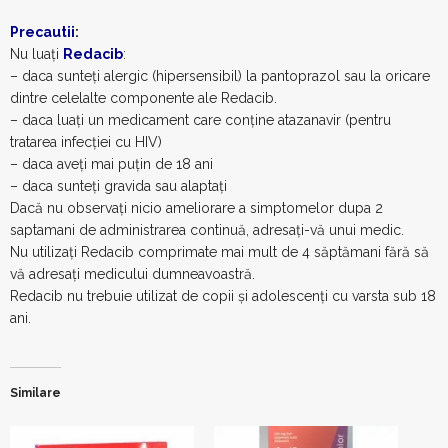
Precautii
:
Nu luaţi
Redacib
:
– daca sunteţi alergic (hipersensibil) la pantoprazol sau la oricare
dintre celelalte componente ale Redacib.
– daca luaţi un medicament care conţine atazanavir (pentru
tratarea infecţiei cu HIV)
– daca aveţi mai puţin de 18 ani
– daca sunteţi gravida sau alaptaţi
Dacă nu observaţi nicio ameliorare a simptomelor dupa 2
saptamani de administrarea continuă, adresaţi-vă unui medic.
Nu utilizaţi Redacib comprimate mai mult de 4 săptămani fără să
vă adresaţi medicului dumneavoastră.
Redacib nu trebuie utilizat de copii şi adolescenţi cu varsta sub 18
ani.
Similare