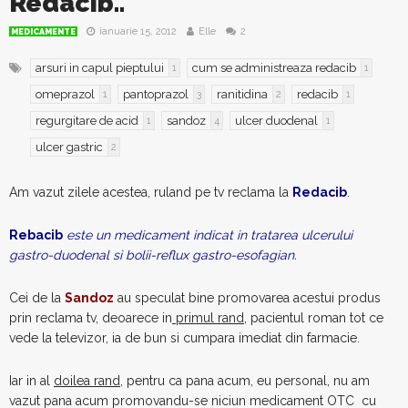
Redacib..
ianuarie 15, 2012
Elle
2
MEDICAMENTE
arsuri in capul pieptului
cum se administreaza redacib
1
1
omeprazol
pantoprazol
ranitidina
redacib
1
3
2
1
regurgitare de acid
sandoz
ulcer duodenal
1
4
1
ulcer gastric
2
Am vazut zilele acestea, ruland pe tv reclama la
Redacib
.
Rebacib
este un medicament indicat in tratarea ulcerului
gastro-duodenal si bolii-reflux gastro-esofagian.
Cei de la
Sandoz
au speculat bine promovarea acestui produs
prin reclama tv, deoarece in
primul rand
, pacientul roman tot ce
vede la televizor, ia de bun si cumpara imediat din farmacie.
Iar in al
doilea rand
, pentru ca pana acum, eu personal, nu am
vazut pana acum promovandu-se niciun medicament OTC cu