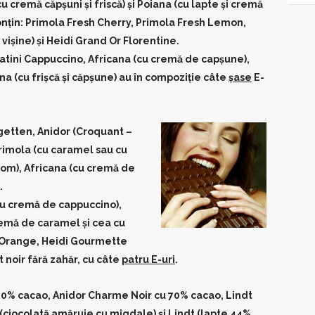
(cu cremă căpşuni şi friscă) şi Poiana (cu lapte şi cremă
onţin: Primola Fresh Cherry, Primola Fresh Lemon,
vişine) şi Heidi Grand Or Florentine.
vatini Cappuccino, Africana (cu cremă de capşune),
na (cu frişcă şi căpşune) au în compoziţie câte
şase
E-
ogetten, Anidor (Croquant –
 Primola (cu caramel sau cu
 rom), Africana (cu cremă de
.
cu cremă de cappuccino),
remă de caramel şi cea cu
k Orange, Heidi Gourmette
 noir fără zahăr, cu câte
patru E-uri
.
 80% cacao, Anidor Charme Noir cu 70% cacao, Lindt
 (ciocolată amăruie cu migdale) şi Lindt (lapte 44%,