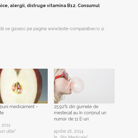
mice, alergii, distruge vitamina B12. Consumul
udii se găsesc pe pagina www.teste-comparative.ro şi
cțiuni medicament –
25.92% din gumele de
te
mestecat au în conţinut un
număr de 11 E-uri
, 2011
uri utile”
aprilie 16, 2014
În „Stiri Medicale”