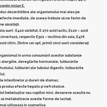
conţin niciun E.
roduc dezechilibre ale organismului mai ales pe
efecte imediate, de aceea trebuie să ne ferim de
e sănătăţii.
ta sunt : E420 sorbitol, E 270 acid lactic, E120 – acid
 invertază, respectiv E322 – lecitină din soia, E476
acid citric. Dintre cei opt, primii cinci sunt consideraţi
organismul în urma consumării acestor substanţe
alergiile, dereglările hormonale, tulburările
ficatului, tulburări ale tubului digestiv, tulburările
lui.
 intestinelor şi dureri de stomac.
a produs efecte hepato şi nefrotoxice.
 dat bebeluşilor sau copiilor mici, deoarece aceştia nu
 să metabolizeze aceste forme de lactaţi.
 mai utilzează în cosmetica