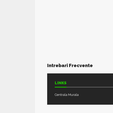
Intrebari Frecvente
LINKS
Centrala Murala