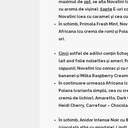
maximul de
opt
, se afla Novatini 
cu aromă de vişine).
Şapte
E-uri c
Novatini (cea cu caramel şi cea cu 
În schimb, Primola Fresh Mint, No
Africana (cu cremă de rom) şi Poia
uri.
Cinci
astfel de aditivi conţin Sch
lait and folie noisettes şi amer),
căpşuni), Novatini (cu coniac şi cu
banane) şi Milka Raspberry Cream
În continuare urmează Africana (
Poiana (varianta simplă, cea cu c
cremă de lichior), Amaretto, Dar
Heidi Cherry, Carrefour – Chocolat
În schimb, Anidor Intense Noir cu
(ciocolată albă cu migdale), Lindt