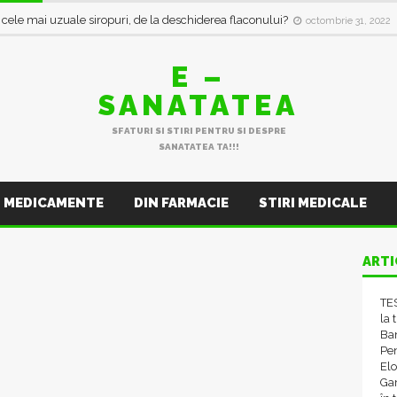
oxice dacă le reîncălzești !
iunie 30, 2022
i cele mai uzuale siropuri, de la deschiderea flaconului?
octombrie 31, 2022
E –
SANATATEA
SFATURI SI STIRI PENTRU SI DESPRE
SANATATEA TA!!!
MEDICAMENTE
DIN FARMACIE
STIRI MEDICALE
ARTI
TES
la 
Ba
Pen
El
Gam