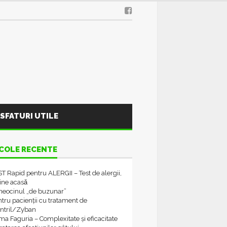
SFATURI UTILE
COLE RECENTE
T Rapid pentru ALERGII – Test de alergii,
tine acasǎ
neocinul „de buzunar”
tru pacienții cu tratament de
ontril/Zyban
a Faguria – Complexitate și eficacitate