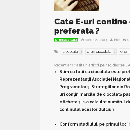
Cate E-uri contine
preferata ?
aprilie 22, 2014
Elle
0
STIRI MEDICALE
ciocolata
e-uri ciocolata
e-uri
1
1
Recent am gasit un articol pe net, despre E-u
Stim cu totii ca ciocolata este pre
Reprezentanţii Asociaţiei Naţion
Programelor şi Strategiilor din Ro
uri conţin mărcile de ciocolată pu
eticheta şi s-a calculat numărul 
conţinutul acestor dulciuri.
Conform studiului, pe primul loc în