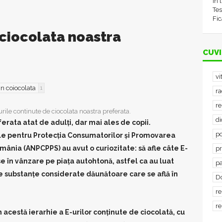
în 
Tes
Fic
 ciocolata noastra
CUVI
vi
 in coiocolata
1
ra
re
rile continute de ciocolata noastra preferata.
d
ferata atat de adulţi, dar mai ales de copii.
po
ale pentru Protecţia Consumatorilor şi Promovarea
mânia (ANPCPPS) au avut o curiozitate: să afle câte E-
p
se în vânzare pe piaţa autohtonă, astfel ca au luat
p
de substanţe considerate dăunătoare care se află în
D
re
re
 acestă ierarhie a E-urilor conţinute de ciocolată, cu