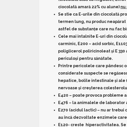
ciocolată amară 22% cu alune)
nu 
Se stie ca E-urile din ciocolată p
termen lung, nu produc neapărat 
astfel de substanţe care nu fac bin
Cele mai intalnite E-uri din ciocola
carminic, E200 – acid sorbic, E1103
poliglicerol poliricinoleat şi E 330 
periculoşi pentru sănătate.
Printre pericolele care pândesc 
considerate suspecte se regăsesc 
hepatice, bolile intestinale şi ale 
nervoase şi creşterea colesterolu
E420 – poate provoca probleme ale
E476 – la animalele de laborator 
E270 (acidul lactic) – nu ar trebui
au încă dezvoltate enzimele care
E120- creste hiperactivitatea. Se