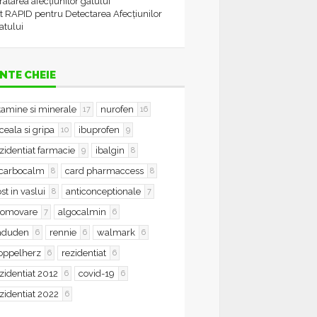
tratarea afecțiunilor gâtului
t RAPID pentru Detectarea Afecțiunilor
atului
NTE CHEIE
tamine si minerale
nurofen
17
16
ceala si gripa
ibuprofen
10
9
zidentiat farmacie
ibalgin
9
8
icarbocalm
card pharmaccess
8
8
st in vaslui
anticonceptionale
8
7
romovare
algocalmin
7
6
aduden
rennie
walmark
6
6
6
oppelherz
rezidentiat
6
6
zidentiat 2012
covid-19
6
6
zidentiat 2022
6