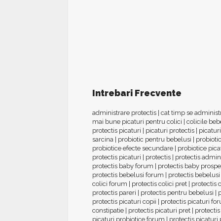
Intrebari Frecvente
administrare protectis
|
cat timp se administr
mai bune picaturi pentru colici
|
colicile be
protectis picaturi
|
picaturi protectis
|
picaturi
sarcina
|
probiotic pentru bebelusi
|
probiotic
probiotice efecte secundare
|
probiotice pica
protectis picaturi
|
protectis
|
protectis admin
protectis baby forum
|
protectis baby prospe
protectis bebelusi forum
|
protectis bebelusi
colici forum
|
protectis colici pret
|
protectis 
protectis pareri
|
protectis pentru bebelusi
|
p
protectis picaturi copii
|
protectis picaturi fo
constipatie
|
protectis picaturi pret
|
protectis
picaturi probiotice forum
|
protectis picaturi