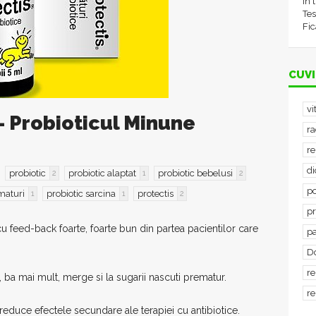
în 
Tes
Fic
CUVI
vi
 – Probioticul Minune
ra
re
d
probiotic
probiotic alaptat
probiotic bebelusi
2
1
2
po
maturi
probiotic sarcina
protectis
1
1
2
p
u feed-back foarte, foarte bun din partea pacientilor care
p
D
re
or, ba mai mult, merge si la sugarii nascuti prematur.
re
 reduce efectele secundare ale terapiei cu antibiotice.