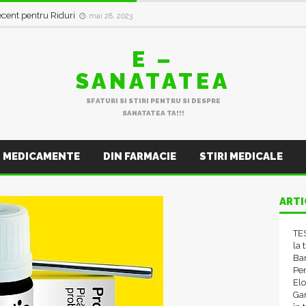
in val de Infecții Respiratorii
ianuarie 11, 2023
E –
SANATATEA
SFATURI SI STIRI PENTRU SI DESPRE
SANATATEA TA!!!
MEDICAMENTE
DIN FARMACIE
STIRI MEDICALE
ARTI
TES
la 
Ba
Pen
El
Gam