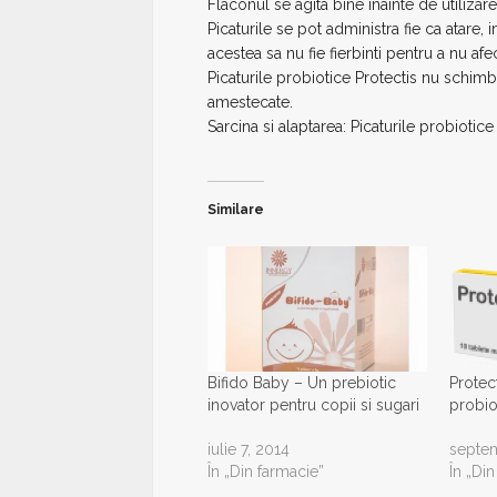
Flaconul se agita bine inainte de utilizare
Picaturile se pot administra fie ca atare, i
acestea sa nu fie fierbinti pentru a nu afec
Picaturile probiotice Protectis nu schimb
amestecate.
Sarcina si alaptarea: Picaturile probiotice 
Similare
Bifido Baby – Un prebiotic
Protec
inovator pentru copii si sugari
probio
iulie 7, 2014
septem
În „Din farmacie”
În „Di