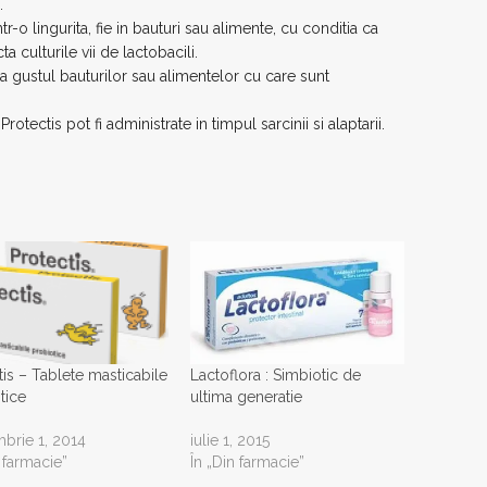
.
ntr-o lingurita, fie in bauturi sau alimente, cu conditia ca
ta culturile vii de lactobacili.
a gustul bauturilor sau alimentelor cu care sunt
Protectis pot fi administrate in timpul sarcinii si alaptarii.
Lactoflora : Simbiotic de
tis – Tablete masticabile
ultima generatie
tice
iulie 1, 2015
brie 1, 2014
În „Din farmacie”
n farmacie”