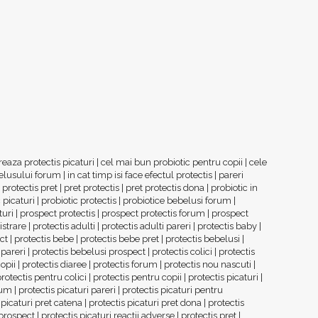
eaza protectis picaturi
|
cel mai bun probiotic pentru copii
|
cele
belusului forum
|
in cat timp isi face efectul protectis
|
pareri
 protectis pret
|
pret protectis
|
pret protectis dona
|
probiotic in
 picaturi
|
probiotic protectis
|
probiotice bebelusi forum
|
turi
|
prospect protectis
|
prospect protectis forum
|
prospect
istrare
|
protectis adulti
|
protectis adulti pareri
|
protectis baby
|
ct
|
protectis bebe
|
protectis bebe pret
|
protectis bebelusi
|
 pareri
|
protectis bebelusi prospect
|
protectis colici
|
protectis
copii
|
protectis diaree
|
protectis forum
|
protectis nou nascuti
|
rotectis pentru colici
|
protectis pentru copii
|
protectis picaturi
|
rum
|
protectis picaturi pareri
|
protectis picaturi pentru
 picaturi pret catena
|
protectis picaturi pret dona
|
protectis
 prospect
|
protectis picaturi reactii adverse
|
protectis pret
|