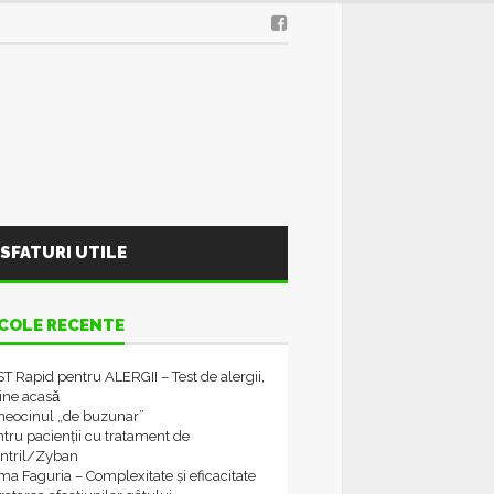
SFATURI UTILE
COLE RECENTE
T Rapid pentru ALERGII – Test de alergii,
tine acasǎ
neocinul „de buzunar”
tru pacienții cu tratament de
ontril/Zyban
a Faguria – Complexitate și eficacitate