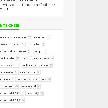
tratarea afecțiunilor gâtului
t RAPID pentru Detectarea Afecțiunilor
atului
NTE CHEIE
tamine si minerale
nurofen
17
16
ceala si gripa
ibuprofen
10
9
zidentiat farmacie
ibalgin
9
8
icarbocalm
card pharmaccess
8
8
st in vaslui
anticonceptionale
8
7
romovare
algocalmin
7
6
aduden
rennie
walmark
6
6
6
oppelherz
rezidentiat
6
6
zidentiat 2012
covid-19
6
6
zidentiat 2022
6