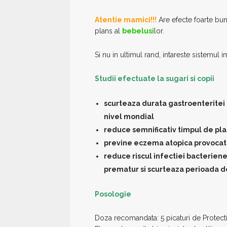
Atentie mamici!!!
Are efecte foarte bun
plans al
bebelusi
lor.
Si nu in ultimul rand, intareste sistemul im
Studii efectuate la sugari si copii
scurteaza durata gastroenteritei 
nivel mondial
reduce semnificativ timpul de plans
previne eczema atopica provocata
reduce riscul infectiei bacteriene
prematur si scurteaza perioada d
Posologie
Doza recomandata: 5 picaturi de Protectis 