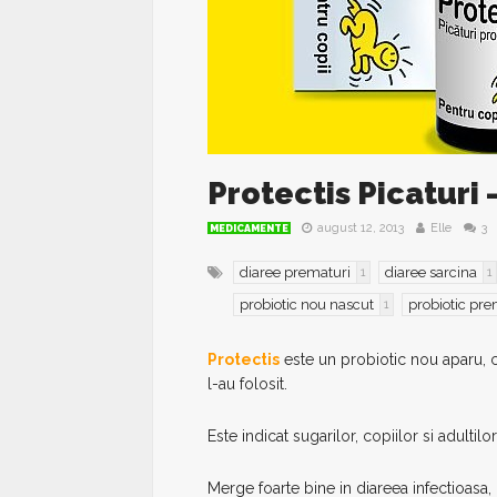
Protectis Picaturi
august 12, 2013
Elle
3
MEDICAMENTE
diaree prematuri
diaree sarcina
1
1
probiotic nou nascut
probiotic pre
1
Protectis
este un probiotic nou aparu, c
l-au folosit.
Este indicat sugarilor, copiilor si adultil
Merge foarte bine in diareea infectioasa,