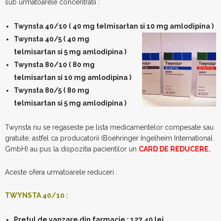
sub urmatoarele concentratii :
Twynsta 40/10 ( 40 mg telmisartan si 10 mg amlodipina )
Twynsta 40/5 ( 40 mg
telmisartan si 5 mg amlodipina )
Twynsta 80/10 ( 80 mg
telmisartan si 10 mg amlodipina )
Twynsta 80/5 ( 80 mg
telmisartan si 5 mg amlodipina )
Twynsta nu se regaseste pe lista medicamentelor compesate sau
gratuite, astfel ca producatorii (Boehringer Ingelheim International
GmbH) au pus la dispozitia pacientilor un
CARD DE REDUCERE.
Aceste ofera urmatoarele reduceri :
TWYNSTA 40/10 :
Pretul de vanzare din farmacie : 127,40 lei