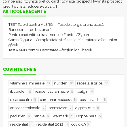
compensat
|
twynsta pret cu card
|
twynsta prospect
|
twynsta prospect
pret
|
twynsta reducere cu card
|
ARTICOLE RECENTE
TEST Rapid pentru ALERGII – Test de alergii, la tine acasǎ
Baneocinul „de buzunar”
Pentru pacienții cu tratament de Elontril/Zyban
Gama Faguria – Complexitate și eficacitate în tratarea afecțiunilor
gâtului
Test RAPID pentru Detectarea Afecțiunilor Ficatului
CUVINTE CHEIE
vitamine si minerale
nurofen
raceala si gripa
17
16
10
ibuprofen
rezidentiat farmacie
ibalgin
9
9
8
dicarbocalm
card pharmaccess
post in vaslui
8
8
8
anticonceptionale
promovare
algocalmin
7
7
6
paduden
rennie
walmark
Doppelherz
6
6
6
6
rezidentiat
rezidentiat 2012
covid-19
6
6
6