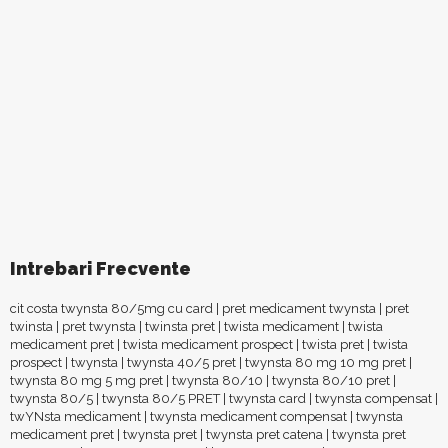
Intrebari Frecvente
cit costa twynsta 80/5mg cu card
|
pret medicament twynsta
|
pret
twinsta
|
pret twynsta
|
twinsta pret
|
twista medicament
|
twista
medicament pret
|
twista medicament prospect
|
twista pret
|
twista
prospect
|
twynsta
|
twynsta 40/5 pret
|
twynsta 80 mg 10 mg pret
|
twynsta 80 mg 5 mg pret
|
twynsta 80/10
|
twynsta 80/10 pret
|
twynsta 80/5
|
twynsta 80/5 PRET
|
twynsta card
|
twynsta compensat
|
twYNsta medicament
|
twynsta medicament compensat
|
twynsta
medicament pret
|
twynsta pret
|
twynsta pret catena
|
twynsta pret