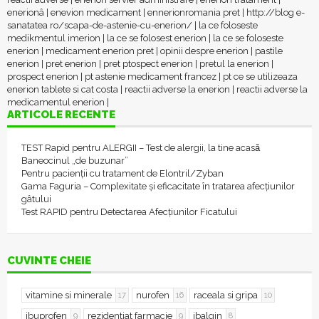
enerionâ
|
enevion medicament
|
ennerionromania pret
|
http://blog e-
sanatatea ro/scapa-de-astenie-cu-enerion/
|
la ce foloseste
medikmentul imerion
|
la ce se folosest enerion
|
la ce se foloseste
enerion
|
medicament enerion pret
|
opinii despre enerion
|
pastile
enerion
|
pret enerion
|
pret ptospect enerion
|
pretul la enerion
|
prospect enerion
|
pt astenie medicament francez
|
pt ce se utilizeaza
enerion tablete si cat costa
|
reactii adverse la enerion
|
reactii adverse la
medicamentul enerion
|
ARTICOLE RECENTE
TEST Rapid pentru ALERGII – Test de alergii, la tine acasǎ
Baneocinul „de buzunar”
Pentru pacienții cu tratament de Elontril/Zyban
Gama Faguria – Complexitate și eficacitate în tratarea afecțiunilor
gâtului
Test RAPID pentru Detectarea Afecțiunilor Ficatului
CUVINTE CHEIE
vitamine si minerale
nurofen
raceala si gripa
17
16
10
ibuprofen
rezidentiat farmacie
ibalgin
9
9
8