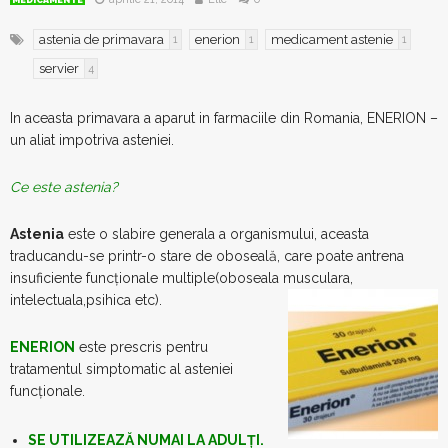
MEDICAMENTE
astenia de primavara
enerion
medicament astenie
1
1
1
servier
4
In aceasta primavara a aparut in farmaciile din Romania, ENERION –
un aliat impotriva asteniei.
Ce este astenia?
Astenia
este o slabire generala a organismului, aceasta
traducandu-se printr-o stare de oboseală, care poate antrena
insuficiente funcționale multiple(oboseala musculara,
intelectuala,psihica etc).
ENERION
este prescris pentru
tratamentul simptomatic al asteniei
funcţionale.
SE UTILIZEAZĂ NUMAI LA ADULŢI.