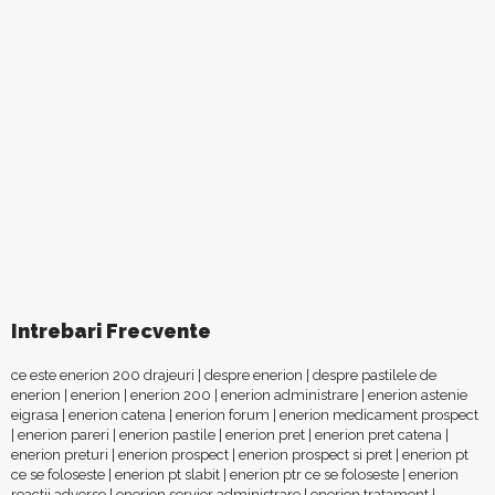
Intrebari Frecvente
ce este enerion 200 drajeuri
|
despre enerion
|
despre pastilele de
enerion
|
enerion
|
enerion 200
|
enerion administrare
|
enerion astenie
eigrasa
|
enerion catena
|
enerion forum
|
enerion medicament prospect
|
enerion pareri
|
enerion pastile
|
enerion pret
|
enerion pret catena
|
enerion preturi
|
enerion prospect
|
enerion prospect si pret
|
enerion pt
ce se foloseste
|
enerion pt slabit
|
enerion ptr ce se foloseste
|
enerion
reactii adverse
|
enerion servier administrare
|
enerion tratament
|