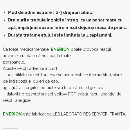
Mod de administrare : 2-3 drajeuri zilnic.
Drajeurile trebuie înghiţite întregi cu un pahar mare cu
apă, împărţind dozele între micul dejun şi masa de prânz.
Durata tratamentului este limitată la 4 săptămâni.
Ca toate medicamentele,
ENERION
poate provoca reacţii
adverse, cu toate că nu apar la toate
persoanele.
Aceste reacţii adverse includ:
– posibilitatea reacţiilor adverse neuropsihice (tremurături, stare
de indispoziţie, dureri de cap,
agitaţie), a alergiilor pe piele şi a tulburărilor digestive
– datorită prezenţei sunset yellow FCF, există riscul apariţiei de
reacţii alergice.
ENERION
este fabricat de LES LABORATOIRES SERVIER, FRANTA.