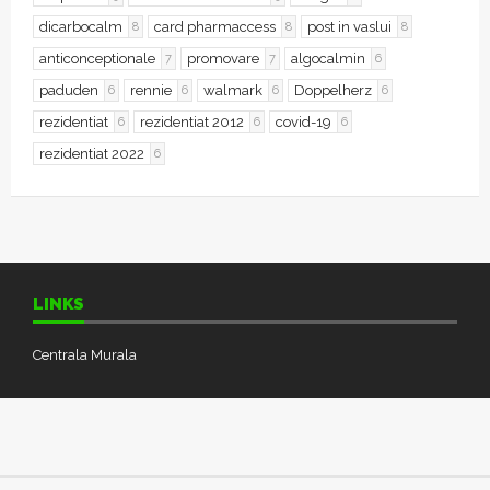
dicarbocalm
card pharmaccess
post in vaslui
8
8
8
anticonceptionale
promovare
algocalmin
7
7
6
paduden
rennie
walmark
Doppelherz
6
6
6
6
rezidentiat
rezidentiat 2012
covid-19
6
6
6
rezidentiat 2022
6
LINKS
Centrala Murala