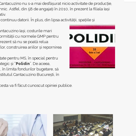
i Cantacuzino nu s-a mai desfăşurat nicio activitate de producţie,
ehnic. Astfel, din 58 de angajaţi în 2010, în prezent la filiala Iaşi
tiv.
tinuu datorii. În plus, din lipsa activităţii, spaţiile şi
ntacuzino Iaşi, costurile mari
formităţii cu normele GMP pentru
prezent să nu se poată relua
ilor, construirea ariilor şi repornirea
tate pentru MS, în special pentru
tegic şi “
Polidin
”. De aceea,
, în limita fondurilor bugetare, să
Institutul Cantacuzino Bucureşti, în
esta va fi făcut cunoscut opiniei publice.