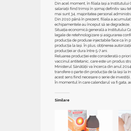
Din acel moment, în filiala Iaşi a Institutulu
salariaţii fiind trimişi în şomaj definitiv sau t
mai sunt 34, majoritatea personal administra
Din 2010 până în prezent, filiala a acumulat con
echipamentele au început să se degradeze.
Situaţia economică generală a Institutului Ca
legale de retehnologizare şi asigurarea con
producţia de produse injectabile face ca în 
producţia la Iaşi. În plus, obţinerea autorizaţi
producţiei ar dura între 5-7 ani.
Reluarea producţiei este considerată o priori
vaccinul antitetanic, care este un produs stra
Ministerul Sănătăţii va încerca din anul 2014
transfere o parte din producţia de la Iaşi la 
acest sens fiind necesare o serie de investiţii.
În momentul în care calendarul va fi gata, ac
Similare