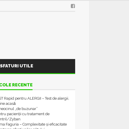
SFATURI UTILE
COLE RECENTE
T Rapid pentru ALERGII – Test de alergii,
tine acasǎ
neocinul „de buzunar”
tru pacienții cu tratament de
ontril/Zyban
a Faguria – Complexitate și eficacitate