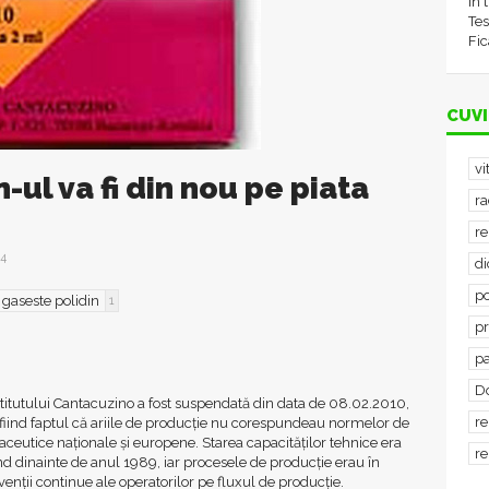
în 
Tes
Fic
CUVI
vi
-ul va fi din nou pe piata
ra
re
4
d
po
 gaseste polidin
1
p
p
D
a Institutului Cantacuzino a fost suspendată din data de 08.02.2010,
re
fiind faptul că ariile de producţie nu corespundeau normelor de
eutice naţionale şi europene. Starea capacităţilor tehnice era
re
d dinainte de anul 1989, iar procesele de producţie erau în
nţii continue ale operatorilor pe fluxul de producţie.