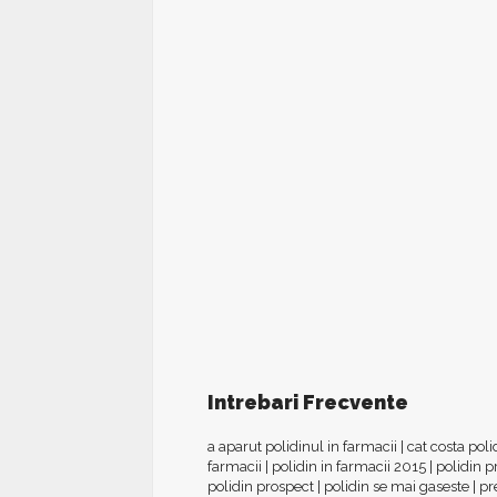
Intrebari Frecvente
a aparut polidinul in farmacii
|
cat costa poli
farmacii
|
polidin in farmacii 2015
|
polidin p
polidin prospect
|
polidin se mai gaseste
|
pr