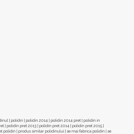
dinul
|
polidin
|
polidin 2014
|
polidin 2014 pret
|
polidin in
ret
|
polidin pret 2013
|
polidin pret 2014
|
polidin pret 2015
|
et polidin
|
produs similar polidinului
|
se mai fabrica polidin
|
se