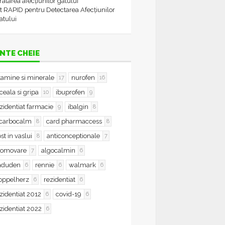
tratarea afecțiunilor gâtului
t RAPID pentru Detectarea Afecțiunilor
atului
NTE CHEIE
tamine si minerale
nurofen
17
16
ceala si gripa
ibuprofen
10
9
zidentiat farmacie
ibalgin
9
8
icarbocalm
card pharmaccess
8
8
st in vaslui
anticonceptionale
8
7
romovare
algocalmin
7
6
aduden
rennie
walmark
6
6
6
oppelherz
rezidentiat
6
6
zidentiat 2012
covid-19
6
6
zidentiat 2022
6