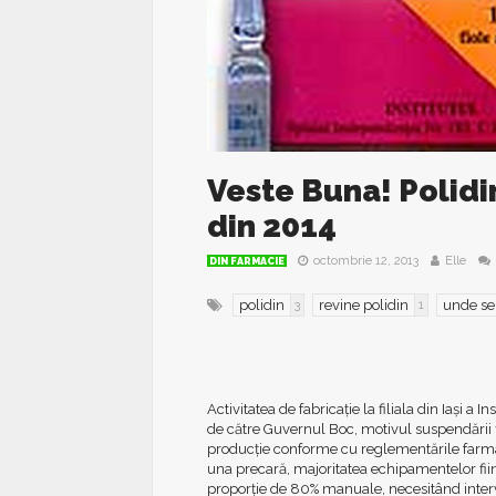
Veste Buna! Polidin
din 2014
octombrie 12, 2013
Elle
DIN FARMACIE
polidin
revine polidin
unde se
3
1
Activitatea de fabricaţie la filiala din Iaşi 
de către Guvernul Boc, motivul suspendării 
producţie conforme cu reglementările farmac
una precară, majoritatea echipamentelor fiin
proporţie de 80% manuale, necesitând interve