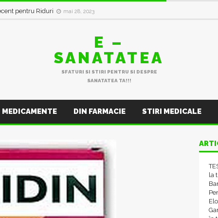
in val de Infecții Respiratorii
ianuarie 11, 2023
ecent pentru Riduri
mai 28, 2023
E –
SANATATEA
SFATURI SI STIRI PENTRU SI DESPRE
SANATATEA TA!!!
MEDICAMENTE
DIN FARMACIE
STIRI MEDICALE
ARTI
TES
la 
Ba
Pen
El
Gam