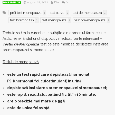
august 22, 2022
Elle
0
DIN FARMACIE
prêt test menopauza
test barza
test de menopauza
1
2
1
test hormon fsh
test menopauza
test pre-menopauza
1
1
1
Trebuie sa fim la curent cu noutățile din domeniul farmaceutic.
Astăzi este rândul unul dispozitiv medical foarte interesant –
Testul de Menopauza
, test ce este menit sa depisteze instalarea
premenopauzei si menopauzei.
Testul de menopauză
este un test rapid care depistează hormonul
FSH(hormonul foliculostimulant) în urină
depistează instalarea premenopauzei și menopauzei;
este rapid, rezultatul putând fi citit în 10 minute;
are o precizie mai mare de 99%;
este de unica folosință.