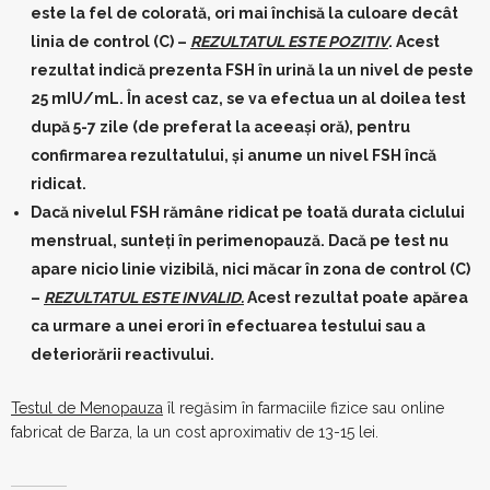
este la fel de colorată, ori mai închisă la culoare decât
linia de control (C) –
REZULTATUL ESTE POZITIV
. Acest
rezultat indică prezenta FSH în urină la un nivel de peste
25 mIU/mL. În acest caz, se va efectua un al doilea test
după 5-7 zile (de preferat la aceeași oră), pentru
confirmarea rezultatului, și anume un nivel FSH încă
ridicat.
Dacă nivelul FSH rămâne ridicat pe toată durata ciclului
menstrual, sunteți în perimenopauză. Dacă pe test nu
apare nicio linie vizibilă, nici măcar în zona de control (C)
–
REZULTATUL ESTE INVALID.
Acest rezultat poate apărea
ca urmare a unei erori în efectuarea testului sau a
deteriorării reactivului.
Testul de Menopauza
îl regăsim în farmaciile fizice sau online
fabricat de Barza, la un cost aproximativ de 13-15 lei.