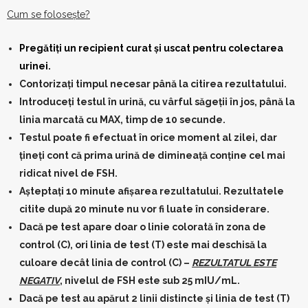
Cum se folosește?
Pregătiți un recipient curat și uscat pentru colectarea
urinei.
Contorizați timpul necesar până la citirea rezultatului.
Introduceți testul în urină, cu vârful săgeții în jos, până la
linia marcată cu MAX, timp de 10 secunde.
Testul poate fi efectuat în orice moment al zilei, dar
țineți cont că prima urină de dimineață conține cel mai
ridicat nivel de FSH.
Așteptați 10 minute afișarea rezultatului. Rezultatele
citite după 20 minute nu vor fi luate în considerare.
Dacă pe test apare doar o linie colorată în zona de
control (C), ori linia de test (T) este mai deschisă la
culoare decât linia de control (C) –
REZULTATUL ESTE
NEGATIV
, nivelul de FSH este sub 25 mIU/mL.
Dacă pe test au apărut 2 linii distincte și linia de test (T)