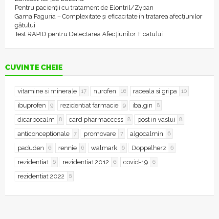
Pentru pacienții cu tratament de Elontril/Zyban
Gama Faguria – Complexitate și eficacitate în tratarea afecțiunilor
gâtului
Test RAPID pentru Detectarea Afecțiunilor Ficatului
CUVINTE CHEIE
vitamine si minerale
nurofen
raceala si gripa
17
16
10
ibuprofen
rezidentiat farmacie
ibalgin
9
9
8
dicarbocalm
card pharmaccess
post in vaslui
8
8
8
anticonceptionale
promovare
algocalmin
7
7
6
paduden
rennie
walmark
Doppelherz
6
6
6
6
rezidentiat
rezidentiat 2012
covid-19
6
6
6
rezidentiat 2022
6