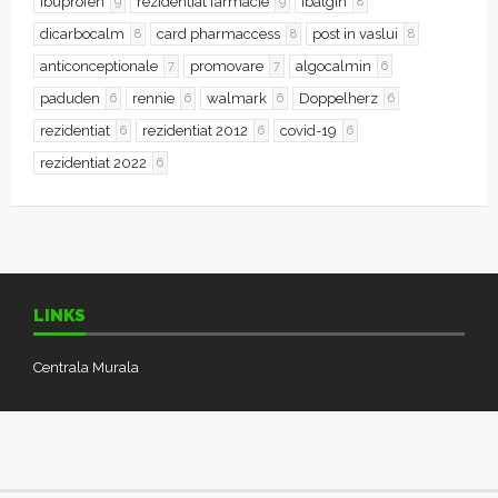
ibuprofen
rezidentiat farmacie
ibalgin
9
9
8
dicarbocalm
card pharmaccess
post in vaslui
8
8
8
anticonceptionale
promovare
algocalmin
7
7
6
paduden
rennie
walmark
Doppelherz
6
6
6
6
rezidentiat
rezidentiat 2012
covid-19
6
6
6
rezidentiat 2022
6
LINKS
Centrala Murala