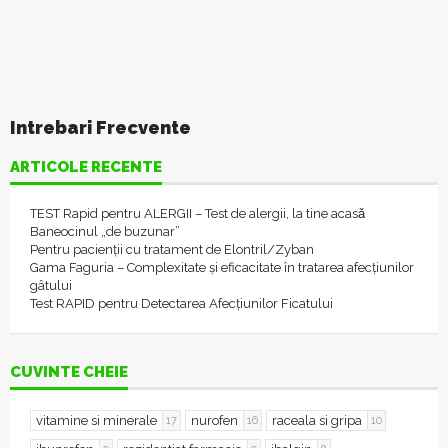
Intrebari Frecvente
ARTICOLE RECENTE
TEST Rapid pentru ALERGII – Test de alergii, la tine acasǎ
Baneocinul „de buzunar”
Pentru pacienții cu tratament de Elontril/Zyban
Gama Faguria – Complexitate și eficacitate în tratarea afecțiunilor
gâtului
Test RAPID pentru Detectarea Afecțiunilor Ficatului
CUVINTE CHEIE
vitamine si minerale
nurofen
raceala si gripa
17
16
10