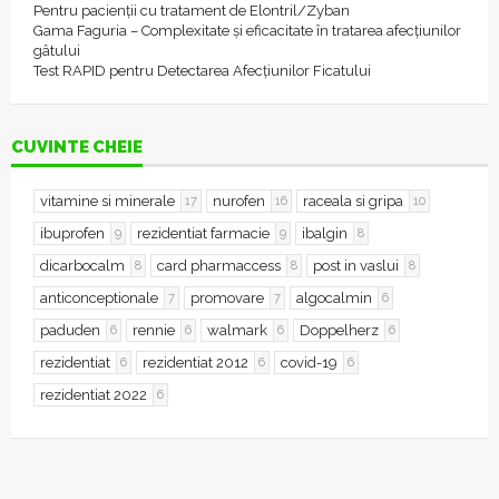
Pentru pacienții cu tratament de Elontril/Zyban
Gama Faguria – Complexitate și eficacitate în tratarea afecțiunilor
gâtului
Test RAPID pentru Detectarea Afecțiunilor Ficatului
CUVINTE CHEIE
vitamine si minerale
nurofen
raceala si gripa
17
16
10
ibuprofen
rezidentiat farmacie
ibalgin
9
9
8
dicarbocalm
card pharmaccess
post in vaslui
8
8
8
anticonceptionale
promovare
algocalmin
7
7
6
paduden
rennie
walmark
Doppelherz
6
6
6
6
rezidentiat
rezidentiat 2012
covid-19
6
6
6
rezidentiat 2022
6