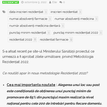
octombrie 9, 2022
Elle
0
REZIDENTIAT
data inscrieri rezidențiat
inscrieri rezidentiat
1
1
numai absolvenți farmacie
numar absolvenți medicina
1
1
număr absolvenți medicina dentară
1
punctaj minim rezidențiat
punctaj minim rezidențiat 2022
1
1
rezidentiat 2022
rezidentiat farmacie
6
9
S-a afisat recent pe site-ul Ministerului Sănătății proiectul ce
urmează a fi aprobat zilele următoare, privind Metodologia
Rezidențiat 2022.
Ce noutãti apar în noua metodologie Rezidențiat 2022?
Cea mai importanta noutate
:
Alegerea unui loc sau post
este condiţionată de obţinerea unui punctaj minim de
promovare de
65% din punctajul maxim realizat la nivel
naţional
pentru cele 200 de întrebări pentru fiecare domeniu.