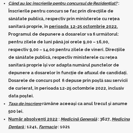
Când au loc înscrierile pentru concursul de Rezidențiat?
:
Înscrierile pentru concurs se fac prin direcţiile de
sănătate publică, respectiv prin ministerele cu reţea
sanitară proprie, în
perioada 12-25 octombrie 2022.
Programul de depunere a dosarelor va fi următorul:
pentru zilele de luni până joi orele 9,00 – 16,00,
respectiv 9,00 – 14,00 pentru zilele de vineri. Direcţiile
de sănătate publică, respectiv ministerele cu reţea
sanitară proprie îşi vor adapta numărul punctelor de
depunere a dosarelor în funcţie de afluxul de candidaţi.
Dosarele de concurs pot fi depuse prin poştă sau servicii
de curierat, în perioada 12-25 octombrie 2022, inclusiv
data poştei.
Taxa de inscriere
rămâne aceeași ca anul trecut și anume
500 lei.
Numãr absolvenți 2022
:
Medicinã Generală
: 3627,
Medicina
Dentară
: 1241,
Farmacie
: 1021