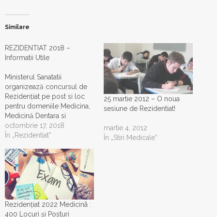
Similare
REZIDENTIAT 2018 –
Informatii Utile
Ministerul Sanatatii
organizează concursul de
Rezidențiat pe post si loc
25 martie 2012 – O noua
pentru domeniile Medicina,
sesiune de Rezidentiat!
Medicină Dentara si
Farmacie la data de 18
octombrie 17, 2018
martie 4, 2012
noiembrie 2018. Concursul
În „Rezidentiat”
În „Stiri Medicale”
se desfasoara in centrele
universitare: Bucuresti, Cluj-
Napoca, Craiova, Iasi, Targu
Mures si Timisoara.
Concursul va consta intr-un
test-grilă cu 200 de
întrebări pentru fiecare
Rezidențiat 2022 Medicinã :
domeniu, identice…
400 Locuri și Posturi