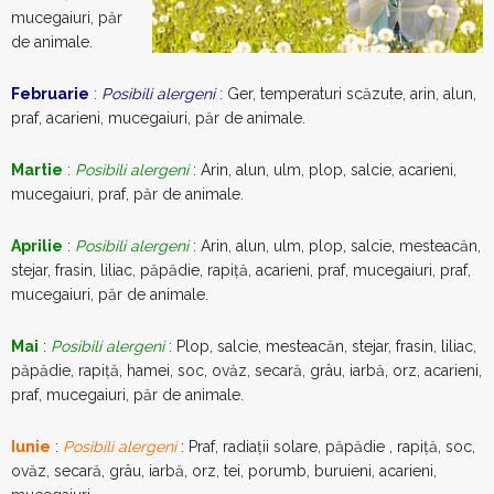
mucegaiuri, păr
de animale.
Februarie
:
Posibili alergeni
: Ger, temperaturi scăzute, arin, alun,
praf, acarieni, mucegaiuri, păr de animale.
Martie
:
Posibili alergeni
: Arin, alun, ulm, plop, salcie, acarieni,
mucegaiuri, praf, păr de animale.
Aprilie
:
Posibili alergeni
: Arin, alun, ulm, plop, salcie, mesteacăn,
stejar, frasin, liliac, păpădie, rapiță, acarieni, praf, mucegaiuri, praf,
mucegaiuri, păr de animale.
Mai
:
Posibili alergeni
: Plop, salcie, mesteacăn, stejar, frasin, liliac,
păpădie, rapiță, hamei, soc, ovăz, secară, grâu, iarbă, orz, acarieni,
praf, mucegaiuri, păr de animale.
Iunie
:
Posibili alergeni
: Praf, radiații solare, păpădie , rapiță, soc,
ovăz, secară, grâu, iarbă, orz, tei, porumb, buruieni, acarieni,