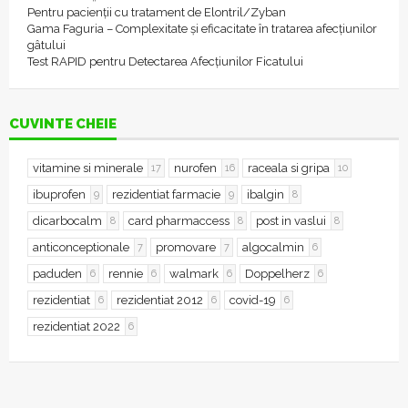
Pentru pacienții cu tratament de Elontril/Zyban
Gama Faguria – Complexitate și eficacitate în tratarea afecțiunilor
gâtului
Test RAPID pentru Detectarea Afecțiunilor Ficatului
CUVINTE CHEIE
vitamine si minerale
nurofen
raceala si gripa
17
16
10
ibuprofen
rezidentiat farmacie
ibalgin
9
9
8
dicarbocalm
card pharmaccess
post in vaslui
8
8
8
anticonceptionale
promovare
algocalmin
7
7
6
paduden
rennie
walmark
Doppelherz
6
6
6
6
rezidentiat
rezidentiat 2012
covid-19
6
6
6
rezidentiat 2022
6