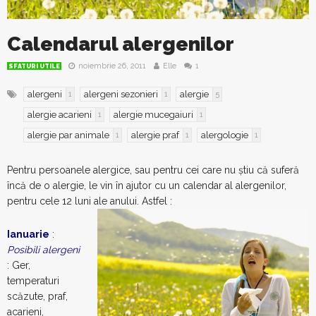
Calendarul alergenilor
noiembrie 26, 2011
Elle
1
SFATURI UTILE
alergeni
alergeni sezonieri
alergie
1
1
5
alergie acarieni
alergie mucegaiuri
1
1
alergie par animale
alergie praf
alergologie
1
1
1
Pentru persoanele alergice, sau pentru cei care nu știu că suferă
încă de o alergie, le vin în ajutor cu un calendar al alergenilor,
pentru cele 12 luni ale anului. Astfel :
Ianuarie
:
Posibili alergeni
: Ger,
temperaturi
scăzute, praf,
acarieni,