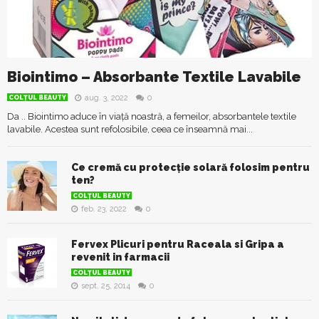
Biointimo – Absorbante Textile Lavabile
aug. 3, 2022
0
COLŢUL BEAUTY
Da .. Biointimo aduce în viață noastră, a femeilor, absorbantele textile
lavabile. Acestea sunt refolosibile, ceea ce înseamnă mai...
Ce cremă cu protecție solară folosim pentru
ten?
COLŢUL BEAUTY
feb. 23, 2022
0
Fervex Plicuri pentru Raceala si Gripa a
revenit in farmacii
COLŢUL BEAUTY
sept. 25, 2014
0