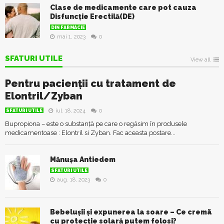
Clase de medicamente care pot cauza
Disfuncție Erectilă(DE)
DIN FARMACIE
mai 1, 2023
0
SFATURI UTILE
View all
Pentru pacienții cu tratament de
Elontril/Zyban
iul. 18, 2024
0
SFATURI UTILE
Bupropiona – este o substanță pe care o regăsim în produsele
medicamentoase : Elontril si Zyban. Fac aceasta postare...
Mănușa Antiedem
SFATURI UTILE
aug. 18, 2023
0
Bebelușii și expunerea la soare – Ce cremã
cu protecție solară putem folosi?