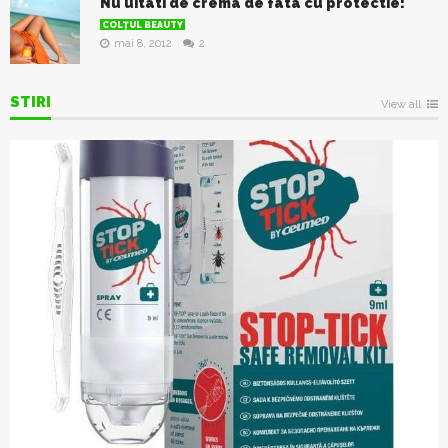
Nu uitati de crema de fata cu protectie!
COLŢUL BEAUTY
mai 8, 2012
2
STIRI
View all