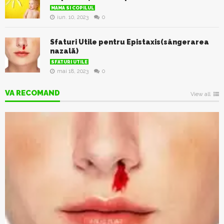
MAMA SI COPILUL
iun. 10, 2023
0
Sfaturi Utile pentru Epistaxis(sângerarea
nazalã)
SFATURI UTILE
mai 18, 2023
0
VA RECOMAND
View all