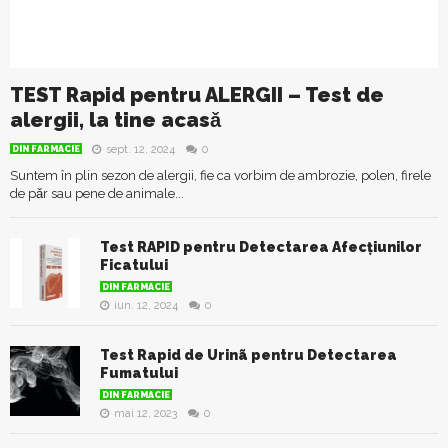
TEST Rapid pentru ALERGII – Test de
alergii, la tine acasǎ
sept. 12, 2024
0
DIN FARMACIE
Suntem în plin sezon de alergii, fie ca vorbim de ambrozie, polen, firele
de pǎr sau pene de animale...
Test RAPID pentru Detectarea Afecțiunilor
Ficatului
DIN FARMACIE
iun. 12, 2024
0
Test Rapid de Urinã pentru Detectarea
Fumatului
DIN FARMACIE
mai 12, 2023
0