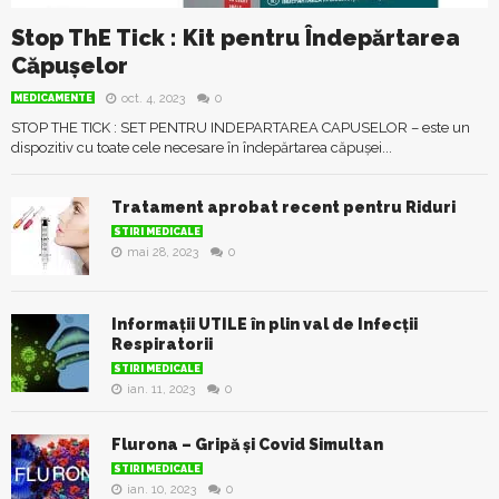
Stop ThE Tick : Kit pentru Îndepărtarea
Căpușelor
oct. 4, 2023
0
MEDICAMENTE
STOP THE TICK : SET PENTRU INDEPARTAREA CAPUSELOR – este un
dispozitiv cu toate cele necesare în îndepărtarea căpușei...
Tratament aprobat recent pentru Riduri
STIRI MEDICALE
mai 28, 2023
0
Informații UTILE în plin val de Infecții
Respiratorii
STIRI MEDICALE
ian. 11, 2023
0
Flurona – Gripă şi Covid Simultan
STIRI MEDICALE
ian. 10, 2023
0