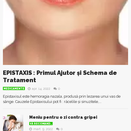
EPISTAXIS : Primul Ajutor și Schema de
Tratament
apr. 14, 2022
0
MEDICAMENTE
Epistaxisul este hemoragia nazala, produsă prin lezarea unui vas de
sânge. Cauzele Epistaxisului pot fi : răcelile și sinuzitele,...
Meniu pentru o zi contra gripei
VĂ RECOMAND..
mart. 9, 2022
0