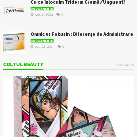
Cu ce înlocuim Triderm Cremã/Unguent?
MEDICAMENTE
iun. 8, 2024
0
Omnic vs Fokusin : Diferenţe de Administrare
MEDICAMENTE
oct. 22, 2023
0
COLTUL BEAUTY
View all