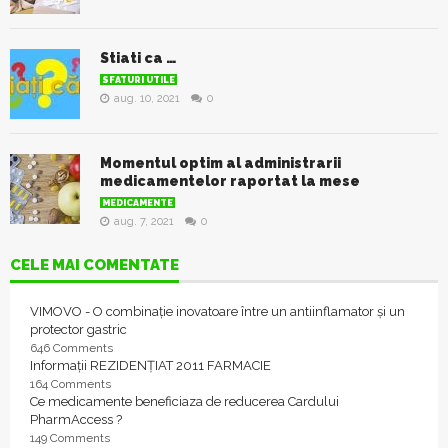
Stiati ca …
SFATURI UTILE
aug. 10, 2021
0
Momentul optim al administrarii
medicamentelor raportat la mese
MEDICAMENTE
aug. 7, 2021
0
CELE MAI COMENTATE
VIMOVO - O combinație inovatoare între un antiinflamator și un
protector gastric
646 Comments
Informații REZIDENȚIAT 2011 FARMACIE
164 Comments
Ce medicamente beneficiaza de reducerea Cardului
PharmAccess ?
149 Comments