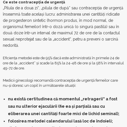
Ce este contracepţia de urgenţă
„Pilula de a doua zi“, „pilula de după“ sau contracepţia de urgenţă
înseamnă toate acelaşi lucru: administrarea unei cantităţi ridicate
de progesteron sintetic (hormon produs, în mod normal, de
organismul femeilor) într-o doză unică (o singură pastilă) sau în
două doze într-un interval de maximul 72 de ore de la contactul
sexual neprotejat sau de la „accident“, petru a preveni o sarcină
nedorită.
Eficienţa metodei este de 95% dacă este administrată în primele 24 de
ore de la „accident“ şi scade la 85% la 24-48 de ore şi la 58% în intervalul
49-72 de ore.
Medicii ginecologi recomandă contracepţia de urgenţă femeilor care
nu-şi doresc un copil în următoarele situaţii:
nu există certitudinea că momentul „retragerii“ a fost
sau nu ulterior ejaculării (fie ea şi parţială sau cu
eliberarea unei cantităţi foarte mici de lichid seminal);
folosirea metodei calendarului lasă loc de îndoieli;