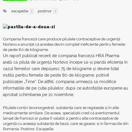
escapelle
postinor
2
2
Compania franceză care produce pilulele contraceptive de urgenţă
Norlevo a anunţat că acestea devin complet ineficiente pentru femeile
de peste 80 de kilograme.
Un raport publicat recent de compania franceză HRA Pharma
arată că pilula de urgenţă Norlevo începe să-şi piardă eficienţa în
cazul femeilor care depăşesc 75 de kilograme şi devine total
inutilă pentru femeile de peste 80 de kilograme, potrivit
publicaţiei „Time“. De altfel, compania urmează să modifice
informaţiile de pe cutia pilulelor, după ce autorităţile europene au
aprobat schimbarea pe 10 noiembrie.
Pilulele conţin levonorgestrel, substanţa care se regăseşte şi în alte
medicamente similare. De aceea, specialiştii cred că avertismentul
lansat de francezi ar putea fi valabil şi pentru alte contraceptive de
urgenţă cu aceeaşi substanţă de bază, care se gasesc si in farmaciile din
Romania: Postinor, Escapelle.