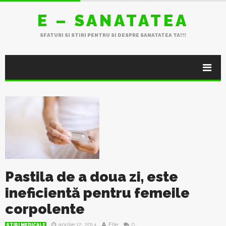
E – SANATATEA
SFATURI SI STIRI PENTRU SI DESPRE SANATATEA TA!!!
Pastila de a doua zi, este
ineficientă pentru femeile
corpolente
aprilie 12, 2014
Elle
0
STIRI MEDICALE