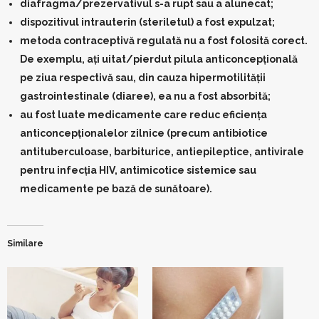
diafragma/prezervativul s-a rupt sau a alunecat;
dispozitivul intrauterin (steriletul) a fost expulzat;
metoda contraceptivă regulată nu a fost folosită corect.
De exemplu, aţi uitat/pierdut pilula anticoncepţională
pe ziua respectivă sau, din cauza hipermotilităţii
gastrointestinale (diaree), ea nu a fost absorbită;
au fost luate medicamente care reduc eficienţa
anticoncepţionalelor zilnice (precum antibiotice
antituberculoase, barbiturice, antiepileptice, antivirale
pentru infecţia HIV, antimicotice sistemice sau
medicamente pe bază de sunătoare).
Similare