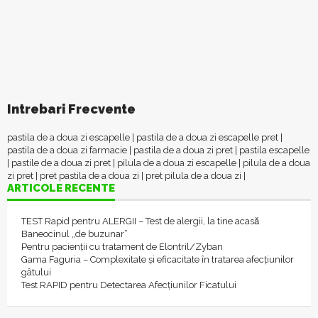
Intrebari Frecvente
pastila de a doua zi escapelle
|
pastila de a doua zi escapelle pret
|
pastila de a doua zi farmacie
|
pastila de a doua zi pret
|
pastila escapelle
|
pastile de a doua zi pret
|
pilula de a doua zi escapelle
|
pilula de a doua
zi pret
|
pret pastila de a doua zi
|
pret pilula de a doua zi
|
ARTICOLE RECENTE
TEST Rapid pentru ALERGII – Test de alergii, la tine acasǎ
Baneocinul „de buzunar”
Pentru pacienții cu tratament de Elontril/Zyban
Gama Faguria – Complexitate și eficacitate în tratarea afecțiunilor
gâtului
Test RAPID pentru Detectarea Afecțiunilor Ficatului