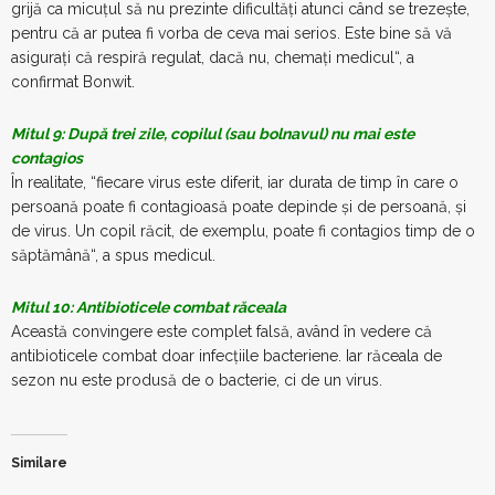
grijă ca micuţul să nu prezinte dificultăţi atunci când se trezeşte,
pentru că ar putea fi vorba de ceva mai serios. Este bine să vă
asiguraţi că respiră regulat, dacă nu, chemaţi medicul“, a
confirmat Bonwit.
Mitul 9: După trei zile, copilul (sau bolnavul) nu mai este
contagios
În realitate, “fiecare virus este diferit, iar durata de timp în care o
persoană poate fi contagioasă poate depinde şi de persoană, şi
de virus. Un copil răcit, de exemplu, poate fi contagios timp de o
săptămână“, a spus medicul.
Mitul 10: Antibioticele combat răceala
Această convingere este complet falsă, având în vedere că
antibioticele combat doar infecţiile bacteriene. Iar răceala de
sezon nu este produsă de o bacterie, ci de un virus.
Similare