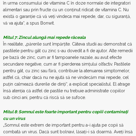
în urma consumului de vitamina C în doze normale de integratori
alimentari sau prin fructe cu un conţinut ridicat de vitamina C. Nu
există o garanţie că vă veţi vindeca mai repede, dar, cu siguranţă,
vă va ajuta“, a spus Bonwit.
Mitul 7: Zincul alungă mai repede răceala
În realitate, „părerile sunt împărţite. Câteva studii au demonstrat că
pastilele pentru gât cu zinc s-au dovedit a fi de ajutor. Alte remedii
pe bază de zinc, cum ar fi tampoanele nazale, au avut efecte
secundare negative, cum ar fi pierderea simţului olfactiv. Pastilele
pentru gât, cu zinc sau fără, contribuie la atenuarea simptomelor,
astfel că, chiar dacă nu ne ajută să ne vindecăm mai repede, cel
puţin calmează durerile de dinţi“, a explicat specialistul. El atrage
însă atenţia că astfel de pastile nu trebuie administrate copiilor
sub cinci ani, pentru că riscă să se sufoce.
Mitul 8: Somnul este foarte important pentru copiii contaminaţi
cu un virus
„Somnul este extrem de important pentru a-i ajuta pe copii să
combată un virus. Dacă sunt bolnavi, lăsaţi-i să doarmă. Aveţi însă