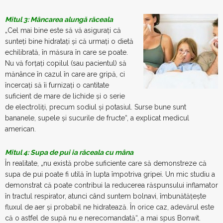
Mitul 3: Mâncarea alungă răceala
„Cel mai bine este să vă asiguraţi că
sunteţi bine hidrataţi şi că urmaţi o dietă
echilibrată, în măsura în care se poate.
Nu vă forţaţi copilul (sau pacientul) să
mănânce în cazul în care are gripă, ci
încercaţi să îi furnizaţi o cantitate
suficient de mare de lichide şi o serie
de electroliţi, precum sodiul şi potasiul. Surse bune sunt
bananele, supele şi sucurile de fructe“, a explicat medicul
american.
Mitul 4: Supa de pui ia răceala cu mâna
În realitate, „nu există probe suficiente care să demonstreze că
supa de pui poate fi utilă în lupta împotriva gripei. Un mic studiu a
demonstrat că poate contribui la reducerea răspunsului inflamator
în tractul respirator, atunci când suntem bolnavi, îmbunătăţeşte
fluxul de aer şi probabil ne hidratează. În orice caz, adevărul este
că o astfel de supă nu e nerecomandată“, a mai spus Bonwit.