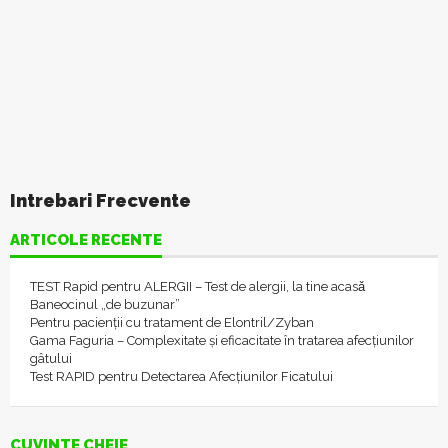
Intrebari Frecvente
ARTICOLE RECENTE
TEST Rapid pentru ALERGII – Test de alergii, la tine acasǎ
Baneocinul „de buzunar”
Pentru pacienții cu tratament de Elontril/Zyban
Gama Faguria – Complexitate și eficacitate în tratarea afecțiunilor
gâtului
Test RAPID pentru Detectarea Afecțiunilor Ficatului
CUVINTE CHEIE