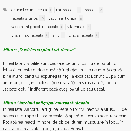
antibiotice in raceala
mit raceala
raceala
1
1
2
raceala si gripa
vaccin antigripal
10
5
vaccin antigripal in raceala
vitamina c
1
3
vitamina c raceala
zinc
zinc si raceala
1
1
1
Mitul 1: „Dacă ies cu părul ud, răcesc“
În realitate, „răcelile sunt cauzate de un virus, nu de părul ud.
Întrucât nu este o idee bună să îngheţaţi, mai bine îmbrăcaţi-vă
bine atunci când vă expuneţi la frig“, a explicat Bonwit. După cum
am menţionat, în spatele răcelii se află un virus care îşi poate
„scoate colţii“ indiferent dacă aveţi părul ud sau uscat.
Mitul 2: Vaccinul antigripal cauzează răceala
În realitate, „vaccinul antigripal este o formă inactivă a virusului, de
aceea este imposibil ca răceala să apară din cauza acestui vaccin.
Pot apărea reacţii minore, de obicei dureri musculare în locul în
care a fost realizată injecţia“, a spus Bonwit.