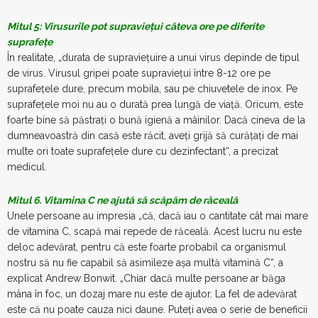
Mitul 5: Virusurile pot supravieţui câteva ore pe diferite
suprafeţe
În realitate, „durata de supravieţuire a unui virus depinde de tipul
de virus. Virusul gripei poate supravieţui între 8-12 ore pe
suprafeţele dure, precum mobila, sau pe chiuvetele de inox. Pe
suprafeţele moi nu au o durată prea lungă de viaţă. Oricum, este
foarte bine să păstraţi o bună igienă a mâinilor. Dacă cineva de la
dumneavoastră din casă este răcit, aveţi grijă să curăţaţi de mai
multe ori toate suprafeţele dure cu dezinfectant“, a precizat
medicul.
Mitul 6. Vitamina C ne ajută să scăpăm de răceală
Unele persoane au impresia „că, dacă iau o cantitate cât mai mare
de vitamina C, scapă mai repede de răceală. Acest lucru nu este
deloc adevărat, pentru că este foarte probabil ca organismul
nostru să nu fie capabil să asimileze aşa multă vitamină C“, a
explicat Andrew Bonwit. „Chiar dacă multe persoane ar băga
mâna în foc, un dozaj mare nu este de ajutor. La fel de adevărat
este că nu poate cauza nici daune. Puteţi avea o serie de beneficii