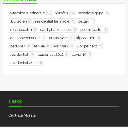
vitamine si minerale
nurofen
raceala si gripa
17
16
10
ibuprofen
rezidentiat farmacie
ibalgin
9
9
8
dicarbocalm
card pharmaccess
post in vaslui
8
8
8
anticonceptionale
promovare
algocalmin
7
7
6
paduden
rennie
walmark
Doppelherz
6
6
6
6
rezidentiat
rezidentiat 2012
covid-19
6
6
6
rezidentiat 2022
6
LINKS
Centrala Murala