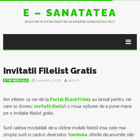
E – SANATATEA
SFATURI SI STIRI PENTRU SI DESPRE SANATATEA TA!!!
Invitatii Filelist Gratis
ianuarie 3, 2016
admin
STIRI MEDICALE
Am inteles ca cei de la
Portal Blackfriday
au lansat pentru cei
care isi doresc
invitatii filelist
o noua optiune de a pune mana
pe o invitatie filelist gratis.
Sunt cateva modalitati de a obtine invitatii filelist insa cele mai
simple sunt in cadrul diverselor
tombole
oferite de anumite site-