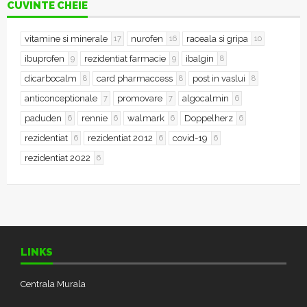
CUVINTE CHEIE
vitamine si minerale
nurofen
raceala si gripa
17
16
10
ibuprofen
rezidentiat farmacie
ibalgin
9
9
8
dicarbocalm
card pharmaccess
post in vaslui
8
8
8
anticonceptionale
promovare
algocalmin
7
7
6
paduden
rennie
walmark
Doppelherz
6
6
6
6
rezidentiat
rezidentiat 2012
covid-19
6
6
6
rezidentiat 2022
6
LINKS
Centrala Murala