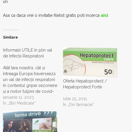
uri.
Asa ca daca vrei o invitatie filelist gratis poti incerca
aici
Similare
Informații UTILE în plin val
de Infecții Respiratorii
Atât tara noastră, cât și
întreaga Europa traversează
un val de infecții respiratorii
Oferta Hepatoprotect /
în contextul gripei sezoniere
Hepatoprotect Forte
și a noilor tulpini de covid-
19. Mai jos dezbatem câteva
ianuarie 11, 2023
iulie 25, 2011
chestiuni importante despre
În „Stiri Medicale”
În „Din farmacie”
medicamente, conduitã și
modul de administrare în
plinã epidemie(declarată
oficial de către oficialități). 1)