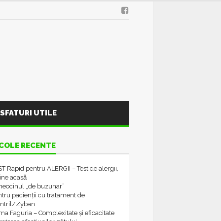
SFATURI UTILE
COLE RECENTE
T Rapid pentru ALERGII – Test de alergii,
tine acasǎ
neocinul „de buzunar”
tru pacienții cu tratament de
ontril/Zyban
a Faguria – Complexitate și eficacitate