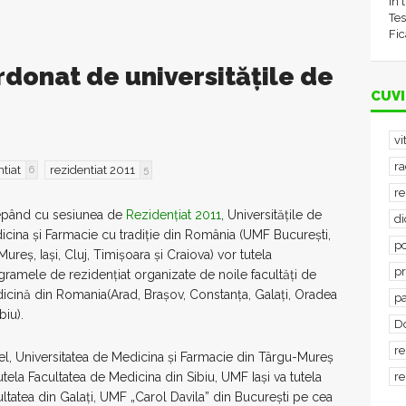
în 
Tes
Fic
rdonat de universitățile de
CUVI
vi
ra
ntiat
rezidentiat 2011
6
5
re
epând cu sesiunea de
Rezidențiat 2011
, Universitățile de
d
icina și Farmacie cu tradiție din România (UMF București,
po
Mureș, Iași, Cluj, Timișoara și Craiova) vor tutela
p
ramele de rezidențiat organizate de noile facultăți de
icină din Romania(Arad, Brașov, Constanța, Galați, Oradea
p
biu).
D
re
el, Universitatea de Medicina și Farmacie din Târgu-Mureș
utela Facultatea de Medicina din Sibiu, UMF Iași va tutela
re
ltatea din Galați, UMF „Carol Davila” din București pe cea