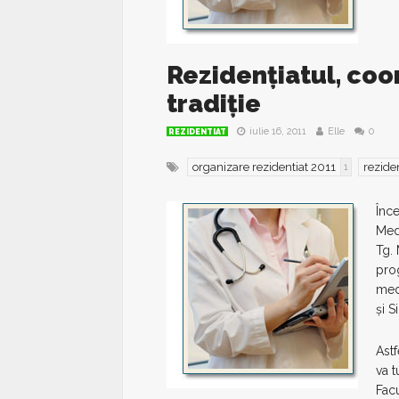
Rezidențiatul, coo
tradiție
iulie 16, 2011
Elle
0
REZIDENTIAT
organizare rezidentiat 2011
rezide
1
Înc
Med
Tg. 
prog
med
și Si
Astf
va t
Facu