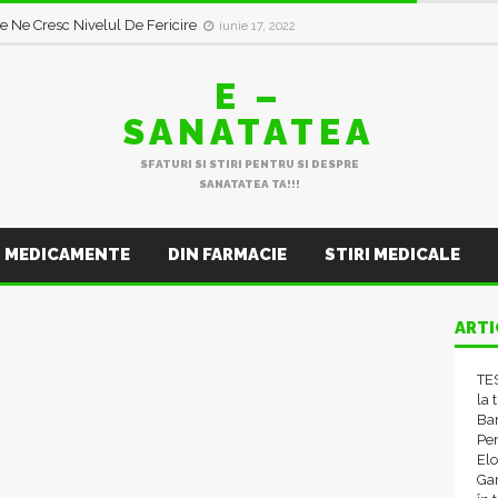
14 Efecte Secundare Neașteptate
iunie 11, 2022
e Ne Cresc Nivelul De Fericire
iunie 17, 2022
E –
SANATATEA
SFATURI SI STIRI PENTRU SI DESPRE
SANATATEA TA!!!
MEDICAMENTE
DIN FARMACIE
STIRI MEDICALE
ARTI
TES
la 
Ba
Pen
El
Gam