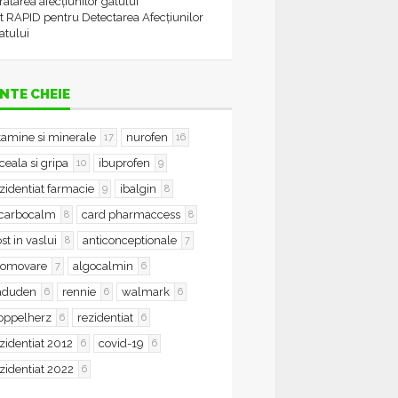
tratarea afecțiunilor gâtului
t RAPID pentru Detectarea Afecțiunilor
atului
NTE CHEIE
tamine si minerale
nurofen
17
16
ceala si gripa
ibuprofen
10
9
zidentiat farmacie
ibalgin
9
8
icarbocalm
card pharmaccess
8
8
st in vaslui
anticonceptionale
8
7
romovare
algocalmin
7
6
aduden
rennie
walmark
6
6
6
oppelherz
rezidentiat
6
6
zidentiat 2012
covid-19
6
6
zidentiat 2022
6