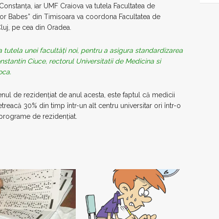
Constanța, iar UMF Craiova va tutela Facultatea de
ctor Babes” din Timisoara va coordona Facultatea de
luj, pe cea din Oradea.
ma tutela unei facultăți noi, pentru a asigura standardizarea
nstantin Ciuce, rectorul Universitatii de Medicina si
oca.
nul de rezidențiat de anul acesta, este faptul că medicii
etreacă 30% din timp într-un alt centru universitar ori într-o
 programe de rezidențiat.