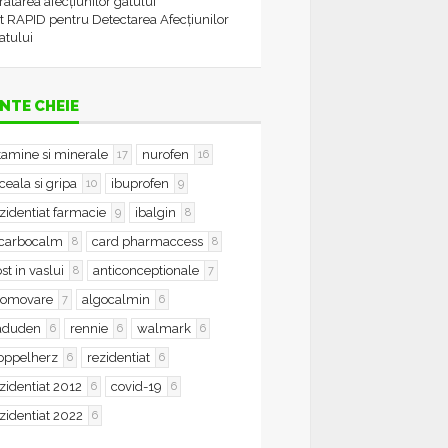
tratarea afecțiunilor gâtului
t RAPID pentru Detectarea Afecțiunilor
atului
NTE CHEIE
tamine si minerale
nurofen
17
16
ceala si gripa
ibuprofen
10
9
zidentiat farmacie
ibalgin
9
8
icarbocalm
card pharmaccess
8
8
st in vaslui
anticonceptionale
8
7
romovare
algocalmin
7
6
aduden
rennie
walmark
6
6
6
oppelherz
rezidentiat
6
6
zidentiat 2012
covid-19
6
6
zidentiat 2022
6