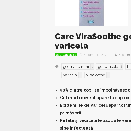
Care ViraSoothe ge
varicela
noiembrie 14, 2011
Elle
MEDICAMENTE
gel mancarimi
gel varicela
t
1
1
varicela
ViraSoothe
1
1
90% dintre copii se îmbolnăvesc d
Cel mai frecvent apare la copii cu
Epidemiile de varicelă apar tot ti
primăverii
Petele și veziculele asociate vari
și se infectează