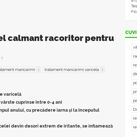
în 
Tes
Fic
CUVI
l calmant racoritor pentru
vi
ra
4
re
ratament mancarimi
tratament mancarimi varicela
1
1
d
po
p
e varicelă
p
 vârste cuprinse între 0-4 ani
D
mpul anului, cu precădere iarna și la începutul
re
celei devin desori extrem de iritante, se inflamează
re