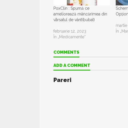
PoxClin : Spumă ce
Schema
ameliorează mâncărimea din
Opțion
vãrsatul de vânt(bubat)
martie
februarie 12, 2023
În „Ma
În „Medicamente”
COMMENTS
ADD A COMMENT
Pareri