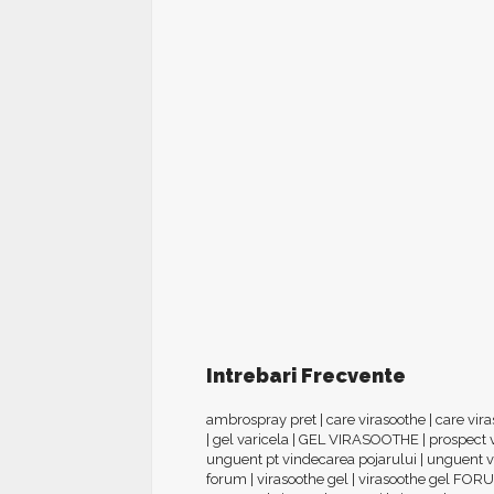
Intrebari Frecvente
ambrospray pret
|
care virasoothe
|
care vir
|
gel varicela
|
GEL VIRASOOTHE
|
prospect 
unguent pt vindecarea pojarului
|
unguent v
forum
|
virasoothe gel
|
virasoothe gel FOR