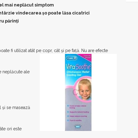
cel mai neplăcut simptom
ntârzie vindecarea șo poate lăsa cicatrici
u părinți
ate fi utilizat atât pe copr, cât și pe față. Nu are efecte
e neplăcute ale
el și se masează
âte ori este