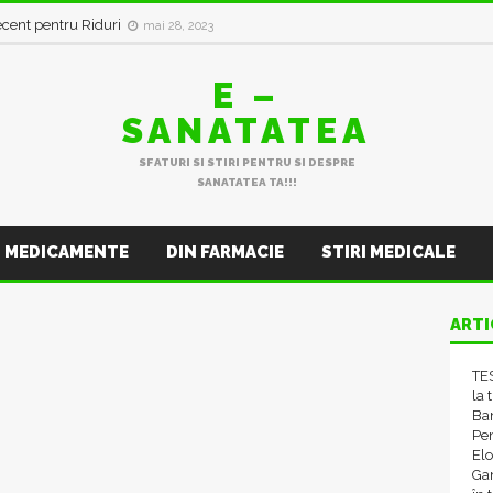
in val de Infecții Respiratorii
ianuarie 11, 2023
ecent pentru Riduri
mai 28, 2023
E –
SANATATEA
SFATURI SI STIRI PENTRU SI DESPRE
SANATATEA TA!!!
MEDICAMENTE
DIN FARMACIE
STIRI MEDICALE
ARTI
TES
la 
Ba
Pen
El
Gam