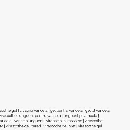
asoothe gel
|
cicatrici varicela
|
gel pentru varicela
|
gel pt varicela
virasoothe
|
unguent pentru varicela
|
unguent pt varicela
|
aricela
|
varicela unguent
|
virasooth
|
virasoothe
|
virasoothe
UM
|
virasoothe gel pareri
|
virasoothe gel pret
|
virasoothe gel