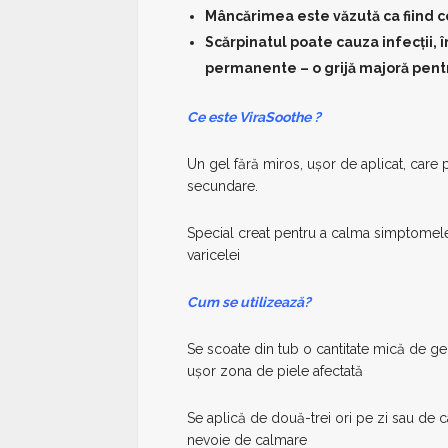
Mâncărimea este văzută ca fiind 
Scărpinatul poate cauza infecții, î
permanente – o grijă majoră pentr
Ce este ViraSoothe ?
Un gel fără miros, ușor de aplicat, care po
secundare.
Special creat pentru a calma simptomel
varicelei
Cum se utilizează?
Se scoate din tub o cantitate mică de g
ușor zona de piele afectată
Se aplică de două-trei ori pe zi sau de c
nevoie de calmare