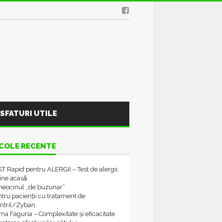
SFATURI UTILE
COLE RECENTE
T Rapid pentru ALERGII – Test de alergii,
tine acasǎ
neocinul „de buzunar”
tru pacienții cu tratament de
ontril/Zyban
a Faguria – Complexitate și eficacitate