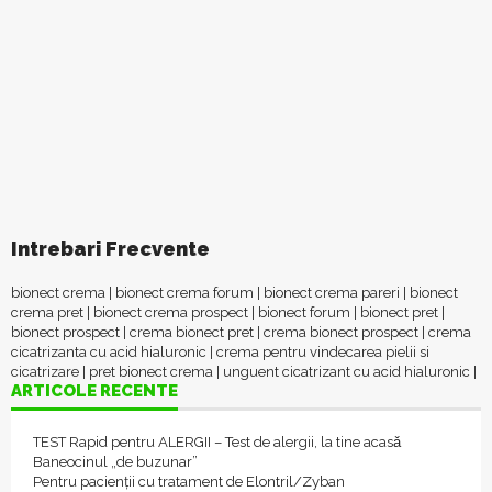
Intrebari Frecvente
bionect crema
|
bionect crema forum
|
bionect crema pareri
|
bionect
crema pret
|
bionect crema prospect
|
bionect forum
|
bionect pret
|
bionect prospect
|
crema bionect pret
|
crema bionect prospect
|
crema
cicatrizanta cu acid hialuronic
|
crema pentru vindecarea pielii si
cicatrizare
|
pret bionect crema
|
unguent cicatrizant cu acid hialuronic
|
ARTICOLE RECENTE
TEST Rapid pentru ALERGII – Test de alergii, la tine acasǎ
Baneocinul „de buzunar”
Pentru pacienții cu tratament de Elontril/Zyban