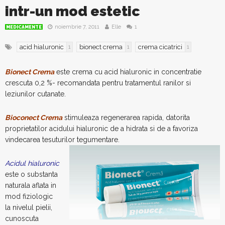
intr-un mod estetic
noiembrie 7, 2011
Elle
1
MEDICAMENTE
acid hialuronic
bionect crema
crema cicatrici
1
1
1
Bionect Crema
este crema cu acid hialuronic in concentratie
crescuta 0,2 %- recomandata pentru tratamentul ranilor si
leziunilor cutanate.
Bioconect Crema
stimuleaza regenerarea rapida, datorita
proprietatilor acidului hialuronic de a hidrata si de a favoriza
vindecarea tesuturilor tegumentare.
Acidul hialuronic
este o substanta
naturala aflata in
mod fiziologic
la nivelul pielii,
cunoscuta