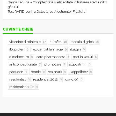
Gama Faguria – Complexitate și eficacitate în tratarea afecțiunilor
gâtului
Test RAPID pentru Detectarea Afecțiunilor Ficatului
CUVINTE CHEIE
vitamine si minerale
nurofen
raceala si gripa
17
16
10
ibuprofen
rezidentiat farmacie
ibalgin
9
9
8
dicarbocalm
card pharmaccess
post in vaslui
8
8
8
anticonceptionale
promovare
algocalmin
7
7
6
paduden
rennie
walmark
Doppelherz
6
6
6
6
rezidentiat
rezidentiat 2012
covid-19
6
6
6
rezidentiat 2022
6