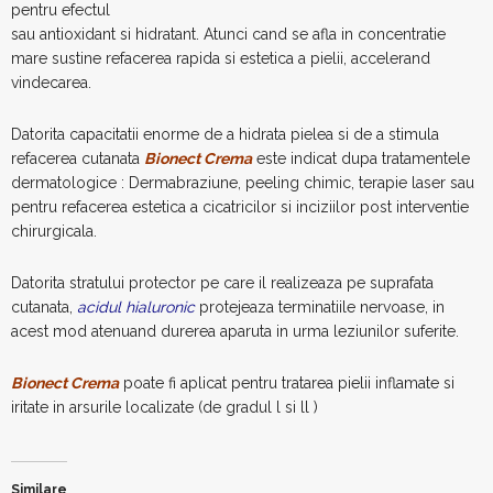
pentru efectul
sau antioxidant si hidratant. Atunci cand se afla in concentratie
mare sustine refacerea rapida si estetica a pielii, accelerand
vindecarea.
Datorita capacitatii enorme de a hidrata pielea si de a stimula
refacerea cutanata
Bionect Crema
este indicat dupa tratamentele
dermatologice : Dermabraziune, peeling chimic, terapie laser sau
pentru refacerea estetica a cicatricilor si inciziilor post interventie
chirurgicala.
Datorita stratului protector pe care il realizeaza pe suprafata
cutanata,
acidul hialuronic
protejeaza terminatiile nervoase, in
acest mod atenuand durerea aparuta in urma leziunilor suferite.
Bionect Crema
poate fi aplicat pentru tratarea pielii inflamate si
iritate in arsurile localizate (de gradul l si ll )
Similare