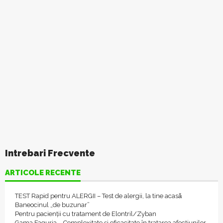
Intrebari Frecvente
ARTICOLE RECENTE
TEST Rapid pentru ALERGII – Test de alergii, la tine acasǎ
Baneocinul „de buzunar”
Pentru pacienții cu tratament de Elontril/Zyban
Gama Faguria – Complexitate și eficacitate în tratarea afecțiunilor