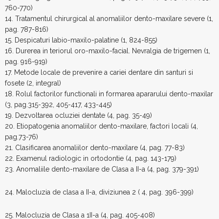
760-770)
14. Tratamentul chirurgical al anomaliilor dento-maxilare severe (1,
pag. 787-816)
15. Despicaturi labio-maxilo-palatine (1, 824-855)
16. Durerea in teriorul oro-maxilo-facial. Nevralgia de trigemen (1,
pag. 916-919)
17. Metode locale de prevenire a cariei dentare din santuri si
fosete (2, integral)
18. Rolul factorilor functionali in formarea apararului dento-maxilar
(3, pag.315-392, 405-417, 433-445)
19. Dezvoltarea ocluziei dentate (4, pag. 35-49)
20. Etiopatogenia anomaliilor dento-maxilare, factori locali (4,
pag.73-76)
21. Clasificarea anomaliilor dento-maxilare (4, pag. 77-83)
22. Examenul radiologic in ortodontie (4, pag. 143-179)
23. Anomaliile dento-maxilare de Clasa a II-a (4, pag. 379-391)
24. Malocluzia de clasa a II-a, diviziunea 2 ( 4, pag. 396-399)
25. Malocluzia de Clasa a 1II-a (4, pag. 405-408)