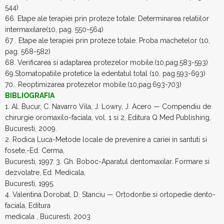
544)
66. Etape ale terapiei prin proteze totale: Determinarea relatiilor
intermaxilare(10, pag. 550-564)
67 . Etape ale terapiei prin proteze totale. Proba machetelor (10,
pag. 568-582)
68. Verificarea si adaptarea protezelor mobile.(10,pag.583-593)
69.Stomatopatiile protetice la edentatul total (10, pag.593-693)
70.. Reoptimizarea protezelor mobile.(10,pag.693-703)
BIBLIOGRAFIA
1. Al. Bucur, C. Navarro Vila, J. Lowry, J. Acero — Compendiu de
chirurgie oromaxilo-faciala, vol. 1 si 2, Editura Q Med Publishing,
Bucuresti, 2009.
2. Rodica Luca-Metode locale de prevenire a cariei in santuti si
fosete,-Ed. Cerma,
Bucuresti, 1997. 3. Gh. Boboc-Aparatul dentomaxilar. Formare si
dezvolatre, Ed. Medicala,
Bucuresti, 1995.
4. Valentina Dorobat, D. Stanciu — Ortodontie si ortopedie dento-
faciala, Editura
medicala , Bucuresti, 2003