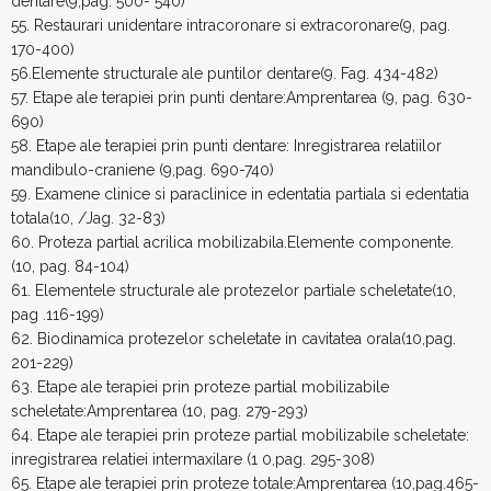
dentare(9,pag. 500- 540)
55. Restaurari unidentare intracoronare si extracoronare(9, pag.
170-400)
56.Elemente structurale ale puntilor dentare(9. Fag. 434-482)
57. Etape ale terapiei prin punti dentare:Amprentarea (9, pag. 630-
690)
58. Etape ale terapiei prin punti dentare: Inregistrarea relatiilor
mandibulo-craniene (9,pag. 690-740)
59. Examene clinice si paraclinice in edentatia partiala si edentatia
totala(10, /Jag. 32-83)
60. Proteza partial acrilica mobilizabila.Elemente componente.
(10, pag. 84-104)
61. Elementele structurale ale protezelor partiale scheletate(10,
pag .116-199)
62. Biodinamica protezelor scheletate in cavitatea orala(10,pag.
201-229)
63. Etape ale terapiei prin proteze partial mobilizabile
scheletate:Amprentarea (10, pag. 279-293)
64. Etape ale terapiei prin proteze partial mobilizabile scheletate:
inregistrarea relatiei intermaxilare (1 0,pag. 295-308)
65. Etape ale terapiei prin proteze totale:Amprentarea (10,pag.465-