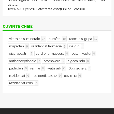
gâtului
Test RAPID pentru Detectarea Afecțiunilor Ficatului
CUVINTE CHEIE
vitamine si minerale
nurofen
raceala si gripa
17
16
10
ibuprofen
rezidentiat farmacie
ibalgin
9
9
8
dicarbocalm
card pharmaccess
post in vaslui
8
8
8
anticonceptionale
promovare
algocalmin
7
7
6
paduden
rennie
walmark
Doppelherz
6
6
6
6
rezidentiat
rezidentiat 2012
covid-19
6
6
6
rezidentiat 2022
6