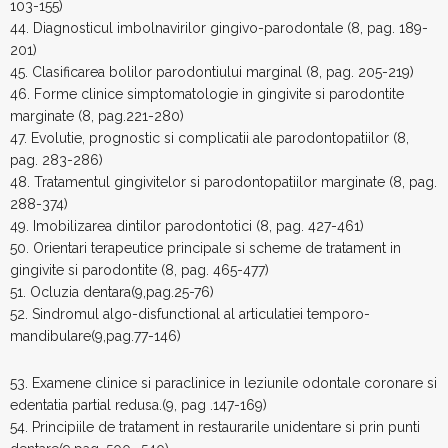
103-155)
44. Diagnosticul imbolnavirilor gingivo-parodontale (8, pag. 189-
201)
45. Clasificarea bolilor parodontiului marginal (8, pag. 205-219)
46. Forme clinice simptomatologie in gingivite si parodontite
marginate (8, pag.221-280)
47. Evolutie, prognostic si complicatii ale parodontopatiilor (8,
pag. 283-286)
48. Tratamentul gingivitelor si parodontopatiilor marginate (8, pag.
288-374)
49. Imobilizarea dintilor parodontotici (8, pag. 427-461)
50. Orientari terapeutice principale si scheme de tratament in
gingivite si parodontite (8, pag. 465-477)
51. Ocluzia dentara(9,pag.25-76)
52. Sindromul algo-disfunctional al articulatiei temporo-
mandibulare(9,pag.77-146)
53. Examene clinice si paraclinice in leziunile odontale coronare si
edentatia partial redusa.(9, pag .147-169)
54. Principiile de tratament in restaurarile unidentare si prin punti