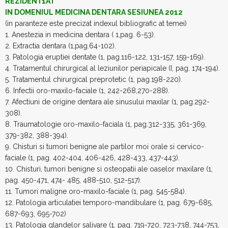
REZIDENT1AT
IN DOMENIUL MEDICINA DENTARA SESIUNEA 2012
(in paranteze este precizat indexul bibliografic at temei)
1. Anestezia in medicina dentara ( 1,pag. 6-53).
2. Extractia dentara (1,pag.64-102).
3. Patologia eruptiei dentate (1, pag.116-122, 131-157, 159-169).
4. Tratamentul chirurgical al leziunilor periapicale (I, pag. 174-194).
5. Tratamentul chirurgical preprotetic (1, pag.198-220).
6. Infectii oro-maxilo-faciale (1, 242-268,270-288).
7. Afectiuni de origine dentara ale sinusului maxilar (1, pag.292-
308).
8. Traumatologie oro-maxilo-faciala (1, pag.312-335, 361-369,
379-382, 388-394).
9. Chisturi si tumori benigne ale partilor moi orale si cervico-
faciale (1, pag. 402-404, 406-426, 428-433, 437-443).
10. Chisturi, tumori benigne si osteopatii ale oaselor maxilare (1,
pag. 450-471, 474- 485, 488-510, 512-517).
11. Tumori maligne oro-maxilo-faciale (1, pag. 545-584).
12. Patologia articulatiei temporo-mandibulare (1, pag. 679-685,
687-693, 695-702)
13. Patologia glandelor salivare (1, pag. 719-720, 723-738, 744-753,