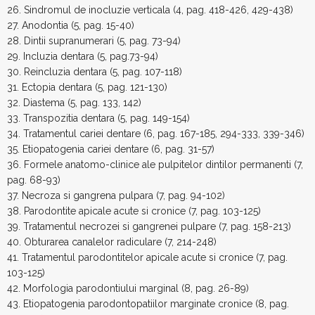
26. Sindromul de inocluzie verticala (4, pag. 418-426, 429-438)
27. Anodontia (5, pag. 15-40)
28. Dintii supranumerari (5, pag. 73-94)
29. Incluzia dentara (5, pag.73-94)
30. Reincluzia dentara (5, pag. 107-118)
31. Ectopia dentara (5, pag. 121-130)
32. Diastema (5, pag. 133, 142)
33. Transpozitia dentara (5, pag. 149-154)
34. Tratamentul cariei dentare (6, pag. 167-185, 294-333, 339-346)
35. Etiopatogenia cariei dentare (6, pag. 31-57)
36. Formele anatomo-clinice ale pulpitelor dintilor permanenti (7,
pag. 68-93)
37. Necroza si gangrena pulpara (7, pag. 94-102)
38. Parodontite apicale acute si cronice (7, pag. 103-125)
39. Tratamentul necrozei si gangrenei pulpare (7, pag. 158-213)
40. Obturarea canalelor radiculare (7, 214-248)
41. Tratamentul parodontitelor apicale acute si cronice (7, pag.
103-125)
42. Morfologia parodontiului marginal (8, pag. 26-89)
43. Etiopatogenia parodontopatiilor marginate cronice (8, pag.