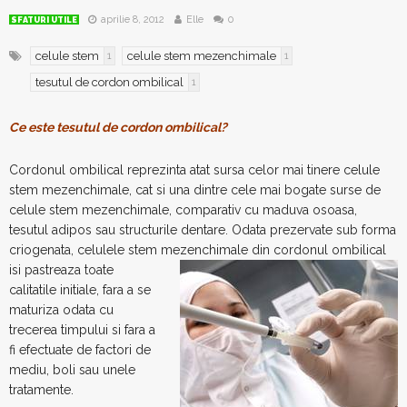
aprilie 8, 2012
Elle
0
SFATURI UTILE
celule stem
celule stem mezenchimale
1
1
tesutul de cordon ombilical
1
Ce este tesutul de cordon ombilical?
Cordonul ombilical reprezinta atat sursa celor mai tinere celule
stem mezenchimale, cat si una dintre cele mai bogate surse de
celule stem mezenchimale, comparativ cu maduva osoasa,
tesutul adipos sau structurile dentare. Odata prezervate sub forma
criogenata, celulele stem mezenchimale din cordonul
ombilical
isi pastreaza toate
calitatile initiale, fara a se
maturiza odata cu
trecerea timpului si fara a
fi efectuate de factori de
mediu, boli sau unele
tratamente.