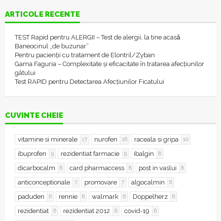
ARTICOLE RECENTE
TEST Rapid pentru ALERGII – Test de alergii, la tine acasǎ
Baneocinul „de buzunar”
Pentru pacienții cu tratament de Elontril/Zyban
Gama Faguria – Complexitate și eficacitate în tratarea afecțiunilor
gâtului
Test RAPID pentru Detectarea Afecțiunilor Ficatului
CUVINTE CHEIE
vitamine si minerale
nurofen
raceala si gripa
17
16
10
ibuprofen
rezidentiat farmacie
ibalgin
9
9
8
dicarbocalm
card pharmaccess
post in vaslui
8
8
8
anticonceptionale
promovare
algocalmin
7
7
6
paduden
rennie
walmark
Doppelherz
6
6
6
6
rezidentiat
rezidentiat 2012
covid-19
6
6
6