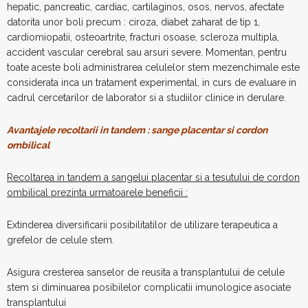
hepatic, pancreatic, cardiac, cartilaginos, osos, nervos, afectate
datorita unor boli precum : ciroza, diabet zaharat de tip 1,
cardiomiopatii, osteoartrite, fracturi osoase, scleroza multipla,
accident vascular cerebral sau arsuri severe. Momentan, pentru
toate aceste boli administrarea celulelor stem mezenchimale este
considerata inca un tratament experimental, in curs de evaluare in
cadrul cercetarilor de laborator si a studiilor clinice in derulare.
Avantajele recoltarii in tandem : sange placentar si cordon
ombilical
Recoltarea in tandem a sangelui placentar si a tesutului de cordon
ombilical prezinta urmatoarele beneficii :
Extinderea diversificarii posibilitatilor de utilizare terapeutica a
grefelor de celule stem.
Asigura cresterea sanselor de reusita a transplantului de celule
stem si diminuarea posibilelor complicatii imunologice asociate
transplantului