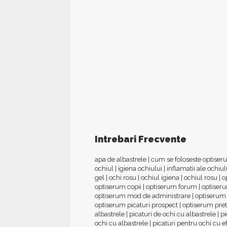
Intrebari Frecvente
apa de albastrele
|
cum se foloseste optise
ochiul
|
igiena ochiului
|
inflamatii ale ochiul
gel
|
ochi rosu
|
ochiul igiena
|
ochiul rosu
|
o
optiserum copii
|
optiserum forum
|
optiseru
optiserum mod de administrare
|
optiserum
optiserum picaturi prospect
|
optiserum pret
albastrele
|
picaturi de ochi cu albastrele
|
pi
ochi cu albastrele
|
picaturi pentru ochi cu ef