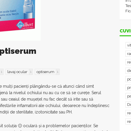
în 
Tes
Fic
CUVI
vi
Optiserum
ra
re
d
lavaj ocular
optiserum
1
1
1
po
te mulți pacienți plângându-se că atunci când simt
p
 jenă la nivelul ochiului nu au cu ce să se curețe. Serul
p
a sau ceaiul de mușețel nu fac decât să irite sau să
D
estările inflamatorii ale ochiului, deoarece nu îndeplinesc
ndiții de sterilitate, izotonicitate sau PH.
re
re
sit soluția 🙂 oculară și a problemelor pacienților. Se