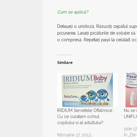
Cum se aplică?
Detașați o unidoză. Răsuciți capătul su
picurarea. Lasați picăturile de soluție să
o compresă. Repetați pașii la celălalt och
Similare
IRIDIUM Servetele Oftalmice :
Nu se 
Cu ce curatam ochiul
UNIFLO
copilului si al adultului?
iulie 1
februarie 17, 2013
În „Di