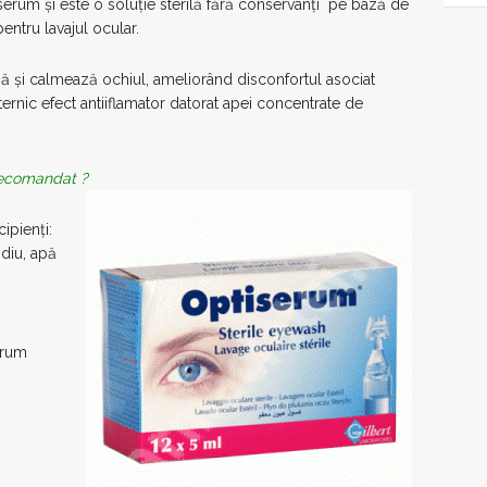
erum și este o soluție sterilă fără conservanți pe bază de
pentru lavajul ocular.
ză și calmează ochiul, ameliorând disconfortul asociat
ernic efect antiiflamator datorat apei concentrate de
 recomandat ?
ipienți:
odiu, apă
serum