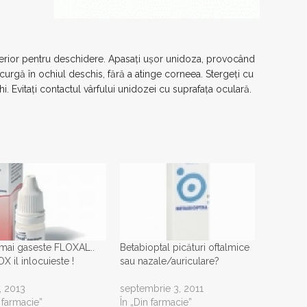
perior pentru deschidere. Apasați ușor unidoza, provocând
 curgă în ochiul deschis, fără a atinge corneea. Stergeți cu
i. Evitați contactul vârfului unidozei cu suprafața oculară.
mai gaseste FLOXAL..
Betabioptal picături oftalmice
X il inlocuieste !
sau nazale/auriculare?
7, 2013
septembrie 3, 2011
n farmacie”
În „Din farmacie”