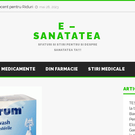
in val de Infecții Respiratorii
ianuarie 11, 2023
E –
SANATATEA
SFATURI SI STIRI PENTRU SI DESPRE
SANATATEA TA!!!
MEDICAMENTE
DIN FARMACIE
STIRI MEDICALE
ARTI
TES
la 
Ba
Pen
El
Gam