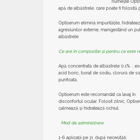
numește Optis
apă de albăstrele, care poate fi folosită 
Optiserum elimină impuritățile, hidratea
agresiunilor externe, manigestând un put
albăstrele.
Ce are în compoziție și pentru ce este
Apă concentrată de albăstrele 0.1% ; exc
acid boric, borat de sodiu, clorură de s
purificată.
Optiserum este recomandat ca lavaj în
disconfortul ocular. Folosit zilnic, Opti
calmează și hidratează ochiul.
Mod de administrare
1-6 aplicații pe zi, după necesități.