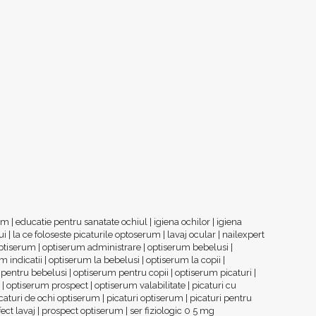
rum
|
educatie pentru sanatate ochiul
|
igiena ochilor
|
igiena
ui
|
la ce foloseste picaturile optoserum
|
lavaj ocular
|
nailexpert
ptiserum
|
optiserum administrare
|
optiserum bebelusi
|
m indicatii
|
optiserum la bebelusi
|
optiserum la copii
|
 pentru bebelusi
|
optiserum pentru copii
|
optiserum picaturi
|
|
optiserum prospect
|
optiserum valabilitate
|
picaturi cu
caturi de ochi optiserum
|
picaturi optiserum
|
picaturi pentru
ect lavaj
|
prospect optiserum
|
ser fiziologic 0 5 mg