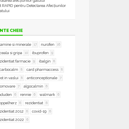
tratarea afecțiunilor gâtului
t RAPID pentru Detectarea Afecțiunilor
atului
NTE CHEIE
tamine si minerale
nurofen
17
16
ceala si gripa
ibuprofen
10
9
zidentiat farmacie
ibalgin
9
8
icarbocalm
card pharmaccess
8
8
st in vaslui
anticonceptionale
8
7
romovare
algocalmin
7
6
aduden
rennie
walmark
6
6
6
oppelherz
rezidentiat
6
6
zidentiat 2012
covid-19
6
6
zidentiat 2022
6