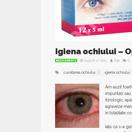
Igiena ochiului – 
august 17, 2011
Elle
0
MEDICAMENTE
curatarea ochiului
igiena ochiului
1
Am auzit foar
impurități sau
fiziologic, ap
agraveze manif
în totalitate co
Iată că s-a gă