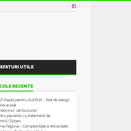
SFATURI UTILE
COLE RECENTE
T Rapid pentru ALERGII – Test de alergii,
tine acasǎ
neocinul „de buzunar”
tru pacienții cu tratament de
ontril/Zyban
a Faguria – Complexitate și eficacitate