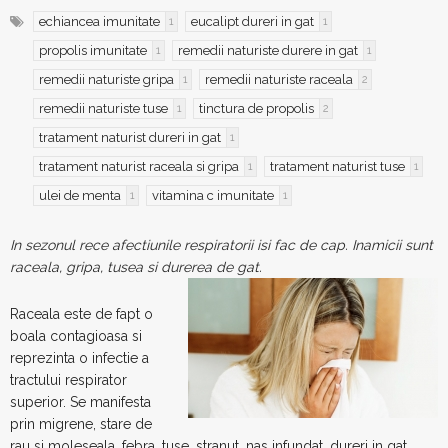
echiancea imunitate
eucalipt dureri in gat
1
1
propolis imunitate
remedii naturiste durere in gat
1
1
remedii naturiste gripa
remedii naturiste raceala
1
2
remedii naturiste tuse
tinctura de propolis
1
2
tratament naturist dureri in gat
1
tratament naturist raceala si gripa
tratament naturist tuse
1
1
ulei de menta
vitamina c imunitate
1
1
In sezonul rece afectiunile respiratorii isi fac de cap. Inamicii sunt
raceala, gripa, tusea si durerea de gat.
Raceala este de fapt o
boala contagioasa si
reprezinta o infectie a
tractului respirator
superior. Se manifesta
prin migrene, stare de
rau si moleseala, febra, tuse, stranut, nas infundat, dureri in gat.