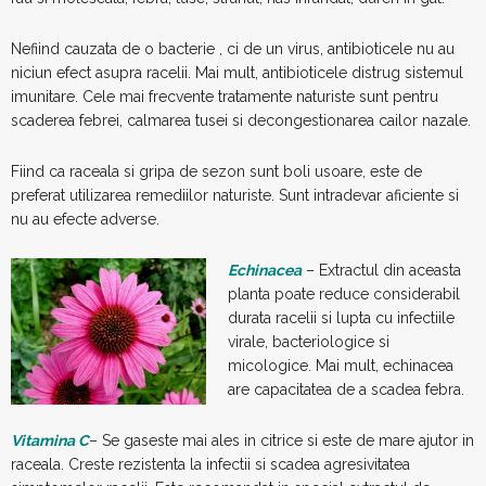
Nefiind cauzata de o bacterie , ci de un virus, antibioticele nu au
niciun efect asupra racelii. Mai mult, antibioticele distrug sistemul
imunitare. Cele mai frecvente tratamente naturiste sunt pentru
scaderea febrei, calmarea tusei si decongestionarea cailor nazale.
Fiind ca raceala si gripa de sezon sunt boli usoare, este de
preferat utilizarea remediilor naturiste. Sunt intradevar aficiente si
nu au efecte adverse.
Echinacea
– Extractul din aceasta
planta poate reduce considerabil
durata racelii si lupta cu infectiile
virale, bacteriologice si
micologice. Mai mult, echinacea
are capacitatea de a scadea febra.
Vitamina C
– Se gaseste mai ales in citrice si este de mare ajutor in
raceala. Creste rezistenta la infectii si scadea agresivitatea