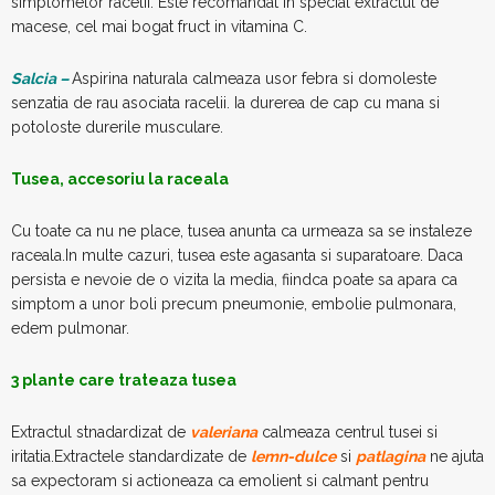
simptomelor racelii. Este recomandat in special extractul de
macese, cel mai bogat fruct in vitamina C.
Salcia –
Aspirina naturala calmeaza usor febra si domoleste
senzatia de rau asociata racelii. Ia durerea de cap cu mana si
potoloste durerile musculare.
Tusea, accesoriu la raceala
Cu toate ca nu ne place, tusea anunta ca urmeaza sa se instaleze
raceala.In multe cazuri, tusea este agasanta si suparatoare. Daca
persista e nevoie de o vizita la media, fiindca poate sa apara ca
simptom a unor boli precum pneumonie, embolie pulmonara,
edem pulmonar.
3 plante care trateaza tusea
Extractul stnadardizat de
valeriana
calmeaza centrul tusei si
iritatia.Extractele standardizate de
lemn-dulce
si
patlagina
ne ajuta
sa expectoram si actioneaza ca emolient si calmant pentru