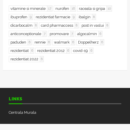
vitamine si minerale
nurofen
raceala si gripa
17
16
10
ibuprofen
rezidentiat farmacie
ibalgin
9
9
8
dicarbocalm
card pharmaccess
post in vaslui
8
8
8
anticonceptionale
promovare
algocalmin
7
7
6
paduden
rennie
walmark
Doppelherz
6
6
6
6
rezidentiat
rezidentiat 2012
covid-19
6
6
6
rezidentiat 2022
6
LINKS
Centrala Murala