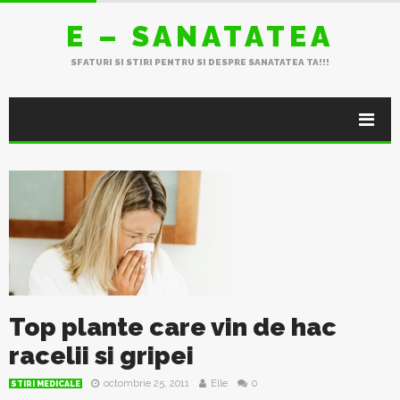
E – SANATATEA
SFATURI SI STIRI PENTRU SI DESPRE SANATATEA TA!!!
Top plante care vin de hac
racelii si gripei
octombrie 25, 2011
Elle
0
STIRI MEDICALE