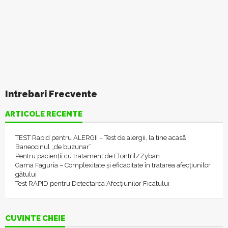
Intrebari Frecvente
ARTICOLE RECENTE
TEST Rapid pentru ALERGII – Test de alergii, la tine acasǎ
Baneocinul „de buzunar”
Pentru pacienții cu tratament de Elontril/Zyban
Gama Faguria – Complexitate și eficacitate în tratarea afecțiunilor
gâtului
Test RAPID pentru Detectarea Afecțiunilor Ficatului
CUVINTE CHEIE