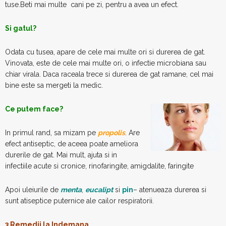
tuse.Beti mai multe cani pe zi, pentru a avea un efect.
Si gatul?
Odata cu tusea, apare de cele mai multe ori si durerea de gat.
Vinovata, este de cele mai multe ori, o infectie microbiana sau
chiar virala. Daca raceala trece si durerea de gat ramane, cel mai
bine este sa mergeti la medic.
Ce putem face?
In primul rand, sa mizam pe
propolis
. Are
efect antiseptic, de aceea poate ameliora
durerile de gat. Mai mult, ajuta si in
infectiile acute si cronice, rinofaringite, amigdalite, faringite
Apoi uleiurile de
menta
,
eucalipt
si
pin
– atenueaza durerea si
sunt atiseptice puternice ale cailor respiratorii.
3 Remedii la Indemana