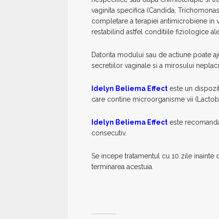
vaginita specifica (Candida, Trichomonas
completare a terapiei antimicrobiene in v
restabilind astfel conditiile fiziologice 
Datorita modului sau de actiune poate aj
secretiilor vaginale si a mirosului neplacu
Idelyn Beliema Effect
este un dispozi
care contine microorganisme vii (Lactobac
Idelyn Beliema Effect
este recomandat
consecutiv.
Se incepe tratamentul cu 10 zile inainte
terminarea acestuia.