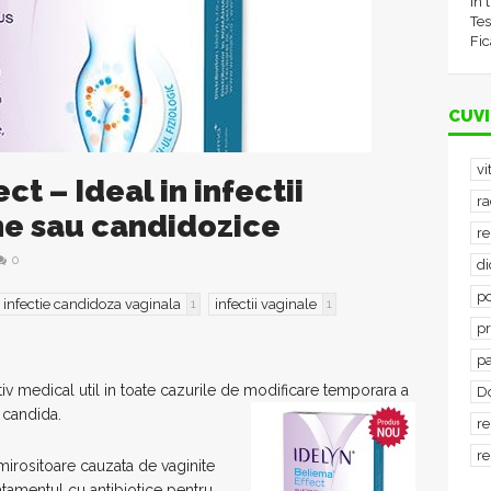
în 
Tes
Fic
CUVI
vi
ct – Ideal in infectii
ra
ne sau candidozice
re
0
d
po
infectie candidoza vaginala
infectii vaginale
1
1
p
p
iv medical util in toate cazurile de modificare temporara a
D
u candida.
re
re
 mirositoare cauzata de vaginite
atamentul cu antibiotice pentru