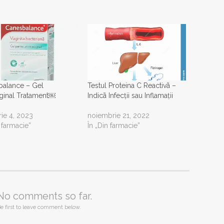
balance – Gel
Testul Proteina C Reactivã –
aginal Tratament￼
Indicã Infecții sau Inflamații
rie 4, 2023
noiembrie 21, 2022
n farmacie”
În „Din farmacie”
No comments so far.
e first to leave comment below.