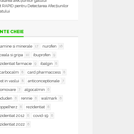
tratarea afecțiunilor gâtului
t RAPID pentru Detectarea Afecțiunilor
atului
NTE CHEIE
tamine si minerale
nurofen
17
16
ceala si gripa
ibuprofen
10
9
zidentiat farmacie
ibalgin
9
8
icarbocalm
card pharmaccess
8
8
st in vaslui
anticonceptionale
8
7
romovare
algocalmin
7
6
aduden
rennie
walmark
6
6
6
oppelherz
rezidentiat
6
6
zidentiat 2012
covid-19
6
6
zidentiat 2022
6