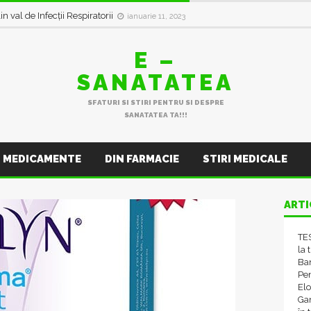
in val de Infecții Respiratorii
ianuarie 11, 2023
E –
SANATATEA
SFATURI SI STIRI PENTRU SI DESPRE
SANATATEA TA!!!
MEDICAMENTE
DIN FARMACIE
STIRI MEDICALE
ARTI
TES
la 
Ba
Pen
El
Gam