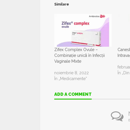
Similare
Zifex Complex Ovule –
Canes
Combinație unicã în Infecții
Intrav
Vaginale Mixte
februa
noiembrie 8, 2022
În „Di
În „Medicamente”
ADD A COMMENT
B