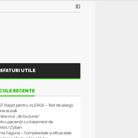
SFATURI UTILE
COLE RECENTE
T Rapid pentru ALERGII – Test de alergii,
tine acasǎ
neocinul „de buzunar”
tru pacienții cu tratament de
ontril/Zyban
a Faguria – Complexitate și eficacitate