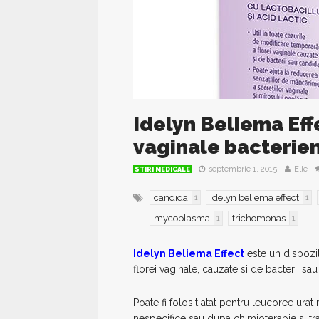
Idelyn Beliema Effe
vaginale bacterie
septembrie 1, 2015
Elle
STIRI MEDICALE
candida
idelyn beliema effect
1
1
mycoplasma
trichomonas
1
1
Idelyn Beliema Effect
este un dispozit
florei vaginale, cauzate si de bacterii sa
Poate fi folosit atat pentru leucoree urat
nespecifice sau dupa chimioterapie si tr