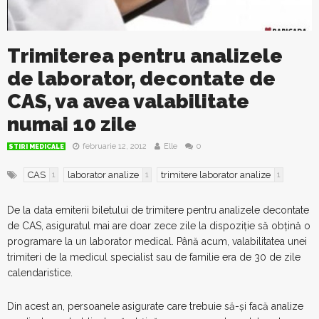
Trimiterea pentru analizele
de laborator, decontate de
CAS, va avea valabilitate
numai 10 zile
februarie 12, 2012
Elle
0
STIRI MEDICALE
CAS
laborator analize
trimitere laborator analize
1
1
1
De la data emiterii biletului de trimitere pentru analizele decontate
de CAS, asiguratul mai are doar zece zile la dispoziţie să obţină o
programare la un laborator medical. Până acum, valabilitatea unei
trimiteri de la medicul specialist sau de familie era de 30 de zile
calendaristice.
Din acest an, persoanele asigurate care trebuie să-şi facă analize