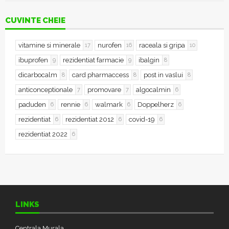
CUVINTE CHEIE
vitamine si minerale
nurofen
raceala si gripa
17
16
10
ibuprofen
rezidentiat farmacie
ibalgin
9
9
8
dicarbocalm
card pharmaccess
post in vaslui
8
8
8
anticonceptionale
promovare
algocalmin
7
7
6
paduden
rennie
walmark
Doppelherz
6
6
6
6
rezidentiat
rezidentiat 2012
covid-19
6
6
6
rezidentiat 2022
6
LINKS
Centrala Murala