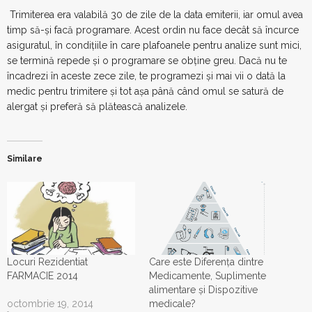
Trimiterea era valabilă 30 de zile de la data emiterii, iar omul avea
timp să-şi facă programare. Acest ordin nu face decât să încurce
asiguratul, în condiţiile în care plafoanele pentru analize sunt mici,
se termină repede şi o programare se obţine greu. Dacă nu te
încadrezi în aceste zece zile, te programezi şi mai vii o dată la
medic pentru trimitere şi tot aşa până când omul se satură de
alergat şi preferă să plătească analizele.
Similare
Locuri Rezidentiat
Care este Diferența dintre
FARMACIE 2014
Medicamente, Suplimente
alimentare și Dispozitive
octombrie 19, 2014
medicale?