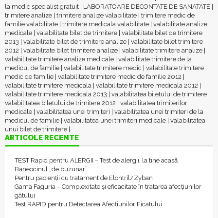
la medic specialist gratuit
|
LABORATOARE DECONTATE DE SANATATE
|
trimitere analize
|
trimitere analize valabilitate
|
trimitere medic de
familie valabilitate
|
trimitere medicala valabilitate
|
valabilitate analize
medicale
|
valabilitate bilet de trimitere
|
valabilitate bilet de trimitere
2013
|
valabilitate bilet de trimitere analize
|
valabilitate bilet trimitere
2012
|
valabilitate bilet trimitere analize
|
valabilitate trimitere analize
|
valabilitate trimitere analize medicale
|
valabilitate trimitere de la
medicul de familie
|
valabilitate trimitere medic
|
valabilitate trimitere
medic de familie
|
valabilitate trimitere medic de familie 2012
|
valabilitate trimitere medicala
|
valabilitate trimitere medicala 2012
|
valabilitate trimitere medicala 2013
|
valabilitatea biletului de trimitere
|
valabilitatea biletului de trimitere 2012
|
valabilitatea trimiterilor
medicale
|
valabilitatea unei trimiteri
|
valabilitatea unei trimiteri de la
medicul de familie
|
valabilitatea unei trimiteri medicale
|
valabilitatea
unui bilet de trimitere
|
ARTICOLE RECENTE
TEST Rapid pentru ALERGII – Test de alergii, la tine acasǎ
Baneocinul „de buzunar”
Pentru pacienții cu tratament de Elontril/Zyban
Gama Faguria – Complexitate și eficacitate în tratarea afecțiunilor
gâtului
Test RAPID pentru Detectarea Afecțiunilor Ficatului