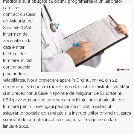
medicale sunt obligate să obţină programarea la un
laborator
care are
contract cu Casa
de Asigurări de
Sănătate (CAS)
în termen de
zece zile de la
data emiterii
biletului de
trimitere, în caz
contrar acesta
pierzându-şi
valabilitatea. Noua prevedere apare în Ordinul nr. 951 din 22
decembrie 2011 pentru modificarea Ordinului ministrului sănătăţii
şi al preşedintelui Casei Naţionale de Asigurări de Sănătate nr.
868/542/2011 privind aprobarea modelului unic al biletului de
trimitere pentru investigaţii paraclinice utilizat în sistemul
asigurărilor sociale de sănătate şi a instrucţiunilor privind utilizarea
şi modul de completare al acestuia, intrat în vigoare de la 1
ianuarie 2012.