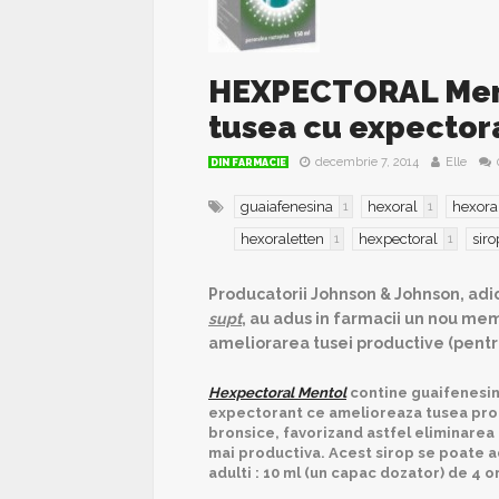
HEXPECTORAL Mento
tusea cu expector
decembrie 7, 2014
Elle
DIN FARMACIE
guaiafenesina
hexoral
hexora
1
1
hexoraletten
hexpectoral
sir
1
1
Producatorii Johnson & Johnson, adic
supt
, au adus in farmacii un nou me
ameliorarea tusei productive (pentru
Hexpectoral Mentol
contine guaifenesi
expectorant ce amelioreaza tusea produ
bronsice, favorizand astfel eliminarea
mai productiva. Acest sirop se poate ad
adulti : 10 ml (un capac dozator) de 4 or