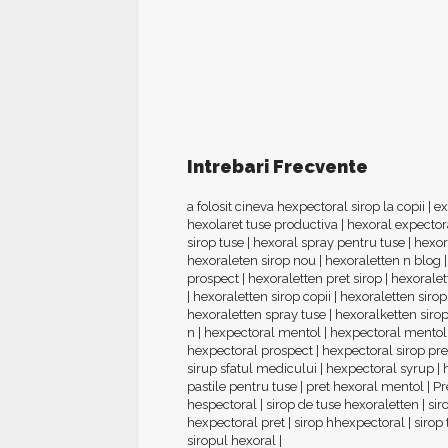
Intrebari Frecvente
a folosit cineva hexpectoral sirop la copii
|
ex
hexolaret tuse productiva
|
hexoral expector
sirop tuse
|
hexoral spray pentru tuse
|
hexor
hexoraleten sirop nou
|
hexoraletten n blog
prospect
|
hexoraletten pret sirop
|
hexoralet
|
hexoraletten sirop copii
|
hexoraletten sirop
hexoraletten spray tuse
|
hexoralketten sirop
n
|
hexpectoral mentol
|
hexpectoral mentol
hexpectoral prospect
|
hexpectoral sirop pre
sirup sfatul medicului
|
hexpectoral syrup
|
pastile pentru tuse
|
pret hexoral mentol
|
Pr
hespectoral
|
sirop de tuse hexoraletten
|
sir
hexpectoral pret
|
sirop hhexpectoral
|
sirop
siropul hexoral
|