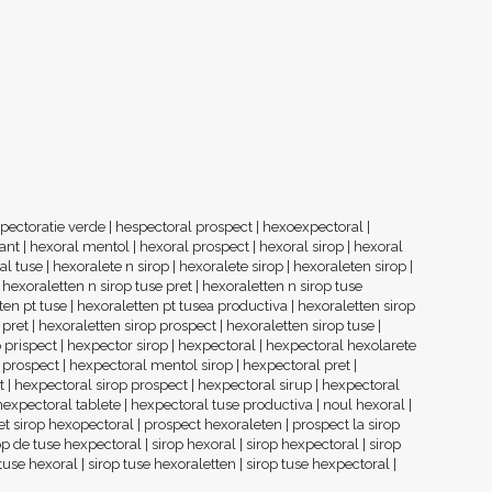
pectoratie verde
|
hespectoral prospect
|
hexoexpectoral
|
ant
|
hexoral mentol
|
hexoral prospect
|
hexoral sirop
|
hexoral
al tuse
|
hexoralete n sirop
|
hexoralete sirop
|
hexoraleten sirop
|
|
hexoraletten n sirop tuse pret
|
hexoraletten n sirop tuse
ten pt tuse
|
hexoraletten pt tusea productiva
|
hexoraletten sirop
 pret
|
hexoraletten sirop prospect
|
hexoraletten sirop tuse
|
 prispect
|
hexpector sirop
|
hexpectoral
|
hexpectoral hexolarete
 prospect
|
hexpectoral mentol sirop
|
hexpectoral pret
|
t
|
hexpectoral sirop prospect
|
hexpectoral sirup
|
hexpectoral
hexpectoral tablete
|
hexpectoral tuse productiva
|
noul hexoral
|
et sirop hexopectoral
|
prospect hexoraleten
|
prospect la sirop
op de tuse hexpectoral
|
sirop hexoral
|
sirop hexpectoral
|
sirop
 tuse hexoral
|
sirop tuse hexoraletten
|
sirop tuse hexpectoral
|