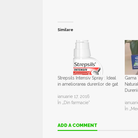
Similare
Strepsils Intensiv Spray : Ideal
Gama T
in ameliorarea durerilor de gat
Natura
Durerii
ianuarie 17, 2016
În „Din farmacie”
ianuar
În „Me
ADD A COMMENT