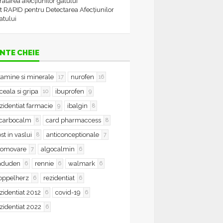
tratarea afecțiunilor gâtului
t RAPID pentru Detectarea Afecțiunilor
atului
NTE CHEIE
tamine si minerale
nurofen
17
16
ceala si gripa
ibuprofen
10
9
zidentiat farmacie
ibalgin
9
8
icarbocalm
card pharmaccess
8
8
st in vaslui
anticonceptionale
8
7
romovare
algocalmin
7
6
aduden
rennie
walmark
6
6
6
oppelherz
rezidentiat
6
6
zidentiat 2012
covid-19
6
6
zidentiat 2022
6