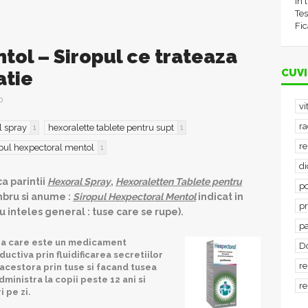
în 
Tes
Fic
l – Siropul ce trateaza
CUVI
atie
0
vi
ra
l spray
hexoralette tablete pentru supt
1
1
re
opul hexpectoral mentol
1
d
a parintii
Hexoral Spray
,
Hexoraletten Tablete pentru
po
mbru si anume :
Siropul Hexpectoral Mentol
indicat in
p
 inteles general : tuse care se rupe).
p
na care este un medicament
D
ctiva prin fluidificarea secretiilor
re
 acestora prin tuse si facand tusea
ministra la copii peste 12 ani si
re
i pe zi.