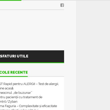
SFATURI UTILE
COLE RECENTE
T Rapid pentru ALERGII – Test de alergii,
tine acasǎ
neocinul „de buzunar”
tru pacienții cu tratament de
ontril/Zyban
a Faguria – Complexitate și eficacitate