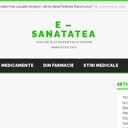
i cele mai uzuale siropuri, de la deschiderea flaconului?
octombrie 31, 2022
E –
SANATATEA
SFATURI SI STIRI PENTRU SI DESPRE
SANATATEA TA!!!
MEDICAMENTE
DIN FARMACIE
STIRI MEDICALE
ARTI
TES
la 
Ba
Pen
El
Gam