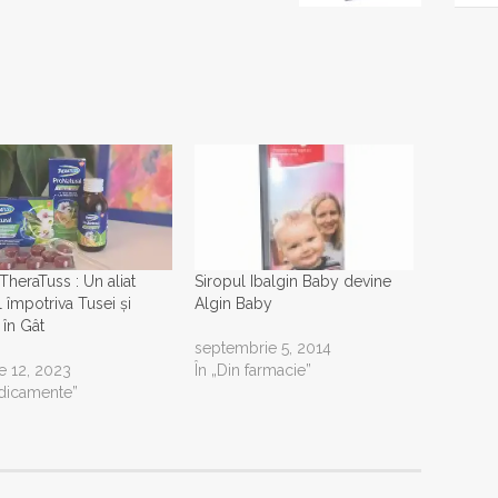
heraTuss : Un aliat
Siropul Ibalgin Baby devine
l împotriva Tusei și
Algin Baby
 în Gât
septembrie 5, 2014
ie 12, 2023
În „Din farmacie”
dicamente”