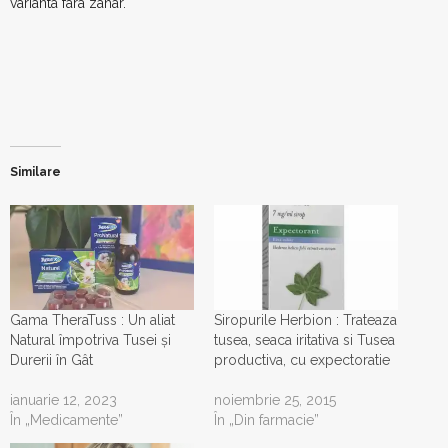
varianta fara zahar.
Similare
Gama TheraTuss : Un aliat
Siropurile Herbion : Trateaza
Natural împotriva Tusei și
tusea, seaca iritativa si Tusea
Durerii în Gât
productiva, cu expectoratie
ianuarie 12, 2023
noiembrie 25, 2015
În „Medicamente”
În „Din farmacie”