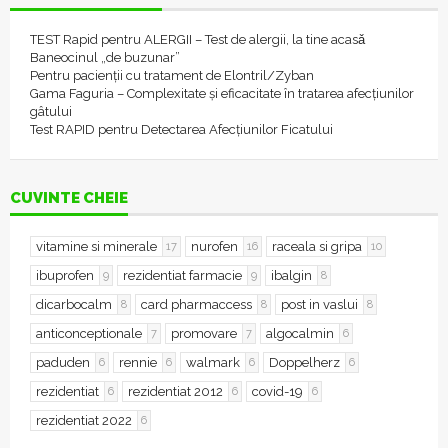
TEST Rapid pentru ALERGII – Test de alergii, la tine acasǎ
Baneocinul „de buzunar”
Pentru pacienții cu tratament de Elontril/Zyban
Gama Faguria – Complexitate și eficacitate în tratarea afecțiunilor
gâtului
Test RAPID pentru Detectarea Afecțiunilor Ficatului
CUVINTE CHEIE
vitamine si minerale
nurofen
raceala si gripa
17
16
10
ibuprofen
rezidentiat farmacie
ibalgin
9
9
8
dicarbocalm
card pharmaccess
post in vaslui
8
8
8
anticonceptionale
promovare
algocalmin
7
7
6
paduden
rennie
walmark
Doppelherz
6
6
6
6
rezidentiat
rezidentiat 2012
covid-19
6
6
6
rezidentiat 2022
6