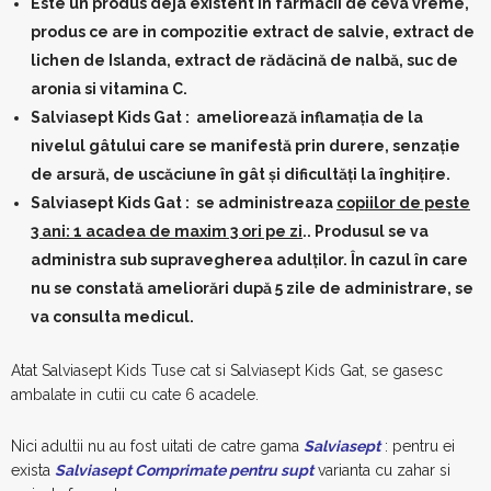
Este un produs deja existent in farmacii de ceva vreme,
produs ce are in compozitie extract de salvie, extract de
lichen de Islanda, extract de rădăcină de nalbă, suc de
aronia si vitamina C.
Salviasept Kids Gat : ameliorează inflamația de la
nivelul gâtului care se manifestă prin durere, senzație
de arsură, de uscăciune în gât și dificultăți la înghițire.
Salviasept Kids Gat : se administreaza
copiilor de peste
3 ani: 1 acadea de maxim 3 ori pe zi
.. Produsul se va
administra sub supravegherea adulților. În cazul în care
nu se constată ameliorări după 5 zile de administrare, se
va consulta medicul.
Atat Salviasept Kids Tuse cat si Salviasept Kids Gat, se gasesc
ambalate in cutii cu cate 6 acadele.
Nici adultii nu au fost uitati de catre gama
Salviasept
: pentru ei
exista
Salviasept Comprimate pentru supt
varianta cu zahar si