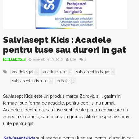
Salviasept Kids : Acadele
pentru tuse sau dureri in gat
noiembrie 19, 2016
Elle
4
DIN FARMACIE
acadele gat
acadele tuse
salviasept kids gat
1
1
1
salviasept kids tuse
zdrovit
1
3
Salviasept Kids este un produs marca Zdrovit, si il gasim in
farmacii sub forma de acadele, pentru copii si nu numai.
Acadelele pentru gat sau tuse sunt ideale pentru copiii care nu
accepta siropurile, sau tolereaza greu pastilele, respectiv spray-
urile pentru gat.
Salviasept Kids
sunt acadele pentru tuse sau pentru dureri in gat.