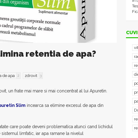
în 
Tes
Fic
CUVI
vi
imina retentia de apa?
ra
re
d
ia de apa
zdrovit
2
3
po
t, un frate mai mare si mai concentrat al lui Apuretin.
p
p
puretin Slim
incearca sa elimine excesul de apa din
D
re
tate care poate deveni problematica atunci cand lichidul
re
istemul limfatic, iar apa ramane la nivelul