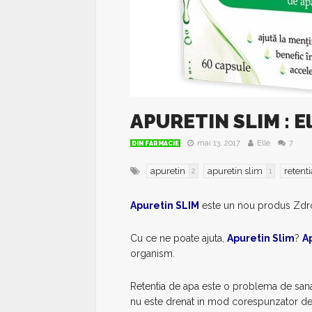
APURETIN SLIM : El
mai 13, 2017
Elle
7
DIN FARMACIE
apuretin
apuretin slim
retent
2
1
Apuretin SLIM
este un nou produs Zdrovi
Cu ce ne poate ajuta,
Apuretin Slim
?
A
organism.
Retentia de apa este o problema de sana
nu este drenat in mod corespunzator de s