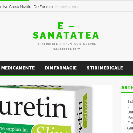
14 Efecte Secundare Neașteptate
iunie 11, 2022
E –
SANATATEA
SFATURI SI STIRI PENTRU SI DESPRE
SANATATEA TA!!!
MEDICAMENTE
DIN FARMACIE
STIRI MEDICALE
ARTI
TES
la 
Ba
Pen
El
Gam