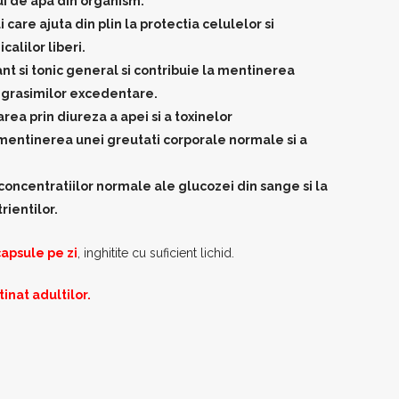
ui de apa din organism.
 care ajuta din plin la protectia celulelor si
calilor liberi.
t si tonic general si contribuie la mentinerea
a grasimilor excedentare.
rea prin diureza a apei si a toxinelor
mentinerea unei greutati corporale normale si a
oncentratiilor normale ale glucozei din sange si la
ientilor.
capsule pe zi
, inghitite cu suficient lichid.
inat adultilor.