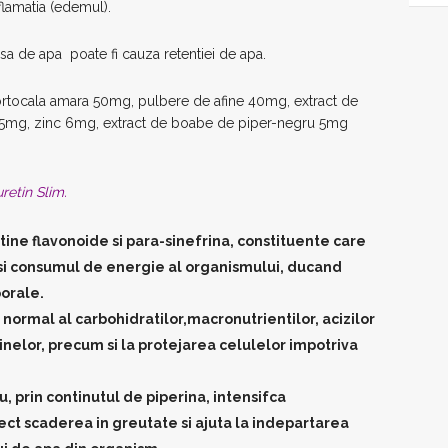
flamatia (edemul).
psa de apa poate fi cauza retentiei de apa.
ortocala amara 50mg, pulbere de afine 40mg, extract de
25mg, zinc 6mg, extract de boabe de piper-negru 5mg
retin Slim.
ine flavonoide si para-sinefrina, constituente care
 si consumul de energie al organismului, ducand
porale.
normal al carbohidratilor,macronutrientilor, acizilor
einelor, precum si la protejarea celulelor impotriva
, prin continutul de piperina, intensifca
ect scaderea in greutate si ajuta la indepartarea