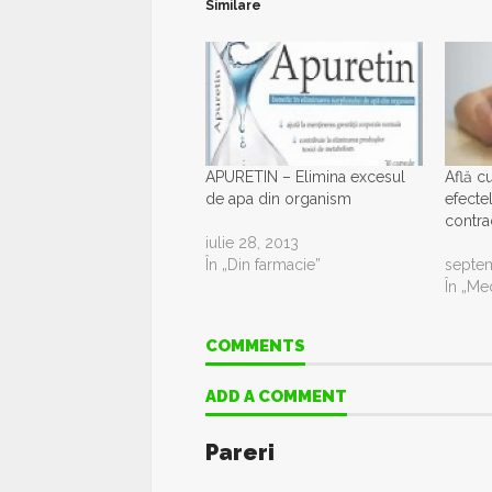
Similare
APURETIN – Elimina excesul
Află c
de apa din organism
efecte
contra
iulie 28, 2013
În „Din farmacie”
septem
În „Me
COMMENTS
ADD A COMMENT
Pareri