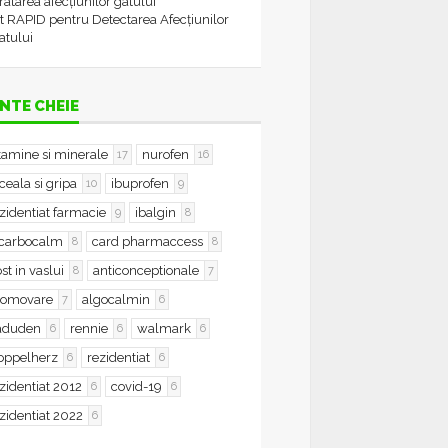
tratarea afecțiunilor gâtului
t RAPID pentru Detectarea Afecțiunilor
atului
NTE CHEIE
tamine si minerale
nurofen
17
16
ceala si gripa
ibuprofen
10
9
zidentiat farmacie
ibalgin
9
8
icarbocalm
card pharmaccess
8
8
st in vaslui
anticonceptionale
8
7
romovare
algocalmin
7
6
aduden
rennie
walmark
6
6
6
oppelherz
rezidentiat
6
6
zidentiat 2012
covid-19
6
6
zidentiat 2022
6