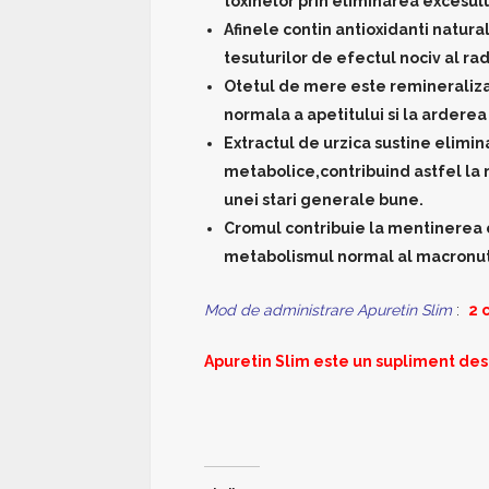
toxinelor prin eliminarea excesul
Afinele contin antioxidanti naturali
tesuturilor de efectul nociv al radi
Otetul de mere este remineralizan
normala a apetitului si la ardere
Extractul de urzica sustine elimina
metabolice,contribuind astfel la 
unei stari generale bune.
Cromul contribuie la mentinerea c
metabolismul normal al macronutr
Mod de administrare Apuretin Slim
:
2 
Apuretin Slim este un supliment dest