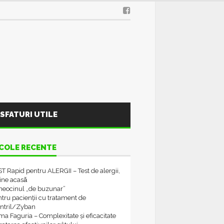
SFATURI UTILE
COLE RECENTE
T Rapid pentru ALERGII – Test de alergii,
tine acasǎ
neocinul „de buzunar”
tru pacienții cu tratament de
ontril/Zyban
a Faguria – Complexitate și eficacitate