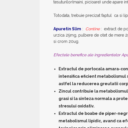
tesuturilor(maini, picioare) unde apare in
Totodata, trebuie precizat faptul ca si li
Apuretin Slim
:
Contine
: extract de p
urzica 25mg, pulbere de otet de mere 
si crom 20ug.
Efectele benefice ale ingredientelor Apu
Extractul de portocala amara-cont
intensifica eficient metabolismul
astfel la reducerea greutatii cor
Zincul contribuie la metabolismul 
grasi si la sinteza normala a prot
stresului oxidativ.
Extractul de boabe de piper-negru
metabolismul lipidic, avand ca ef