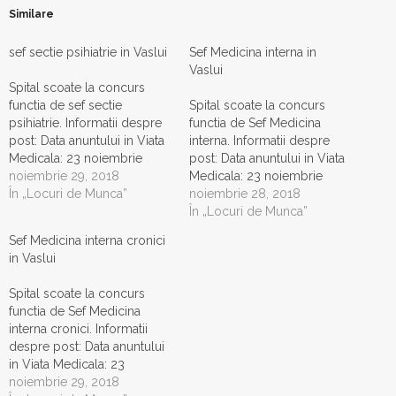
Similare
sef sectie psihiatrie in Vaslui
Sef Medicina interna in
Vaslui
Spital scoate la concurs
functia de sef sectie
Spital scoate la concurs
psihiatrie. Informatii despre
functia de Sef Medicina
post: Data anuntului in Viata
interna. Informatii despre
Medicala: 23 noiembrie
post: Data anuntului in Viata
2018
noiembrie 29, 2018
Medicala: 23 noiembrie
În „Locuri de Munca”
2018
noiembrie 28, 2018
În „Locuri de Munca”
Sef Medicina interna cronici
in Vaslui
Spital scoate la concurs
functia de Sef Medicina
interna cronici. Informatii
despre post: Data anuntului
in Viata Medicala: 23
noiembrie 2018
noiembrie 29, 2018