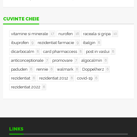
CUVINTE CHEIE
vitamine si minerale
nurofen
raceala si gripa
17
16
10
ibuprofen
rezidentiat farmacie
ibalgin
9
9
8
dicarbocalm
card pharmaccess
post in vaslui
8
8
8
anticonceptionale
promovare
algocalmin
7
7
6
paduden
rennie
walmark
Doppelherz
6
6
6
6
rezidentiat
rezidentiat 2012
covid-19
6
6
6
rezidentiat 2022
6
LINKS