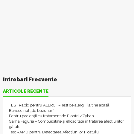
Intrebari Frecvente
ARTICOLE RECENTE
TEST Rapid pentru ALERGII – Test de alergii, la tine acasǎ
Baneocinul „de buzunar”
Pentru pacienții cu tratament de Elontril/Zyban
Gama Faguria – Complexitate și eficacitate în tratarea afecțiunilor
gâtului
Test RAPID pentru Detectarea Afecțiunilor Ficatului