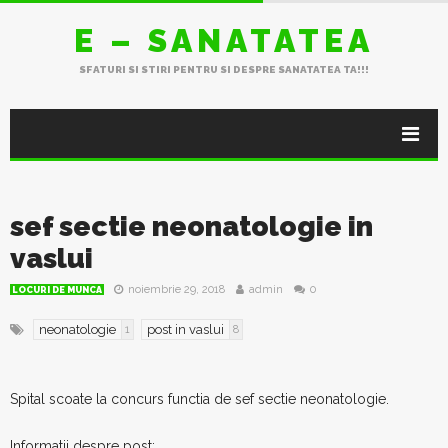
E – SANATATEA
SFATURI SI STIRI PENTRU SI DESPRE SANATATEA TA!!!
sef sectie neonatologie in
vaslui
noiembrie 29, 2018
admin
0
LOCURI DE MUNCA
neonatologie
post in vaslui
1
8
Spital scoate la concurs functia de sef sectie neonatologie.
Informatii despre post: