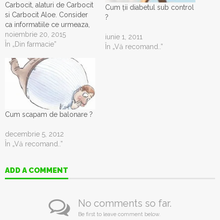
Carbocit, alaturi de Carbocit
Cum ții diabetul sub control
si Carbocit Aloe. Consider
?
ca informatiile ce urmeaza,
sunt binevenite, acum ca se
noiembrie 20, 2015
iunie 1, 2011
apropie cu pasi repezi
În „Din farmacie”
În „Vă recomand..”
sarbatori, moment cand tot
romanul pofticios se
infrupta din bunatatile
traditionale si astfel, mai face
abuzuri alimentare si apare
nedorita indigestie, cu…
Cum scapam de balonare ?
decembrie 5, 2012
În „Vă recomand..”
ADD A COMMENT
No comments so far.
Be first to leave comment below.