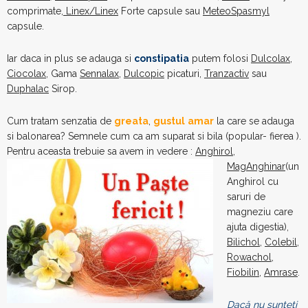
comprimate,
Linex/Linex
Forte capsule sau
MeteoSpasmyl
capsule.
Iar daca in plus se adauga si
constipatia
putem folosi
Dulcolax
,
Ciocolax
, Gama
Sennalax
,
Dulcopic
picaturi,
Tranzactiv
sau
Duphalac
Sirop.
Cum tratam senzatia de
greata
,
gustul
amar
la care se adauga
si balonarea? Semnele cum ca am suparat si bila (popular- fierea ).
Pentru aceasta trebuie sa
avem in vedere :
Anghirol
,
MagAnghinar
(un
Anghirol cu
saruri de
magneziu care
ajuta digestia),
Bilichol
,
Colebil
,
Rowachol
,
Fiobilin
,
Amrase
.
Dacă nu sunteti