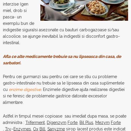
interzise (gen
miel, drob si
pasca- un
exemplu bun de
indigestie sigura)si asezonate cu bauturi carbogazoase si/sau
alcoolice, se ajunge inevitabil la indigestii si disconfort gastro-
intestinal.
Afla ce alte medicamente trebuie sa nu lipseasca din casa, de
sarbatori.
Pentru cei gurmanzi sau pentru cei care se stiu cu probleme
gastro-intestinale nu trebuie sa le lipseasa din casa suplimentele
cu
enzime digestive
. Enzimele digestive ajuta realizarea digestiei
si ne feresc de problemele gastrice datorate exceselor
alimentare.
Astfel in timpul mesei copioase sau imediat dupa masa, se poate
administra :
Triferment
,
Digenzym
Forte
,
Bil Plus
,
Mezym
Forte
,
Try
–
Enzymes
,
Ox
Bill
,
Sanyzme
sirop (acest produs este indicat