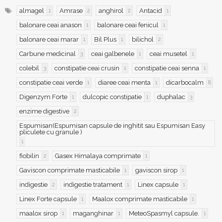
almagel
Amrase
anghirol
Antacid
1
2
2
1
balonare ceai anason
balonare ceai fenicul
1
1
balonare ceai marar
Bil Plus
bilichol
1
1
2
Carbune medicinal
ceai galbenele
ceai musetel
3
1
1
colebil
constipatie ceai crusin
constipatie ceai senna
3
1
1
constipatie ceai verde
diaree ceai menta
dicarbocalm
1
1
8
Digenzym Forte
dulcopic constipatie
duphalac
1
1
3
enzime digestive
2
Espumisan(Espumisan capsule de inghitit sau Espumisan Easy
pliculete cu granule )
1
fiobilin
Gasex Himalaya comprimate
2
1
Gaviscon comprimate masticabile
gaviscon sirop
1
1
indigestie
indigestie tratament
Linex capsule
2
1
1
Linex Forte capsule
Maalox comprimate masticabile
1
1
maalox sirop
maganghinar
MeteoSpasmyl capsule.
1
1
1