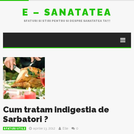
E – SANATATEA
SFATURI SI STIRI PENTRU SI DESPRE SANATATEA TA!!!
Cum tratam indigestia de
Sarbatori ?
aprilie 13, 2012
Elle
0
SFATURI UTILE