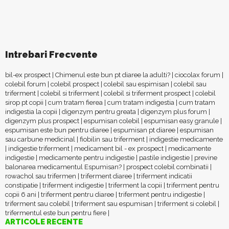
Intrebari Frecvente
bil-ex prospect
|
Chimenul este bun pt diaree la adulti?
|
ciocolax forum
|
colebil forum
|
colebil prospect
|
colebil sau espimisan
|
colebil sau
triferment
|
colebil si triferment
|
colebil si triferment prospect
|
colebil
sirop pt copii
|
cum tratam fierea
|
cum tratam indigestia
|
cum tratam
indigestia la copii
|
digenzym pentru greata
|
digenzym plus forum
|
digenzym plus prospect
|
espumisan colebil
|
espumisan easy granule
|
espumisan este bun pentru diaree
|
espumisan pt diaree
|
espumisan
sau carbune medicinal
|
fiobilin sau triferment
|
indigestie medicamente
|
indigestie triferment
|
medicament bil - ex prospect
|
medicamente
indigestie
|
medicamente pentru indigestie
|
pastile indigestie
|
previne
balonarea medicamentul Espumisan?
|
prospect colebil combinatii
|
rowachol sau trifermen
|
triferment diaree
|
triferment indicatii
constipatie
|
triferment indigestie
|
triferment la copii
|
triferment pentru
copii 6 ani
|
triferment pentru diaree
|
triferment pentru indigestie
|
triferment sau colebil
|
triferment sau espumisan
|
triferment si colebil
|
trifermentul este bun pentru fiere
|
ARTICOLE RECENTE