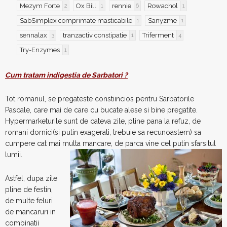
Mezym Forte
Ox Bill
rennie
Rowachol
2
1
6
1
SabSimplex comprimate masticabile
Sanyzme
1
1
sennalax
tranzactiv constipatie
Triferment
3
1
4
Try-Enzymes
1
Cum tratam indigestia de Sarbatori ?
Tot romanul, se pregateste constiincios pentru Sarbatorile
Pascale, care mai de care cu bucate alese si bine pregatite.
Hypermarketurile sunt de cateva zile, pline pana la refuz, de
romani dornici(si putin exagerati, trebuie sa recunoastem) sa
cumpere cat mai multa mancare, de parca vine cel putin sfarsitul
lumii.
Astfel, dupa zile
pline de festin,
de multe feluri
de mancaruri in
combinatii