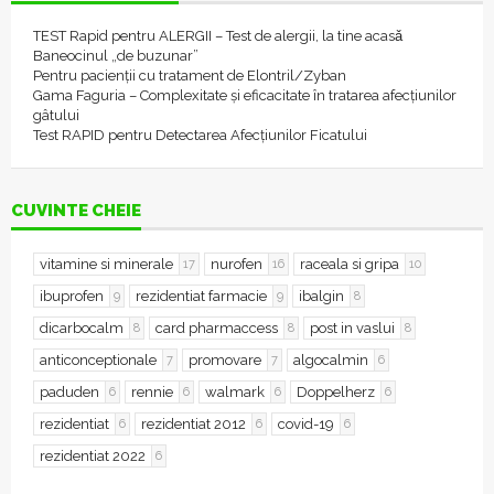
TEST Rapid pentru ALERGII – Test de alergii, la tine acasǎ
Baneocinul „de buzunar”
Pentru pacienții cu tratament de Elontril/Zyban
Gama Faguria – Complexitate și eficacitate în tratarea afecțiunilor
gâtului
Test RAPID pentru Detectarea Afecțiunilor Ficatului
CUVINTE CHEIE
vitamine si minerale
nurofen
raceala si gripa
17
16
10
ibuprofen
rezidentiat farmacie
ibalgin
9
9
8
dicarbocalm
card pharmaccess
post in vaslui
8
8
8
anticonceptionale
promovare
algocalmin
7
7
6
paduden
rennie
walmark
Doppelherz
6
6
6
6
rezidentiat
rezidentiat 2012
covid-19
6
6
6
rezidentiat 2022
6