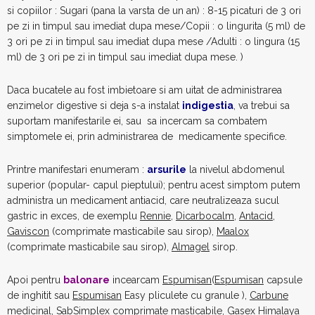
si copiilor : Sugari (pana la varsta de un an) : 8-15 picaturi de 3 ori
pe zi in timpul sau imediat dupa mese/Copii : o lingurita (5 ml) de
3 ori pe zi in timpul sau imediat dupa mese /Adulti : o lingura (15
ml) de 3 ori pe zi in timpul sau imediat dupa mese. )
Daca bucatele au fost imbietoare si am uitat de administrarea
enzimelor digestive si deja s-a instalat
indigestia
, va trebui sa
suportam manifestarile ei, sau sa incercam sa combatem
simptomele ei, prin administrarea de medicamente specifice.
Printre manifestari enumeram :
arsurile
la nivelul abdomenul
superior (popular- capul pieptului); pentru acest simptom putem
administra un medicament antiacid, care neutralizeaza sucul
gastric in exces, de exemplu
Rennie
,
Dicarbocalm
,
Antacid
,
Gaviscon
(comprimate masticabile sau sirop),
Maalox
(comprimate masticabile sau sirop),
Almagel
sirop.
Apoi pentru
balonare
incearcam
Espumisan
(
Espumisan
capsule
de inghitit sau
Espumisan
Easy pliculete cu granule ),
Carbune
medicinal
,
SabSimplex
comprimate masticabile,
Gasex
Himalaya