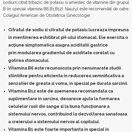
sodium,citrat tribazic de potasiu si amestec de vitamine din grupul
B (in special vitamina B6,B1,B12), Nauzyl este recomandat de catre
Colegiul American de Obstetrica Ginecologie.
Citratul de sodiu si citratul de potasiu lucreaza impreuna
in mentinerea echilibrul pH-ului stomacal. Ele exercita o
acțiune simptomatica asupra aciditatii gastrice
prin modularea gradientul de aciditate corelat cu
golirea stomacului.
Vitamina B6 este recunoscuta prin nenumarate studii
stiintifice pentru eficienta in reducerea semnificativa a
senzatiei de greata si voma, in special pe durata sarcinii.
Vitamina B12 este de asemenea recomandata ca
suplimentare in sarcina, deoarece ajuta la formarea
celulelor rosii din sange si la buna funcționare a
sistemului nervos, contribuind la dezvoltarea sanatoasa
a creierului a sistemului nervos al copilului.
Vitamina B1 este foarte importanta in special in