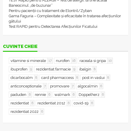
TEST Rapid pentru ALERGII – Test de alergii, la tine acasǎ
Baneocinul „de buzunar”
Pentru pacienții cu tratament de Elontril/Zyban
Gama Faguria – Complexitate și eficacitate în tratarea afecțiunilor
gâtului
Test RAPID pentru Detectarea Afecțiunilor Ficatului
CUVINTE CHEIE
vitamine si minerale
nurofen
raceala si gripa
17
16
10
ibuprofen
rezidentiat farmacie
ibalgin
9
9
8
dicarbocalm
card pharmaccess
post in vaslui
8
8
8
anticonceptionale
promovare
algocalmin
7
7
6
paduden
rennie
walmark
Doppelherz
6
6
6
6
rezidentiat
rezidentiat 2012
covid-19
6
6
6
rezidentiat 2022
6