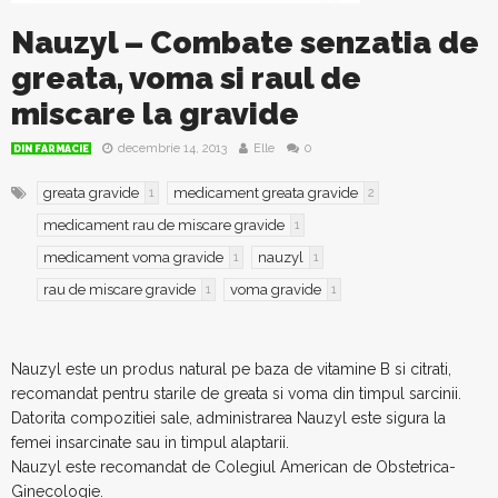
Nauzyl – Combate senzatia de
greata, voma si raul de
miscare la gravide
decembrie 14, 2013
Elle
0
DIN FARMACIE
greata gravide
medicament greata gravide
1
2
medicament rau de miscare gravide
1
medicament voma gravide
nauzyl
1
1
rau de miscare gravide
voma gravide
1
1
Nauzyl este un produs natural pe baza de vitamine B si citrati,
recomandat pentru starile de greata si voma din timpul sarcinii.
Datorita compozitiei sale, administrarea Nauzyl este sigura la
femei insarcinate sau in timpul alaptarii.
Nauzyl este recomandat de Colegiul American de Obstetrica-
Ginecologie.