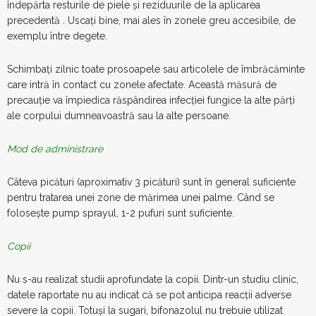
îndepărta resturile de piele și reziduurile de la aplicarea
precedentă . Uscați bine, mai ales în zonele greu accesibile, de
exemplu între degete.
Schimbați zilnic toate prosoapele sau articolele de îmbrăcăminte
care intră în contact cu zonele afectate. Această măsură de
precauție va împiedica răspândirea infecției fungice la alte părți
ale corpului dumneavoastră sau la alte persoane.
Mod de administrare
Câteva picături (aproximativ 3 picături) sunt în general suficiente
pentru tratarea unei zone de mărimea unei palme. Când se
folosește pump sprayul, 1-2 pufuri sunt suficiente.
Copii
Nu s-au realizat studii aprofundate la copii. Dintr-un studiu clinic,
datele raportate nu au indicat că se pot anticipa reacții adverse
severe la copii. Totuși la sugari, bifonazolul nu trebuie utilizat