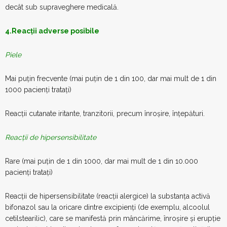
decât sub supraveghere medicală.
4.Reacții adverse posibile
Piele
Mai puțin frecvente (mai puțin de 1 din 100, dar mai mult de 1 din
1000 pacienți tratați)
Reacții cutanate iritante, tranzitorii, precum înroșire, înțepături.
Reacții de hipersensibilitate
Rare (mai puțin de 1 din 1000, dar mai mult de 1 din 10.000
pacienți tratați)
Reacții de hipersensibilitate (reacții alergice) la substanța activă
bifonazol sau la oricare dintre excipienți (de exemplu, alcoolul
cetilstearilic), care se manifestă prin mâncărime, înroșire și erupție