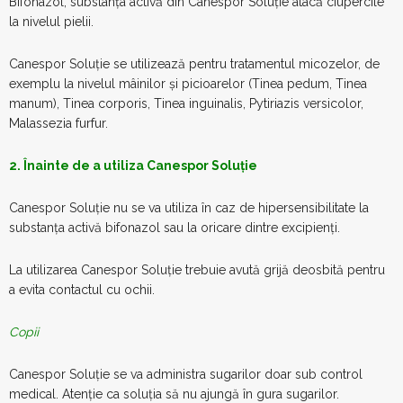
Bifonazol, substanța activă din Canespor Soluție atacă ciupercile
la nivelul pielii.
Canespor Soluție se utilizează pentru tratamentul micozelor, de
exemplu la nivelul mâinilor și picioarelor (Tinea pedum, Tinea
manum), Tinea corporis, Tinea inguinalis, Pytiriazis versicolor,
Malassezia furfur.
2. Înainte de a utiliza Canespor Soluție
Canespor Soluție nu se va utiliza în caz de hipersensibilitate la
substanța activă bifonazol sau la oricare dintre excipienți.
La utilizarea Canespor Soluție trebuie avută grijă deosbită pentru
a evita contactul cu ochii.
Copii
Canespor Soluție se va administra sugarilor doar sub control
medical. Atenție ca soluția să nu ajungă în gura sugarilor.