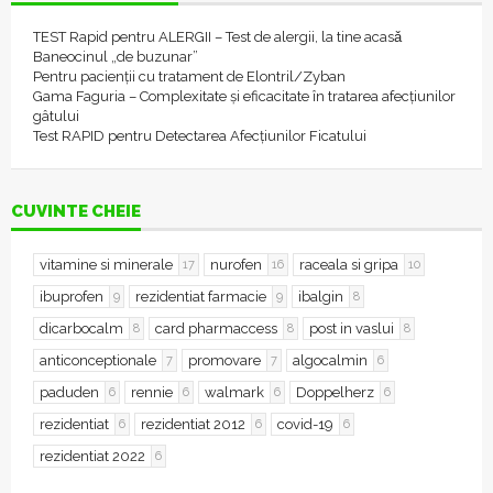
TEST Rapid pentru ALERGII – Test de alergii, la tine acasǎ
Baneocinul „de buzunar”
Pentru pacienții cu tratament de Elontril/Zyban
Gama Faguria – Complexitate și eficacitate în tratarea afecțiunilor
gâtului
Test RAPID pentru Detectarea Afecțiunilor Ficatului
CUVINTE CHEIE
vitamine si minerale
nurofen
raceala si gripa
17
16
10
ibuprofen
rezidentiat farmacie
ibalgin
9
9
8
dicarbocalm
card pharmaccess
post in vaslui
8
8
8
anticonceptionale
promovare
algocalmin
7
7
6
paduden
rennie
walmark
Doppelherz
6
6
6
6
rezidentiat
rezidentiat 2012
covid-19
6
6
6
rezidentiat 2022
6