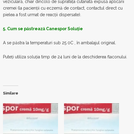
veziculară, chiar dincolo de suprafața cutanată expusă aplicării
cremei (la pacienții cu eczemă de contact, contactul direct cu
pielea a fost urmat de reacții dispersate).
5. Cum se păstrează Canespor Soluție
A se păstra la temperaturi sub 25 0C , în ambalajul original.
Puteți utiliza soluția timp de 24 luni de la deschiderea flaconului.
Similare