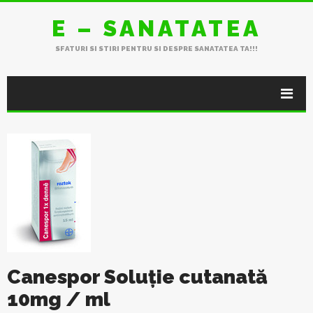
E – SANATATEA
SFATURI SI STIRI PENTRU SI DESPRE SANATATEA TA!!!
Canespor Soluție cutanată
10mg / ml