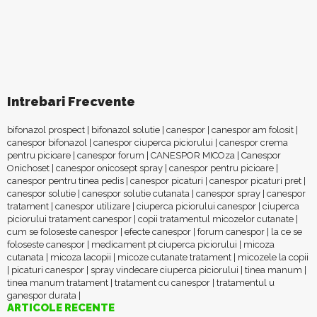
Intrebari Frecvente
bifonazol prospect
|
bifonazol solutie
|
canespor
|
canespor am folosit
|
canespor bifonazol
|
canespor ciuperca piciorului
|
canespor crema
pentru picioare
|
canespor forum
|
CANESPOR MICOza
|
Canespor
Onichoset
|
canespor onicosept spray
|
canespor pentru picioare
|
canespor pentru tinea pedis
|
canespor picaturi
|
canespor picaturi pret
|
canespor solutie
|
canespor solutie cutanata
|
canespor spray
|
canespor
tratament
|
canespor utilizare
|
ciuperca piciorului canespor
|
ciuperca
piciorului tratament canespor
|
copii tratamentul micozelor cutanate
|
cum se foloseste canespor
|
efecte canespor
|
forum canespor
|
la ce se
foloseste canespor
|
medicament pt ciuperca piciorului
|
micoza
cutanata
|
micoza lacopii
|
micoze cutanate tratament
|
micozele la copii
|
picaturi canespor
|
spray vindecare ciuperca piciorului
|
tinea manum
|
tinea manum tratament
|
tratament cu canespor
|
tratamentul u
ganespor durata
|
ARTICOLE RECENTE