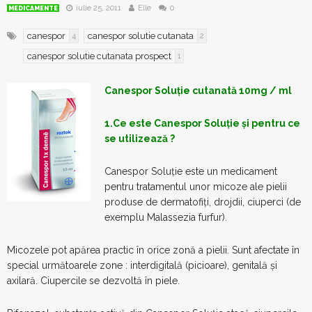
iulie 25, 2011
Elle
0
MEDICAMENTE
canespor
canespor solutie cutanata
4
2
canespor solutie cutanata prospect
1
Canespor Soluție cutanată 10mg / ml
1.Ce este Canespor Soluție și pentru ce
se utilizează ?
Canespor Soluție este un medicament
pentru tratamentul unor micoze ale pielii
produse de dermatofiți, drojdii, ciuperci (de
exemplu Malassezia furfur).
Micozele pot apărea practic în orice zonă a pielii. Sunt afectate în
special următoarele zone : interdigitală (picioare), genitală și
axilară. Ciupercile se dezvoltă în piele.