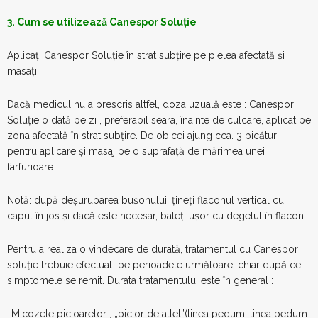
3. Cum se utilizează Canespor Soluție
Aplicați Canespor Soluție în strat subțire pe pielea afectată și
masați.
Dacă medicul nu a prescris altfel, doza uzuală este : Canespor
Soluție o dată pe zi , preferabil seara, înainte de culcare, aplicat pe
zona afectată în strat subțire. De obicei ajung cca. 3 picături
pentru aplicare și masaj pe o suprafață de mărimea unei
farfurioare.
Notă: după deșurubarea bușonului, țineți flaconul vertical cu
capul în jos și dacă este necesar, bateți ușor cu degetul în flacon.
Pentru a realiza o vindecare de durată, tratamentul cu Canespor
soluție trebuie efectuat pe perioadele următoare, chiar după ce
simptomele se remit. Durata tratamentului este în general :
-Micozele picioarelor , „picior de atlet”(tinea pedum, tinea pedum