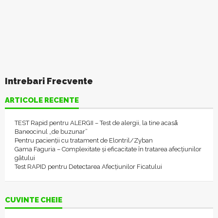
Intrebari Frecvente
ARTICOLE RECENTE
TEST Rapid pentru ALERGII – Test de alergii, la tine acasǎ
Baneocinul „de buzunar”
Pentru pacienții cu tratament de Elontril/Zyban
Gama Faguria – Complexitate și eficacitate în tratarea afecțiunilor
gâtului
Test RAPID pentru Detectarea Afecțiunilor Ficatului
CUVINTE CHEIE