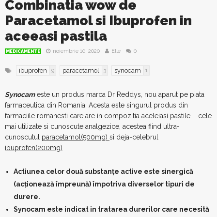
Combinatia wow de
Paracetamol si Ibuprofen in
aceeasi pastila
noiembrie 10, 2020
Elle
0
MEDICAMENTE
ibuprofen
paracetamol
synocam
9
3
1
Synocam
este un produs marca Dr Reddys, nou aparut pe piata
farmaceutica din Romania. Acesta este singurul produs din
farmaciile romanesti care are in compozitia aceleiasi pastile – cele
mai utilizate si cunoscute analgezice, acestea fiind ultra-
cunoscutul
paracetamol(500mg)
si deja-celebrul
ibuprofen(200mg)
Actiunea celor două substanțe active este sinergică
(acționează împreună) împotriva diverselor tipuri de
durere.
Synocam este indicat in tratarea durerilor care necesită