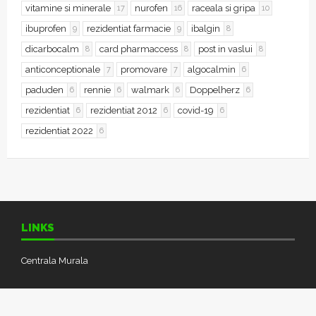
vitamine si minerale
nurofen
raceala si gripa
17
16
10
ibuprofen
rezidentiat farmacie
ibalgin
9
9
8
dicarbocalm
card pharmaccess
post in vaslui
8
8
8
anticonceptionale
promovare
algocalmin
7
7
6
paduden
rennie
walmark
Doppelherz
6
6
6
6
rezidentiat
rezidentiat 2012
covid-19
6
6
6
rezidentiat 2022
6
LINKS
Centrala Murala