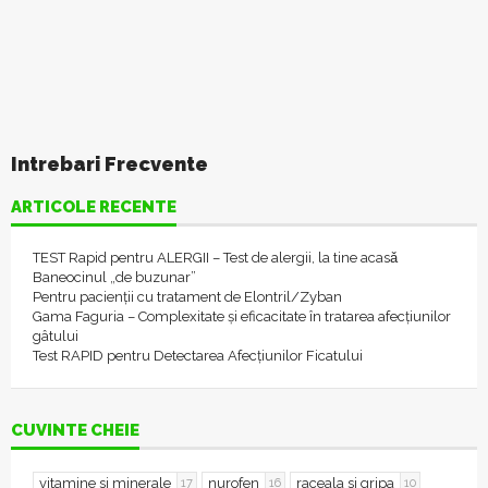
Intrebari Frecvente
ARTICOLE RECENTE
TEST Rapid pentru ALERGII – Test de alergii, la tine acasǎ
Baneocinul „de buzunar”
Pentru pacienții cu tratament de Elontril/Zyban
Gama Faguria – Complexitate și eficacitate în tratarea afecțiunilor
gâtului
Test RAPID pentru Detectarea Afecțiunilor Ficatului
CUVINTE CHEIE
vitamine si minerale
nurofen
raceala si gripa
17
16
10