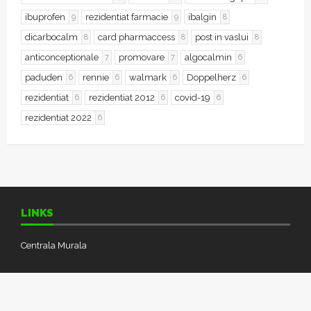
ibuprofen
rezidentiat farmacie
ibalgin
9
9
8
dicarbocalm
card pharmaccess
post in vaslui
8
8
8
anticonceptionale
promovare
algocalmin
7
7
6
paduden
rennie
walmark
Doppelherz
6
6
6
6
rezidentiat
rezidentiat 2012
covid-19
6
6
6
rezidentiat 2022
6
LINKS
Centrala Murala