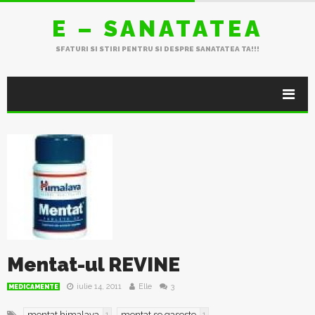
E – SANATATEA
SFATURI SI STIRI PENTRU SI DESPRE SANATATEA TA!!!
Mentat-ul REVINE
iulie 14, 2011
Elle
3
MEDICAMENTE
mentat himalaya
mentat se gaseste
1
1