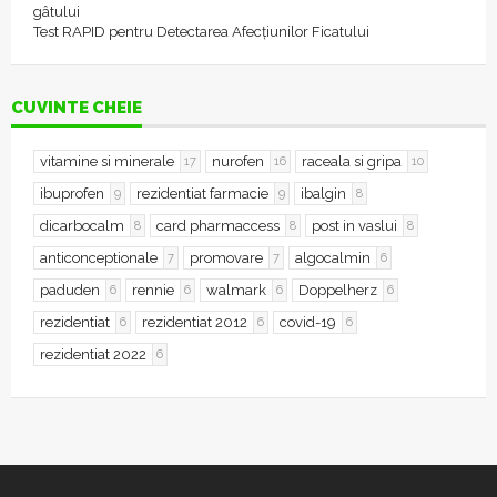
gâtului
Test RAPID pentru Detectarea Afecțiunilor Ficatului
CUVINTE CHEIE
vitamine si minerale
nurofen
raceala si gripa
17
16
10
ibuprofen
rezidentiat farmacie
ibalgin
9
9
8
dicarbocalm
card pharmaccess
post in vaslui
8
8
8
anticonceptionale
promovare
algocalmin
7
7
6
paduden
rennie
walmark
Doppelherz
6
6
6
6
rezidentiat
rezidentiat 2012
covid-19
6
6
6
rezidentiat 2022
6