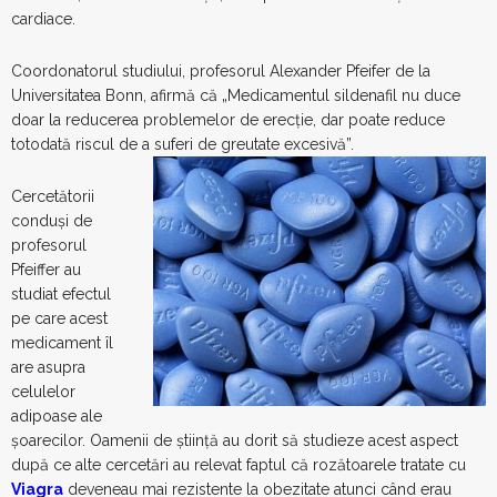
cardiace.
Coordonatorul studiului, profesorul Alexander Pfeifer de la
Universitatea Bonn, afirmă că „Medicamentul sildenafil nu duce
doar la reducerea problemelor de erecţie, dar poate reduce
totodată riscul de a suferi de greutate excesivă”.
Cercetătorii
conduşi de
profesorul
Pfeiffer au
studiat efectul
pe care acest
medicament îl
are asupra
celulelor
adipoase ale
şoarecilor. Oamenii de ştiinţă au dorit să studieze acest aspect
după ce alte cercetări au relevat faptul că rozătoarele tratate cu
Viagra
deveneau mai rezistente la obezitate atunci când erau