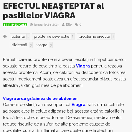
EFECTUL NEAȘTEPTAT al
pastilelor VIAGRA
ianuarie 23, 2013
Elle
0
STIRI MEDICALE
potenta
probleme de erectie
probleme erectile
1
2
1
sildenafil
viagra
3
3
Bărbaţii care au probleme în a deveni excitaţi în timpul partidelor
sexuale recurg de ceva timp la pastila
Viagra
pentru a rezolva
această problemă. Acum, cercetătorii au descoperit că folosirea
acestui medicament poate avea un efect secundar plăcut: pastila
albastră „arde” grăsimea de pe abdomen!
Viagra arde grăsimea de pe abdomen
Oamenii de ştiinţă au descoperit că
Viagra
transformă celulele
adipoase albe în celule adipoase bej, acestea arzând caloriile în
loc să le stocheze pe abdomen. De asemenea, medicamentul
reduce riscurile de a suferi de alte probleme cauzate de
obezitate, cum ar fi inflamaţia, care poate duce la afecţiuni