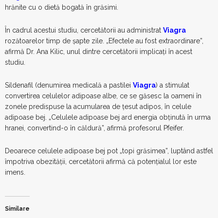
hrănite cu o dietă bogată în grăsimi.
În cadrul acestui studiu, cercetătorii au administrat
Viagra
rozătoarelor timp de şapte zile. „Efectele au fost extraordinare”,
afirmă Dr. Ana Kilic, unul dintre cercetătorii implicaţi în acest
studiu.
Sildenafil (denumirea medicală a pastilei
Viagra
) a stimulat
convertirea celulelor adipoase albe, ce se găsesc la oameni în
zonele predispuse la acumularea de ţesut adipos, în celule
adipoase bej. „Celulele adipoase bej ard energia obţinută în urma
hranei, convertind-o în căldură”, afirmă profesorul Pfeifer.
Deoarece celulele adipoase bej pot „topi grăsimea”, luptând astfel
împotriva obezităţii, cercetătorii afirmă că potenţialul lor este
imens.
Similare