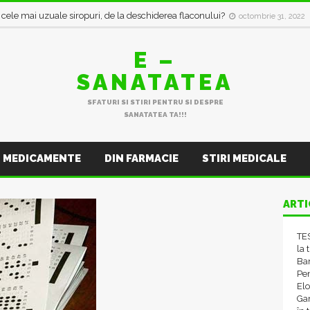
i cele mai uzuale siropuri, de la deschiderea flaconului?
octombrie 31, 2022
E –
SANATATEA
SFATURI SI STIRI PENTRU SI DESPRE
SANATATEA TA!!!
MEDICAMENTE
DIN FARMACIE
STIRI MEDICALE
ARTI
TES
la 
Ba
Pen
El
Gam