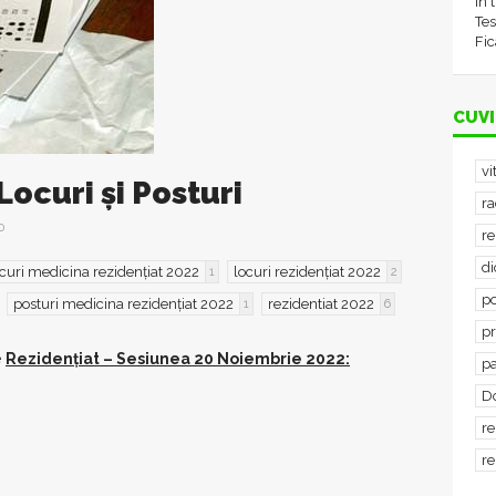
în 
Tes
Fic
CUVI
vi
Locuri și Posturi
ra
0
re
d
curi medicina rezidențiat 2022
locuri rezidențiat 2022
1
2
po
posturi medicina rezidențiat 2022
rezidentiat 2022
1
6
p
e
Rezidențiat – Sesiunea 20 Noiembrie 2022:
p
D
re
re