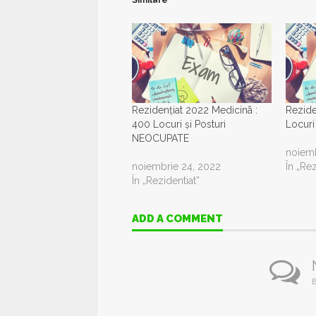
Similare
Rezidențiat 2022 Medicinã :
Rezide
400 Locuri și Posturi
Locuri 
NEOCUPATE
noiemb
noiembrie 24, 2022
În „Rez
În „Rezidentiat”
ADD A COMMENT
B