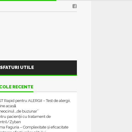
SFATURI UTILE
COLE RECENTE
T Rapid pentru ALERGII – Test de alergii,
tine acasǎ
neocinul „de buzunar”
tru pacienții cu tratament de
ontril/Zyban
a Faguria – Complexitate și eficacitate