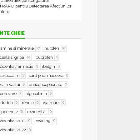
tratarea afecțiunilor gâtului
t RAPID pentru Detectarea Afecțiunilor
atului
NTE CHEIE
tamine si minerale
nurofen
17
16
ceala si gripa
ibuprofen
10
9
zidentiat farmacie
ibalgin
9
8
icarbocalm
card pharmaccess
8
8
st in vaslui
anticonceptionale
8
7
romovare
algocalmin
7
6
aduden
rennie
walmark
6
6
6
oppelherz
rezidentiat
6
6
zidentiat 2012
covid-19
6
6
zidentiat 2022
6