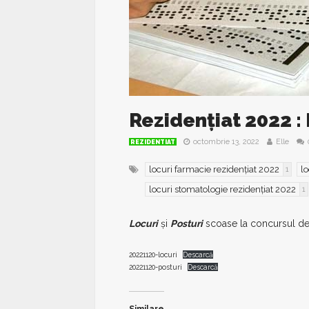
Rezidențiat 2022 : 
octombrie 13, 2022
Elle
REZIDENTIAT
locuri farmacie rezidențiat 2022
lo
1
locuri stomatologie rezidențiat 2022
1
Locuri
și
Posturi
scoase la concursul d
20221120-locuri
Descarcă
20221120-posturi
Descarcă