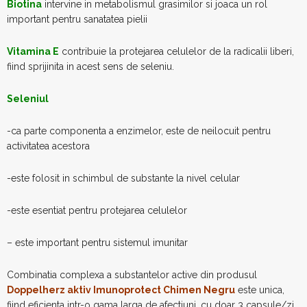
Biotina
intervine in metabolismul grasimilor si joaca un rol
important pentru sanatatea pielii
Vitamina E
contribuie la protejarea celulelor de la radicalii liberi,
fiind sprijinita in acest sens de seleniu.
Seleniul
-ca parte componenta a enzimelor, este de neilocuit pentru
activitatea acestora
-este folosit in schimbul de substante la nivel celular
-este esentiat pentru protejarea celulelor
– este important pentru sistemul imunitar
Combinatia complexa a substantelor active din produsul
Doppelherz aktiv Imunoprotect Chimen Negru
este unica,
fiind eficienta intr-o gama larga de afectiuni, cu doar 3 capsule/zi.