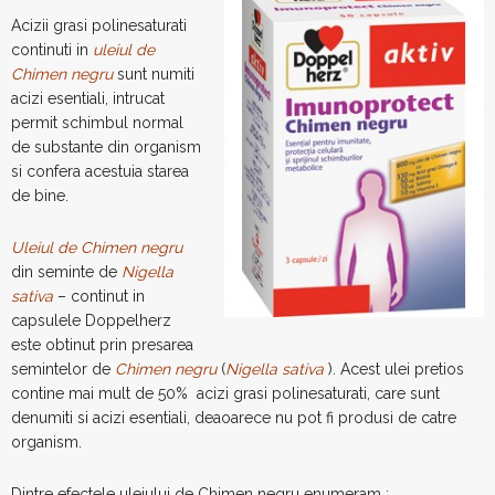
Acizii grasi polinesaturati
continuti in
uleiul de
Chimen negru
sunt numiti
acizi esentiali, intrucat
permit schimbul normal
de substante din organism
si confera acestuia starea
de bine.
Uleiul de Chimen negru
din seminte de
Nigella
sativa
– continut in
capsulele Doppelherz
este obtinut prin presarea
semintelor de
Chimen negru
(
Nigella sativa
). Acest ulei pretios
contine mai mult de 50% acizi grasi polinesaturati, care sunt
denumiti si acizi esentiali, deaoarece nu pot fi produsi de catre
organism.
Dintre efectele uleiului de Chimen negru enumeram :