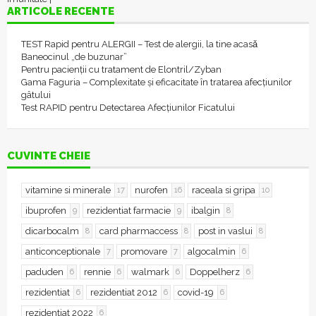
ARTICOLE RECENTE
TEST Rapid pentru ALERGII – Test de alergii, la tine acasǎ
Baneocinul „de buzunar”
Pentru pacienții cu tratament de Elontril/Zyban
Gama Faguria – Complexitate și eficacitate în tratarea afecțiunilor
gâtului
Test RAPID pentru Detectarea Afecțiunilor Ficatului
CUVINTE CHEIE
vitamine si minerale
nurofen
raceala si gripa
17
16
10
ibuprofen
rezidentiat farmacie
ibalgin
9
9
8
dicarbocalm
card pharmaccess
post in vaslui
8
8
8
anticonceptionale
promovare
algocalmin
7
7
6
paduden
rennie
walmark
Doppelherz
6
6
6
6
rezidentiat
rezidentiat 2012
covid-19
6
6
6
rezidentiat 2022
6