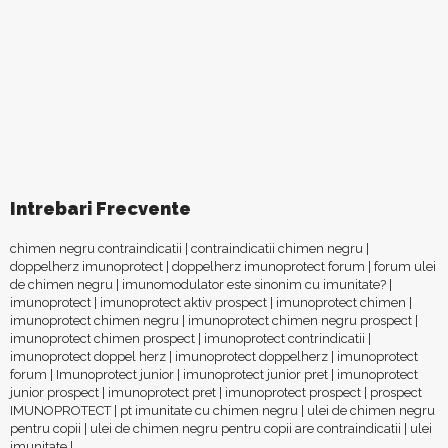
Intrebari Frecvente
chimen negru contraindicatii
|
contraindicatii chimen negru
|
doppelherz imunoprotect
|
doppelherz imunoprotect forum
|
forum ulei
de chimen negru
|
imunomodulator este sinonim cu imunitate?
|
imunoprotect
|
imunoprotect aktiv prospect
|
imunoprotect chimen
|
imunoprotect chimen negru
|
imunoprotect chimen negru prospect
|
imunoprotect chimen prospect
|
imunoprotect contrindicatii
|
imunoprotect doppel herz
|
imunoprotect doppelherz
|
imunoprotect
forum
|
Imunoprotect junior
|
imunoprotect junior pret
|
imunoprotect
junior prospect
|
imunoprotect pret
|
imunoprotect prospect
|
prospect
IMUNOPROTECT
|
pt imunitate cu chimen negru
|
ulei de chimen negru
pentru copii
|
ulei de chimen negru pentru copii are contraindicatii
|
ulei
imunitate
|