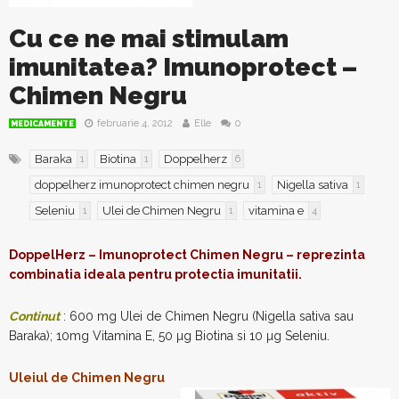
Cu ce ne mai stimulam
imunitatea? Imunoprotect –
Chimen Negru
februarie 4, 2012
Elle
0
MEDICAMENTE
Baraka
Biotina
Doppelherz
1
1
6
doppelherz imunoprotect chimen negru
Nigella sativa
1
1
Seleniu
Ulei de Chimen Negru
vitamina e
1
1
4
DoppelHerz – Imunoprotect Chimen Negru – reprezinta
combinatia ideala pentru protectia imunitatii.
Continut
: 600 mg Ulei de Chimen Negru (Nigella sativa sau
Baraka); 10mg Vitamina E, 50 µg Biotina si 10 µg Seleniu.
Uleiul de Chimen Negru