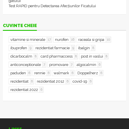
gâtului
Test RAPID pentru Detectarea Afecțiunilor Ficatului
CUVINTE CHEIE
vitamine si minerale
nurofen
raceala si gripa
17
16
10
ibuprofen
rezidentiat farmacie
ibalgin
9
9
8
dicarbocalm
card pharmaccess
post in vaslui
8
8
8
anticonceptionale
promovare
algocalmin
7
7
6
paduden
rennie
walmark
Doppelherz
6
6
6
6
rezidentiat
rezidentiat 2012
covid-19
6
6
6
rezidentiat 2022
6