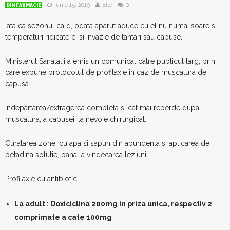
iunie 15, 2019
Elle
0
DIN FARMACIE
Iata ca sezonul cald, odata aparut aduce cu el nu numai soare si
temperaturi ridicate ci si invazie de tantari sau capuse..
Ministerul Sanatatii a emis un comunicat catre publicul larg, prin
care expune protocolul de profilaxie in caz de muscatura de
capusa.
Indepartarea/extragerea completa si cat mai reperde dupa
muscatura, a capusei, la nevoie chirurgical.
Curatarea zonei cu apa si sapun din abundenta si aplicarea de
betadina solutie, pana la vindecarea leziunii.
Profilaxie cu antibiotic
La adult : Doxiciclina 200mg in priza unica, respectiv 2
comprimate a cate 100mg