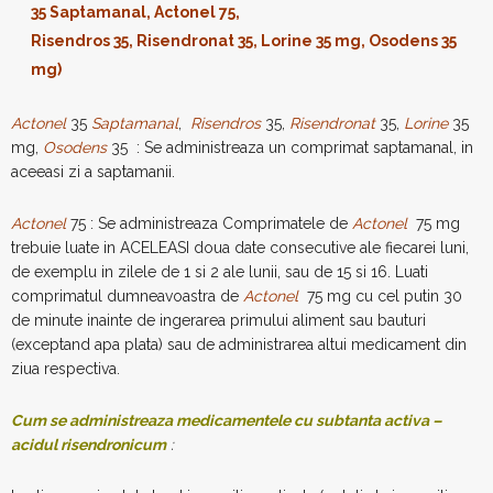
35 Saptamanal, Actonel 75,
Risendros 35, Risendronat 35, Lorine 35 mg, Osodens 35
mg)
Actonel
35
Saptamanal
,
Risendros
35,
Risendronat
35,
Lorine
35
mg,
Osodens
35 : Se administreaza un comprimat saptamanal, in
aceeasi zi a saptamanii.
Actonel
75 : Se administreaza Comprimatele de
Actonel
75 mg
trebuie luate in ACELEASI doua date consecutive ale fiecarei luni,
de exemplu in zilele de 1 si 2 ale lunii, sau de 15 si 16. Luati
comprimatul dumneavoastra de
Actonel
75 mg cu cel putin 30
de minute inainte de ingerarea primului aliment sau bauturi
(exceptand apa plata) sau de administrarea altui medicament din
ziua respectiva.
Cum se administreaza medicamentele cu subtanta activa –
acidul risendronicum
: