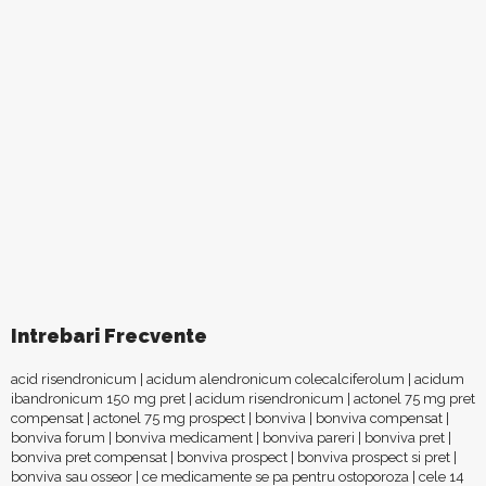
Intrebari Frecvente
acid risendronicum
|
acidum alendronicum colecalciferolum
|
acidum
ibandronicum 150 mg pret
|
acidum risendronicum
|
actonel 75 mg pret
compensat
|
actonel 75 mg prospect
|
bonviva
|
bonviva compensat
|
bonviva forum
|
bonviva medicament
|
bonviva pareri
|
bonviva pret
|
bonviva pret compensat
|
bonviva prospect
|
bonviva prospect si pret
|
bonviva sau osseor
|
ce medicamente se pa pentru ostoporoza
|
cele 14