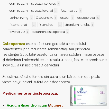
cum se administreaza risendros
1
cum se administreaza tevanat
fosamax 70
1
1
Lorine 35 mg
Osodens 35
osseor
osteoporoza
1
1
2
5
Risendronat 35
Risendros 35
strontium ranelat
1
1
1
tevenat 70
tratament osteoporoza
1
1
Osteoporoza
este o afecțiune gererală a scheletului
caracterizată prin reducerea semnificativă sau pierderea
rezistenței (solidității) oaselor ca urmare a scăderii masei osoase
și deteriorării microarhitecturii țesutului osos, fapt care predispune
individul la un risc crescut de facturi.
Se estimează că o femeie din patru și un bărbat din opt, peste
vârsta de 50 de ani, suferă de osteoporoză.
Medicamente antiosteoporoza:
Acidum
Risendronicum
(
Actonel