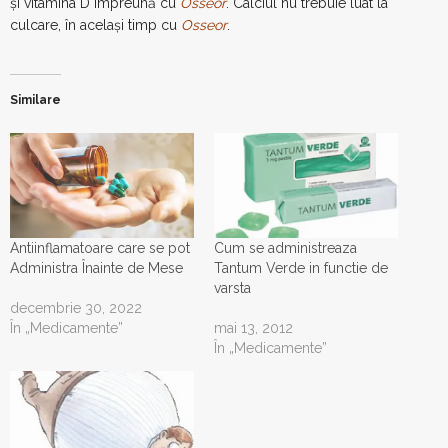
şi vitamina D împreună cu
Osseor
. Calciul nu trebuie luat la
culcare, în acelaşi timp cu
Osseor
.
Similare
Antiinflamatoare care se pot
Cum se administreaza
Administra Înainte de Mese
Tantum Verde in functie de
varsta
decembrie 30, 2022
În „Medicamente”
mai 13, 2012
În „Medicamente”