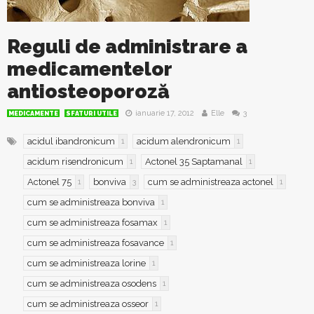
Reguli de administrare a
medicamentelor
antiosteoporoză
ianuarie 17, 2012
Elle
3
MEDICAMENTE
SFATURI UTILE
acidul ibandronicum
acidum alendronicum
1
1
acidum risendronicum
Actonel 35 Saptamanal
1
1
Actonel 75
bonviva
cum se administreaza actonel
1
3
1
cum se administreaza bonviva
1
cum se administreaza fosamax
1
cum se administreaza fosavance
1
cum se administreaza lorine
1
cum se administreaza osodens
1
cum se administreaza osseor
1