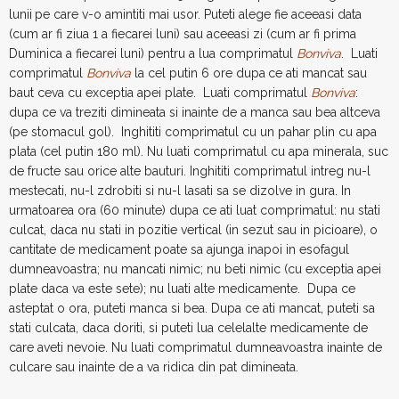
lunii
pe care v-o amintiti mai usor. Puteti alege fie aceeasi data
(cum ar fi ziua 1 a fiecarei luni) sau aceeasi zi (cum ar fi prima
Duminica a fiecarei luni) pentru a lua comprimatul
Bonviva
. Luati
comprimatul
Bonviva
la cel putin 6 ore dupa
ce ati mancat sau
baut ceva cu exceptia apei plate. Luati comprimatul
Bonviva
:
dupa ce va treziti dimineata si inainte de a manca sau bea altceva
(pe stomacul gol). Inghititi comprimatul cu un pahar plin cu apa
plata (cel putin 180 ml). Nu luati comprimatul cu apa minerala, suc
de fructe sau orice alte bauturi. Inghititi comprimatul intreg nu-l
mestecati, nu-l zdrobiti si nu-l lasati sa se dizolve in gura. In
urmatoarea ora (60 minute) dupa ce ati luat comprimatul: nu stati
culcat, daca nu stati in pozitie vertical (in sezut sau in picioare), o
cantitate de medicament poate sa ajunga inapoi in esofagul
dumneavoastra; nu mancati nimic; nu beti nimic (cu exceptia apei
plate daca va este sete); nu luati alte medicamente. Dupa ce
asteptat o ora, puteti manca si bea. Dupa ce ati mancat, puteti sa
stati culcata, daca doriti, si puteti lua celelalte medicamente de
care aveti nevoie. Nu luati comprimatul dumneavoastra inainte de
culcare sau inainte de a va ridica din pat dimineata.