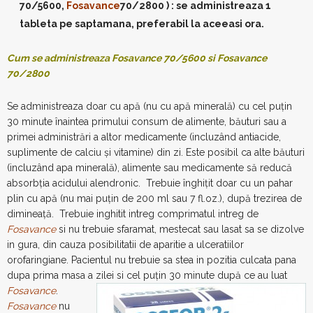
70/5600,
Fosavance
70/2800 ) : se administreaza 1
tableta pe saptamana, preferabil la aceeasi ora.
Cum se administreaza Fosavance 70/5600 si Fosavance
70/2800
Se administreaza doar cu apă (nu cu apă minerală) cu cel puţin
30 minute înaintea primului consum de alimente, băuturi sau a
primei administrări a altor medicamente (incluzând antiacide,
suplimente de calciu şi vitamine) din zi. Este posibil ca alte băuturi
(incluzând apa minerală), alimente sau medicamente să reducă
absorbţia acidului alendronic. Trebuie înghiţit doar cu un pahar
plin cu apă (nu mai puţin de 200 ml sau 7 fl.oz.), după trezirea de
dimineaţă. Trebuie inghitit intreg comprimatul intreg de
Fosavance
si nu trebuie sfaramat, mestecat sau lasat sa se dizolve
in gura, din cauza posibilitatii de aparitie a ulceratiilor
orofaringiane. Pacientul nu trebuie sa stea in pozitia culcata pana
dupa prima masa a zilei si cel puţin 30 minute după ce au luat
Fosavance
.
Fosavance
nu