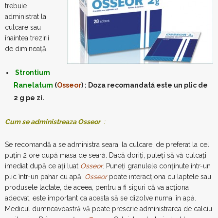
trebuie
administrat la
culcare sau
înaintea trezirii
de dimineaţă.
Strontium
Ranelatum
(
Osseor
) : Doza recomandată este un plic de
2 g pe zi.
Cum se administreaza Osseor
:
Se recomandă a se administra seara, la culcare, de preferat la cel
puţin 2 ore după masa de seară. Dacă doriţi, puteţi să vă culcaţi
imediat după ce aţi luat
Osseor
. Puneţi granulele conţinute într-un
plic într-un pahar cu apă;
Osseor
poate interacţiona cu laptele sau
produsele lactate, de aceea, pentru a fi siguri că va acţiona
adecvat, este important ca acesta să se dizolve numai în apă.
Medicul dumneavoastră vă poate prescrie administrarea de calciu