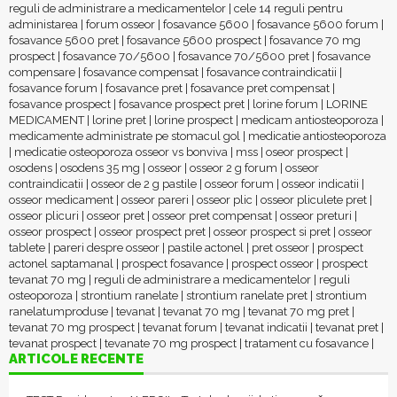
reguli de administrare a medicamentelor
|
cele 14 reguli pentru
administarea
|
forum osseor
|
fosavance 5600
|
fosavance 5600 forum
|
fosavance 5600 pret
|
fosavance 5600 prospect
|
fosavance 70 mg
prospect
|
fosavance 70/5600
|
fosavance 70/5600 pret
|
fosavance
compensare
|
fosavance compensat
|
fosavance contraindicatii
|
fosavance forum
|
fosavance pret
|
fosavance pret compensat
|
fosavance prospect
|
fosavance prospect pret
|
lorine forum
|
LORINE
MEDICAMENT
|
lorine pret
|
lorine prospect
|
medicam antiosteoporoza
|
medicamente administrate pe stomacul gol
|
medicatie antiosteoporoza
|
medicatie osteoporoza osseor vs bonviva
|
mss
|
oseor prospect
|
osodens
|
osodens 35 mg
|
osseor
|
osseor 2 g forum
|
osseor
contraindicatii
|
osseor de 2 g pastile
|
osseor forum
|
osseor indicatii
|
osseor medicament
|
osseor pareri
|
osseor plic
|
osseor pliculete pret
|
osseor plicuri
|
osseor pret
|
osseor pret compensat
|
osseor preturi
|
osseor prospect
|
osseor prospect pret
|
osseor prospect si pret
|
osseor
tablete
|
pareri despre osseor
|
pastile actonel
|
pret osseor
|
prospect
actonel saptamanal
|
prospect fosavance
|
prospect osseor
|
prospect
tevanat 70 mg
|
reguli de administrare a medicamentelor
|
reguli
osteoporoza
|
strontium ranelate
|
strontium ranelate pret
|
strontium
ranelatumproduse
|
tevanat
|
tevanat 70 mg
|
tevanat 70 mg pret
|
tevanat 70 mg prospect
|
tevanat forum
|
tevanat indicatii
|
tevanat pret
|
tevanat prospect
|
tevanate 70 mg prospect
|
tratament cu fosavance
|
ARTICOLE RECENTE