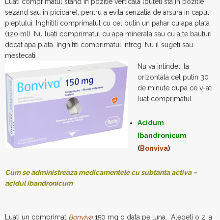
Luati comprimatul stand in pozitie verticala (puteti sta in pozitie
sezand sau in picioare), pentru a evita senzatia de arsura in capul
pieptului. Inghititi comprimatul cu cel putin un pahar cu apa plata
(120 ml). Nu luati comprimatul cu apa minerala sau cu alte bauturi
decat apa plata. Inghititi comprimatul intreg. Nu il sugeti sau
mestecati.
Nu va intindeti la
orizontala cel putin 30
de minute dupa ce v-ati
luat comprimatul
Acidum
Ibandronicum
(
Bonviva
)
Cum se administreaza medicamentele cu subtanta activa –
acidul ibandronicum
Luati un comprimat
Bonviva
150 mg o data pe luna. Alegeti o zi a