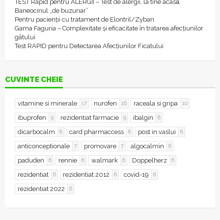
TEST Rapid pentru ALERGII – Test de alergii, la tine acasǎ
Baneocinul „de buzunar”
Pentru pacienții cu tratament de Elontril/Zyban
Gama Faguria – Complexitate și eficacitate în tratarea afecțiunilor
gâtului
Test RAPID pentru Detectarea Afecțiunilor Ficatului
CUVINTE CHEIE
vitamine si minerale
nurofen
raceala si gripa
17
16
10
ibuprofen
rezidentiat farmacie
ibalgin
9
9
8
dicarbocalm
card pharmaccess
post in vaslui
8
8
8
anticonceptionale
promovare
algocalmin
7
7
6
paduden
rennie
walmark
Doppelherz
6
6
6
6
rezidentiat
rezidentiat 2012
covid-19
6
6
6
rezidentiat 2022
6