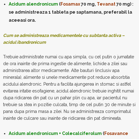
Acidum alendronicum
(
Fosamax
70 mg,
Tevanat
70 mg) :
se administreaza 1 tableta pe saptamana, preferabil la
aceeasi ora.
Cum se administreaza medicamentele cu subtanta activa –
acidul ibandronicum
Trebuie administrate numai cu apa simpla, cu cel putin o jumatate
de ora inainte de prima ingestie de alimente, lichide a zilei sau
administrarea altor medicamente. Alte bauturi (inclusiv apa
minerala), alimente si unele medicamente pot reduce absorbtia
acidului alendronic. Pentru a facilita ajungerea in stomac si astfel
evitarea iritatie esofagiene, acidul alendronic trebuie inghitit numai
dupa ridicarea din pat cu un pahar plin cu apa, iar pacientul nu
trebuie sa stea in pozitie culcata, timp de cel putin 30 de minute si
pana dupa prima masa a zilei. Nu se administreaza comprimatul
inainte de culcare sau inainte de ridicarea din pat dimineata.
Acidum alendronicum + Colecalciferolum
(
Fosavance