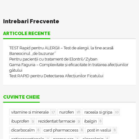
Intrebari Frecvente
ARTICOLE RECENTE
TEST Rapid pentru ALERGII – Test de alergii, la tine acasǎ
Baneocinul „de buzunar”
Pentru pacienții cu tratament de Elontril/Zyban
Gama Faguria – Complexitate și eficacitate în tratarea afecțiunilor
gâtului
Test RAPID pentru Detectarea Afecțiunilor Ficatului
CUVINTE CHEIE
vitamine si minerale
nurofen
raceala si gripa
17
16
10
ibuprofen
rezidentiat farmacie
ibalgin
9
9
8
dicarbocalm
card pharmaccess
post in vaslui
8
8
8