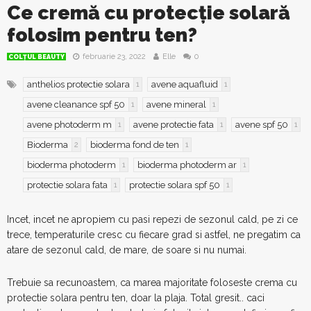
Ce cremă cu protecție solară
folosim pentru ten?
februarie 23, 2022
Elle
0
COLŢUL BEAUTY
anthelios protectie solara
avene aquafluid
1
1
avene cleanance spf 50
avene mineral
1
1
avene photoderm m
avene protectie fata
avene spf 50
1
1
1
Bioderma
bioderma fond de ten
2
1
bioderma photoderm
bioderma photoderm ar
1
1
protectie solara fata
protectie solara spf 50
1
1
Incet, incet ne apropiem cu pasi repezi de sezonul cald, pe zi ce
trece, temperaturile cresc cu fiecare grad si astfel, ne pregatim ca
atare de sezonul cald, de mare, de soare si nu numai.
Trebuie sa recunoastem, ca marea majoritate foloseste crema cu
protectie solara pentru ten, doar la plaja. Total gresit.. caci