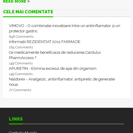
READ MORE
CELE MAI COMENTATE
VIMOVO - O combinație inovatoare între un antiinflamator și un
protector gastric
646 Comments
Informații REZIDENȚIAT 2011 FARMACIE
164 Comments
Ce medicamente beneficiaza de reducerea Cardului
PharmAccess ?
149 Comments
APURETIN - Elimina excesul de apa din organism
149 Comments
Naldorex - Analgezic, antiinflamator, antipiretic de generatie
noua
77 Comments
LINKS
Centrala Murala