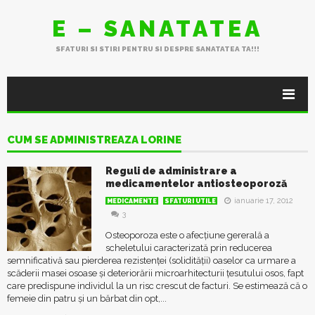
E – SANATATEA
SFATURI SI STIRI PENTRU SI DESPRE SANATATEA TA!!!
CUM SE ADMINISTREAZA LORINE
Reguli de administrare a
medicamentelor antiosteoporoză
ianuarie 17, 2012
MEDICAMENTE
SFATURI UTILE
3
Osteoporoza este o afecțiune gererală a
scheletului caracterizată prin reducerea
semnificativă sau pierderea rezistenței (solidității) oaselor ca urmare a
scăderii masei osoase și deteriorării microarhitecturii țesutului osos, fapt
care predispune individul la un risc crescut de facturi. Se estimează că o
femeie din patru și un bărbat din opt,...