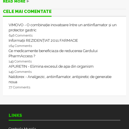
READ MORE
CELE MAI COMENTATE
VIMOVO - O combinație inovatoare între un antiinflamator și un
protector gastric
646 Comments
Informații REZIDENȚIAT 2011 FARMACIE
164 Comments
Ce medicamente beneficiaza de reducerea Cardului
PharmAccess ?
149 Comments
APURETIN - Elimina excesul de apa din organism
149 Comments
Naldorex - Analgezic, antiinflamator, antipiretic de generatie
noua
77 Comments
LINKS
Centrala Murala