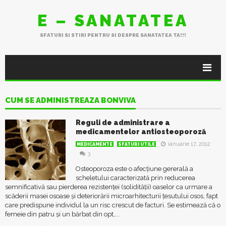
E – SANATATEA
SFATURI SI STIRI PENTRU SI DESPRE SANATATEA TA!!!
CUM SE ADMINISTREAZA BONVIVA
Reguli de administrare a
medicamentelor antiosteoporoză
ianuarie 17, 2012
MEDICAMENTE
SFATURI UTILE
3
Osteoporoza este o afecțiune gererală a
scheletului caracterizată prin reducerea
semnificativă sau pierderea rezistenței (solidității) oaselor ca urmare a
scăderii masei osoase și deteriorării microarhitecturii țesutului osos, fapt
care predispune individul la un risc crescut de facturi. Se estimează că o
femeie din patru și un bărbat din opt,...